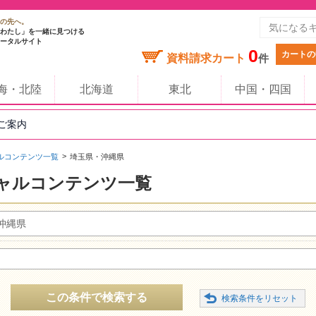
の先へ。
わたし」を一緒に見つける
ータルサイト
0
カートの
資料請求カート
件
海・北陸
北海道
東北
中国・四国
のご案内
ルコンテンツ一覧
埼玉県・沖縄県
ャルコンテンツ一覧
沖縄県
この条件で検索する