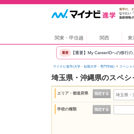
進学の、そ
なりたい「
進路情報ポ
関東・甲信越
関西
東
【重要】My CareerIDへの移行
重要
マイナビ進学(大学・短期大学・専門学校)
スペシャ
埼玉県・沖縄県のスペシ
エリア・都道府県
指定する
埼玉県・
学校の種類
指定する