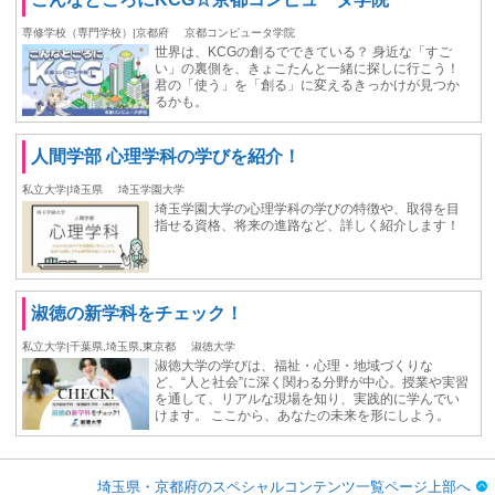
専修学校（専門学校）|京都府
京都コンピュータ学院
世界は、KCGの創るでできている？ 身近な「すご
い」の裏側を、きょこたんと一緒に探しに行こう！
君の「使う」を「創る」に変えるきっかけが見つか
るかも。
人間学部 心理学科の学びを紹介！
私立大学|埼玉県
埼玉学園大学
埼玉学園大学の心理学科の学びの特徴や、取得を目
指せる資格、将来の進路など、詳しく紹介します！
淑徳の新学科をチェック！
私立大学|千葉県,埼玉県,東京都
淑徳大学
淑徳大学の学びは、福祉・心理・地域づくりな
ど、“人と社会”に深く関わる分野が中心。授業や実習
を通して、リアルな現場を知り、実践的に学んでい
けます。 ここから、あなたの未来を形にしよう。
埼玉県・京都府のスペシャルコンテンツ一覧ページ上部へ