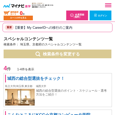
0
資料請求
カート
件
会員登録
ログイン
（無料）
カートの中を見る
【重要】My CareerIDへの移行のご案内
重要
スペシャルコンテンツ一覧
検索条件：
埼玉県、京都府のスペシャルコンテンツ一覧
検索条件を変更する
4
件
1-4件を表示
城西の総合型選抜をチェック！
私立大学|埼玉県,東京都
城西大学
城西の総合型選抜のポイント・スケジュール・選考
方法をご紹介！
こんなところにKCG☆京都コンピュータ学院