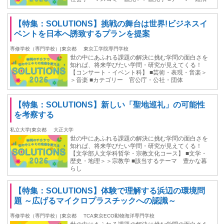
【特集：SOLUTIONS】挑戦の舞台は世界!ビジネスイ
ベントを日本へ誘致するプランを提案
専修学校（専門学校）|東京都
東京工学院専門学校
世の中にあふれる課題の解決に挑む学問の面白さを
知れば、将来学びたい学問・研究が見えてくる！
【コンサート・イベント科】 ■芸術・表現・音楽＞
＞音楽 ■カテゴリー 官公庁・公社・団体
【特集：SOLUTIONS】新しい「聖地巡礼」の可能性
を考察する
私立大学|東京都
大正大学
世の中にあふれる課題の解決に挑む学問の面白さを
知れば、将来学びたい学問・研究が見えてくる！
【文学部人文学科哲学・宗教文化コース】 ■文学・
歴史・地理＞＞宗教学 ■該当するテーマ 豊かな暮
らし
【特集：SOLUTIONS】体験で理解する浜辺の環境問
題 ～広げるマイクロプラスチックへの認識～
専修学校（専門学校）|東京都
TCA東京ECO動物海洋専門学校