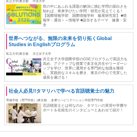
私立大学|東京都
中央大学
世の中にあふれる課題の解決に挑む学問の面白さを
知れば、将来学びたい学問・研究が見えてくる！
【国際情報学部 国際情報学科 飯尾研究室】 ■情
報学・通信＞＞情報学 ■該当するテーマ 健康・安
全
世界へつながる、無限の未来を切り拓くGlobal
Studies in Englishプログラム
私立大学|東京都
共立女子大学
共立女子大学国際学部のGSEプログラムで英語力を
高め、アクティブな授業で多文化共生やリーダーシ
ップを学び、世界に通用する専門的な知識を獲得
し、実践的なスキルを磨き、東京の中心で充実した
成長を遂げる！
社会人必見!!タマリハで学べる言語聴覚士の魅力
専修学校（専門学校）|東京都
多摩リハビリテーション学院専門学校
言語聴覚士とは何なのか、タマリハの実習や学費サ
ポートを在校生のインタビューとあわせて紹介！