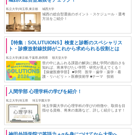
私立大学|埼玉県,東京都
城西大学
城西の総合型選抜のポイント・スケジュール・選考
方法をご紹介！
【特集：SOLUTUIONS】検査と診断のスペシャリス
ト・診療放射線技師がこれから求められる役割とは
私立大学|東京都,千葉県,静岡県
順天堂大学
世の中にあふれる課題の解決に挑む学問の面白さを
知れば、将来学びたい学問・研究が見えてくる！
【保健医療学部】 ■学問 医学・歯学・薬学・看
護・リハビリ＞＞医療技術学 ■テーマ 技術
人間学部 心理学科の学びを紹介！
私立大学|埼玉県
埼玉学園大学
埼玉学園大学の心理学科の学びの特徴や、取得を目
指せる資格、将来の進路など、詳しく紹介します！
神田外語学院で英語力＋αを身につけてから大学へ