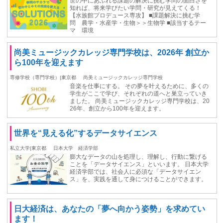
世の中にあふれる課題の解決に挑む学問の面白さを
知れば、将来学びたい学問・研究が見えてくる！
【水族館プロデュース専攻】 ■課題解決に挑む学
問 農学・水産学・生物＞＞生物学 ■該当するテー
マ 環境
尚美ミュージックカレッジ専門学校は、2026年 創立か
ら100年を迎えます
専修学校（専門学校）|東京都
尚美ミュージックカレッジ専門学校
音楽を仕事にする。 その夢を叶えるために、多くの
学生がここで学び、それぞれの道へと巣立っていき
ました。 尚美ミュージックカレッジ専門学校は、20
26年、創立から100年を迎えます。
世界を“見える化”するデータサイエンス
私立大学|東京都
日本大学 経済学部
膨大なデータの山を処理し、理解し、行動に繋げる
ことを「データサイエンス」といいます。 日本大学
経済学部では、社会人に必須な「データサイエン
ス」を、実践を通して身につけることができます。
日大経済は、あなたの「夢へ向かう姿勢」を求めてい
ます！