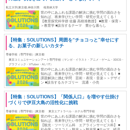
私立大学|東京都,神奈川県
桜美林大学
世の中にあふれる課題の解決に挑む学問の面白さを
知れば、将来学びたい学問・研究が見えてくる！
【教育探究科学群 佐藤 高樹准教授】 ■教育・保育＞
＞教育学 ■該当するテーマ 豊かな暮らし
【特集：SOLUTIONS】周囲を“チョコっと”幸せにす
る、お菓子の新しいカタチ
専修学校（専門学校）|東京都
東京コミュニケーションアート専門学校（マンガ・イラスト・アニメ・ゲーム・3DCG・
グラフィック・VTuber・AI／IT）
世の中にあふれる課題の解決に挑む学問の面白さを
知れば、将来学びたい学問・研究が見えてくる！ ■
課題解決に挑む学問 芸術・表現・音楽＞＞デザイ
ン ■該当するカテゴリー 流通・小売
【特集：SOLUTIONS】「関係人口」を増やす仕掛け
づくりで伊豆大島の活性化に挑戦
専修学校（専門学校）|東京都
東京エアトラベル・ホテル専門学校
世の中にあふれる課題の解決に挑む学問の面白さを
知れば、将来学びたい学問・研究が見えてくる！
【観光・ツーリズム科 エアラインサービス科】 ■
社会学・マスコミ・観光＞＞観光学 ■テーマ 経済