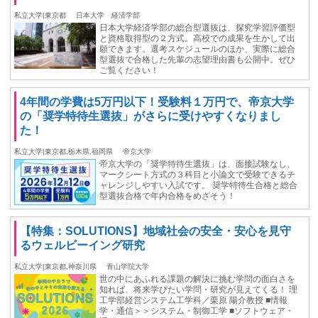
私立大学|東京都
日本大学 経済学部
日本大学経済学部の総合型選抜は、探究学習評価型
と資格取得型の２方式。高校での成果を生かして出
願できます。選考スケジュールのほか、実際に総合
型選抜で合格した先輩の志望理由書も公開中。ぜひ
ご覧ください！
4年間の学費は5万円以下！受験料１万円で、帝京大学
の「奨学特待生選抜」がさらに受けやすくなりまし
た！
私立大学|東京都,栃木県,福岡県
帝京大学
帝京大学の「奨学特待生選抜」は、面接試験なし、
マークシート方式の３科目と小論文で受験できるチ
ャレンジしやすい入試です。 奨学特待生合格と総合
型選抜合格で年内合格をめざそう！
【特集：SOLUTIONS】地域社会の安全・安心を見守
るウェルビーイング研究
私立大学|東京都,神奈川県
青山学院大学
世の中にあふれる課題の解決に挑む学問の面白さを
知れば、将来学びたい学問・研究が見えてくる！ 理
工学部経営システム工学科／栗原 陽介教授 ■情報
学・通信＞＞システム・制御工学 ■ソフトウェア・