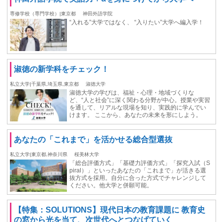
専修学校（専門学校）|東京都
神田外語学院
“入れる”大学ではなく、 “入りたい”大学へ編入学！
淑徳の新学科をチェック！
私立大学|千葉県,埼玉県,東京都
淑徳大学
淑徳大学の学びは、福祉・心理・地域づくりな
ど、“人と社会”に深く関わる分野が中心。授業や実習
を通して、リアルな現場を知り、実践的に学んでい
けます。 ここから、あなたの未来を形にしよう。
あなたの「これまで」を活かせる総合型選抜
私立大学|東京都,神奈川県
桜美林大学
「総合評価方式」「基礎力評価方式」「探究入試（S
piral）」といったあなたの「これまで」が活きる選
抜方式を採用。自分に合った方式でチャレンジして
ください。他大学と併願可能。
【特集：SOLUTIONS】現代日本の教育課題に 教育史
の窓から光を当て、次世代へとつなげていく