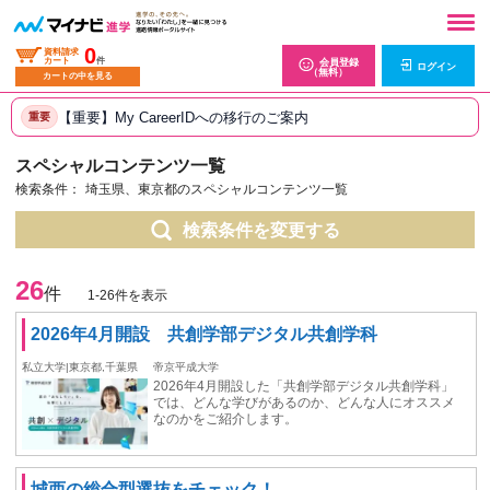
0
資料請求
カート
件
会員登録
ログイン
（無料）
カートの中を見る
【重要】My CareerIDへの移行のご案内
重要
スペシャルコンテンツ一覧
検索条件：
埼玉県、東京都のスペシャルコンテンツ一覧
検索条件を変更する
26
件
1-26件を表示
2026年4月開設 共創学部デジタル共創学科
私立大学|東京都,千葉県
帝京平成大学
2026年4月開設した「共創学部デジタル共創学科」
では、どんな学びがあるのか、どんな人にオススメ
なのかをご紹介します。
城西の総合型選抜をチェック！