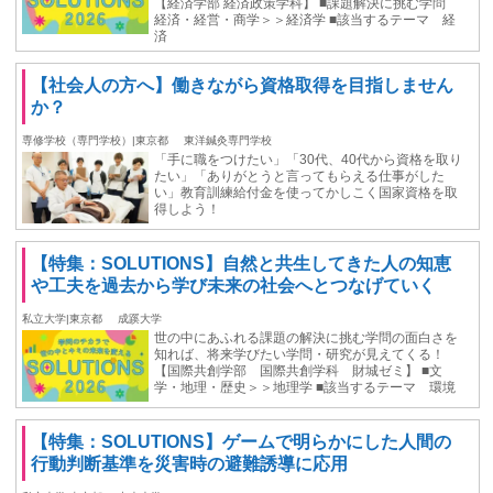
【経済学部 経済政策学科】 ■課題解決に挑む学問
経済・経営・商学＞＞経済学 ■該当するテーマ 経
済
【社会人の方へ】働きながら資格取得を目指しません
か？
専修学校（専門学校）|東京都
東洋鍼灸専門学校
「手に職をつけたい」「30代、40代から資格を取り
たい」「ありがとうと言ってもらえる仕事がした
い」教育訓練給付金を使ってかしこく国家資格を取
得しよう！
【特集：SOLUTIONS】自然と共生してきた人の知恵
や工夫を過去から学び未来の社会へとつなげていく
私立大学|東京都
成蹊大学
世の中にあふれる課題の解決に挑む学問の面白さを
知れば、将来学びたい学問・研究が見えてくる！
【国際共創学部 国際共創学科 財城ゼミ】 ■文
学・地理・歴史＞＞地理学 ■該当するテーマ 環境
【特集：SOLUTIONS】ゲームで明らかにした人間の
行動判断基準を災害時の避難誘導に応用