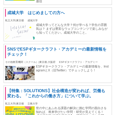
通信
成城大学 はじめましての方へ
私立大学|東京都
成城大学
成城大学ってどんな大学？何が学べる？学生の雰囲
気は？ まずは豊富なウェブコンテンツで楽しみなが
ら知ってください。成城大学のこと。
SNSでESPギタークラフト・アカデミーの最新情報を
チェック！
その他教育機関（スクール）|東京都,大阪府
ESPギタークラフト・アカデミー
ESPギタークラフト・アカデミーの最新情報を、Inst
agramとX（旧Twitter）でチェックしよう！
【特集：SOLUTIONS】社会構造が変われば、労働も
変わる。「これからの働き方」について学ぶ。
私立大学|東京都
立教大学
世の中にあふれる課題の解決に挑む学問の面白さを
知れば、将来学びたい学問・研究が見えてくる！