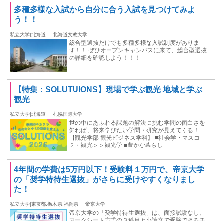
多種多様な入試から自分に合う入試を見つけてみよ
う！！
私立大学|北海道
北海道文教大学
総合型選抜だけでも多種多様な入試制度がありま
す！！ ぜひオープンキャンパスに来て、総合型選抜
の詳細を確認しよう！！！
【特集：SOLUTUIONS】現場で学ぶ観光 地域と学ぶ
観光
私立大学|北海道
札幌国際大学
世の中にあふれる課題の解決に挑む学問の面白さを
知れば、将来学びたい学問・研究が見えてくる！
【観光学部 観光ビジネス学科】 ■社会学・マスコ
ミ・観光＞＞観光学 ■豊かな暮らし
4年間の学費は5万円以下！受験料１万円で、帝京大学
の「奨学特待生選抜」がさらに受けやすくなりまし
た！
私立大学|東京都,栃木県,福岡県
帝京大学
帝京大学の「奨学特待生選抜」は、面接試験なし、
マークシート方式の３科目と小論文で受験できるチ