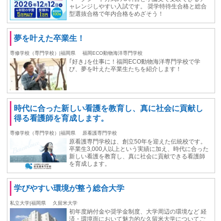
ャレンジしやすい入試です。 奨学特待生合格と総合
型選抜合格で年内合格をめざそう！
夢を叶えた卒業生！
専修学校（専門学校）|福岡県
福岡ECO動物海洋専門学校
｢好き｣を仕事に！福岡ECO動物海洋専門学校で学
び、夢を叶えた卒業生たちを紹介します！
時代に合った新しい看護を教育し、真に社会に貢献し
得る看護師を育成します。
専修学校（専門学校）|福岡県
原看護専門学校
原看護専門学校は、創立50年を迎えた伝統校です。
卒業生3,000人以上という実績に加え、時代に合った
新しい看護を教育し、真に社会に貢献できる看護師
を育成します。
学びやすい環境が整う総合⼤学
私立大学|福岡県
久留米大学
初年度納付⾦や奨学⾦制度、大学周辺の環境など 経
済・環境⾯において魅力的な久留米大学についてご