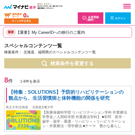
0
資料請求
カート
件
会員登録
ログイン
（無料）
カートの中を見る
【重要】My CareerIDへの移行のご案内
重要
スペシャルコンテンツ一覧
検索条件：
北海道、福岡県のスペシャルコンテンツ一覧
検索条件を変更する
8
件
1-8件を表示
【特集：SOLUTIONS】予防的リハビリテーションの
観点から、生活習慣病と体幹機能の関係を研究
私立大学|北海道
北海道文教大学
【医療保健科学部 リハビリテーション学科 作業療法
学専攻／人間科学部 作業療法学科】 ■学問 医学・
歯学・薬学・看護・リハビリ＞＞リハビリテーショ
ン・作業療法・理学療法 ■テーマ 豊かな暮らし