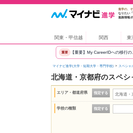
進学の、そ
なりたい「
進路情報ポ
関東・甲信越
関西
東
【重要】My CareerIDへの移行
重要
マイナビ進学(大学・短期大学・専門学校)
スペシャ
北海道・京都府のスペシ
エリア・都道府県
指定する
北海道・
学校の種類
指定する