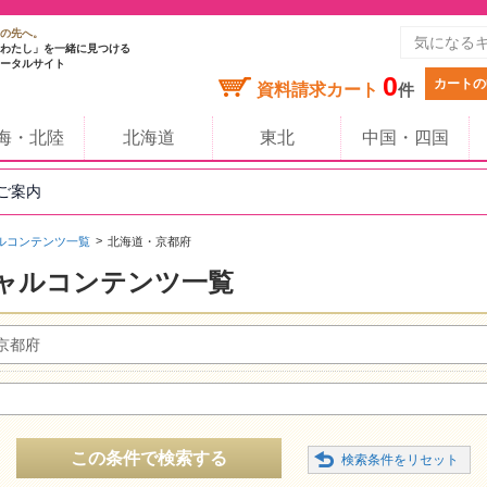
の先へ。
わたし」を一緒に見つける
ータルサイト
0
カートの
資料請求カート
件
海・北陸
北海道
東北
中国・四国
のご案内
ルコンテンツ一覧
北海道・京都府
ャルコンテンツ一覧
京都府
この条件で検索する