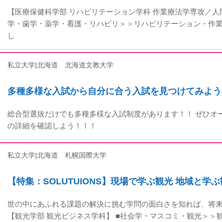
【医療保健科学部 リハビリテーション学科 作業療法学専攻／人間
学・歯学・薬学・看護・リハビリ＞＞リハビリテーション・作業
し
私立大学|北海道
北海道文教大学
多種多様な入試から自分に合う入試を見つけてみよう
総合型選抜だけでも多種多様な入試制度があります！！ ぜひオ
の詳細を確認しよう！！！
私立大学|北海道
札幌国際大学
【特集：SOLUTUIONS】現場で学ぶ観光 地域と学
世の中にあふれる課題の解決に挑む学問の面白さを知れば、将
【観光学部 観光ビジネス学科】 ■社会学・マスコミ・観光＞＞観