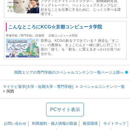
アクティビティインストラクタ―、動物園飼育員、
ドッグトレーナー、ペットショップスタッフなど、
好きなことを仕事にするために、じっくり学べる環
境です。
こんなところにKCG☆京都コンピュータ学院
専修学校（専門学校）|京都府
京都コンピュータ学院
世界は、KCGの創るでできている？ 身近な「すご
い」の裏側を、きょこたんと一緒に探しに行こう！
君の「使う」を「創る」に変えるきっかけが見つか
るかも。
関西エリアの専門学校のスペシャルコンテンツ一覧ページ上部へ
マイナビ進学(大学・短期大学・専門学校)
スペシャルコンテンツ一覧
関西
PCサイト表示
お問い合わせ
利用規約・個人情報の取扱
推奨環境
サイトマップ