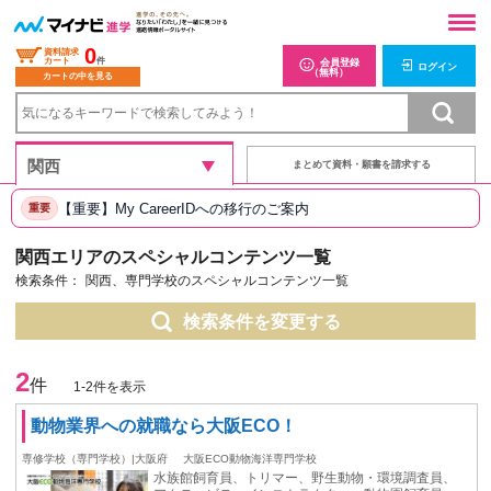
0
資料請求
カート
件
会員登録
ログイン
（無料）
カートの中を見る
まとめて資料・願書を請求する
【重要】My CareerIDへの移行のご案内
重要
関西エリアのスペシャルコンテンツ一覧
検索条件：
関西、専門学校のスペシャルコンテンツ一覧
検索条件を変更する
2
件
1-2件を表示
動物業界への就職なら大阪ECO！
専修学校（専門学校）|大阪府
大阪ECO動物海洋専門学校
水族館飼育員、トリマー、野生動物・環境調査員、