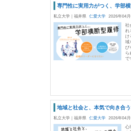
専門性に実用力がつく、学部横
私立大学｜福井県
仁愛大学
2026年04
社
れ
け
域
び
ら
です
地域と社会と、本気で向き合う
私立大学｜福井県
仁愛大学
2026年04
心