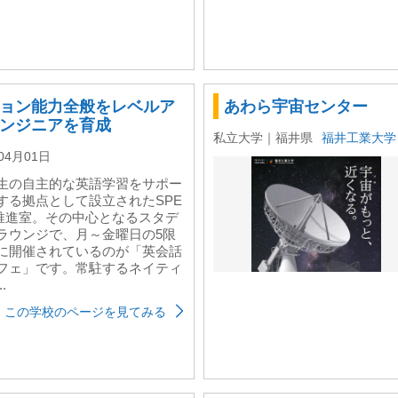
ョン能力全般をレベルア
あわら宇宙センター
ンジニアを育成
私立大学｜福井県
福井工業大学
04月01日
生の自主的な英語学習をサポー
する拠点として設立されたSPE
推進室。その中心となるスタデ
ラウンジで、月～金曜日の5限
に開催されているのが「英会話
フェ」です。常駐するネイティ
..
この学校のページを見てみる