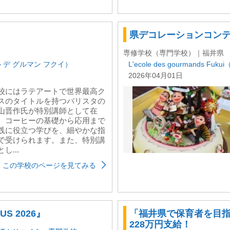
県デコレーションコン
専修学校（専門学校）｜福井県
レコール デ グルマン フクイ）
L'ecole des gourmands 
2026年04月01日
校にはラテアートで世界最高ク
スのタイトルを持つバリスタの
山晋作氏が特別講師として在
。コーヒーの基礎から応用まで
践に役立つ学びを、細やかな指
で受けられます。また、特別講
し...
この学校のページを見てみる
S 2026』
「福井県で保育者を目指
228万円支給！