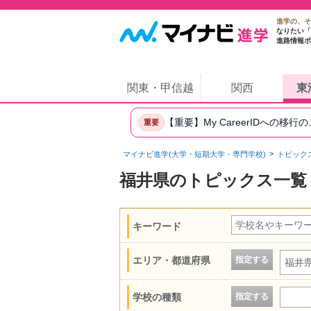
進学の、そ
なりたい「
進路情報ポ
関東・甲信越
関西
東
【重要】My CareerIDへの移行
重要
マイナビ進学(大学・短期大学・専門学校)
トピック
福井県のトピックス一覧
キーワード
エリア・都道府県
指定する
福井
学校の種類
指定する