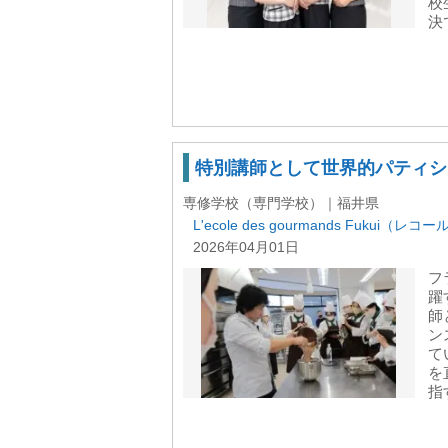
校
決で
特別講師として世界的パティシ
専修学校（専門学校）｜福井県
L'ecole des gourmands Fukui（
2026年04月01日
フ
躍
師
ン
て
を
指す