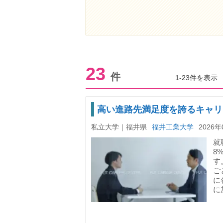
23
件
1-23件を表示
高い進路先満足度を誇るキャリ
私立大学｜福井県
福井工業大学
2026年
就
8
す
ご
に
に