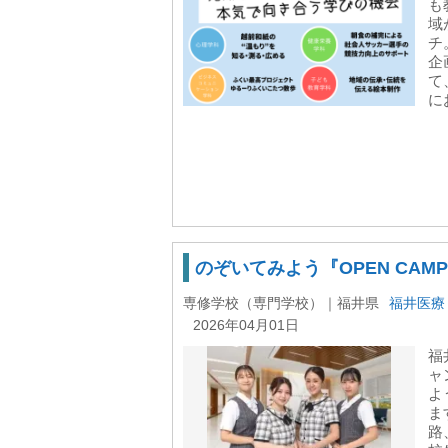
も
域
チ
企
て
にお
のぞいてみよう『OPEN CAMPU
専修学校（専門学校）｜福井県
福井医療
2026年04月01日
福
ャ
よ
ま
路