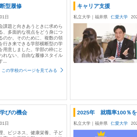
断型履修
キャリア支援
月01日
私立大学｜福井県
仁愛大学
20
会課題と向きあうときに求めら
る、多面的な視点をどう身につ
るのか。そのために、複数の領
を行き来できる学部横断型の学
を用意しました。学部の枠にと
われない、自由な履修スタイル
...
この学校のページを見てみる
学びの機会
2025年 就職率100％
月01日
私立大学｜福井県
仁愛大学
20
理、ビジネス、健康栄養、子ど