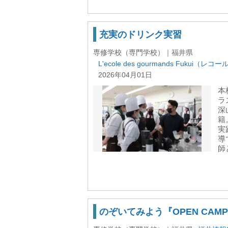
充実のドリンク実習
専修学校（専門学校）｜福井県
L'ecole des gourmands Fukui（
2026年04月01日
本
ラ
深
籍
実
導
師と
のぞいてみよう『OPEN CAMPU