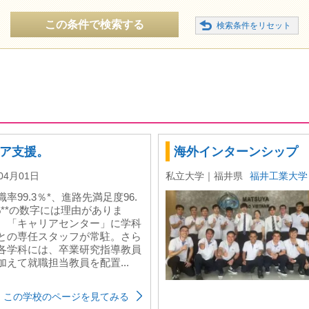
この条件で検索する
ア支援。
海外インターンシップ
04月01日
私立大学｜福井県
福井工業大学
職率99.3％*、進路先満足度96.
%**の数字には理由がありま
。「キャリアセンター」に学科
との専任スタッフが常駐。さら
各学科には、卒業研究指導教員
加えて就職担当教員を配置...
この学校のページを見てみる