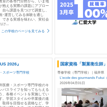
教育の各専門分野から、いま地
が抱える実際の課題にアプロー
。自ら課題を見つけて調査し、
画･運営してみる体験を通し
、できる実感を味わい、実社会
け...
この学校のページを見てみる
S 2026』
国家資格「製菓衛生師
・スポーツ専門学校
専修学校（専門学校）｜福井県
L'ecole des gourmands 
2026年04月01日
井医療・スポーツ専門学校のキ
ンパスライフを知ってもらえる
う、各種イベントを実施してい
す。学習スタイルや卒業後の進
、取得を目指せる資格など、学