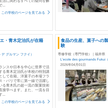
生活に関わるすべての疑問を解
...
この学校のページを見てみる
エ・青木定治氏が在籍
食品の生産、菓子への
験
専修学校（専門学校）｜福井県
レコール デ グルマン フクイ）
L'ecole des gourmands 
2026年04月01日
ランスや日本を中心に世界で活
する青木定治氏が本校の特別講
として在籍。洋菓子の本場フラ
ス・パリで常に第一線で活躍し
いる青木氏の超一流の製菓技術
直接学べます。また、一流を目
...
この学校のページを見てみる