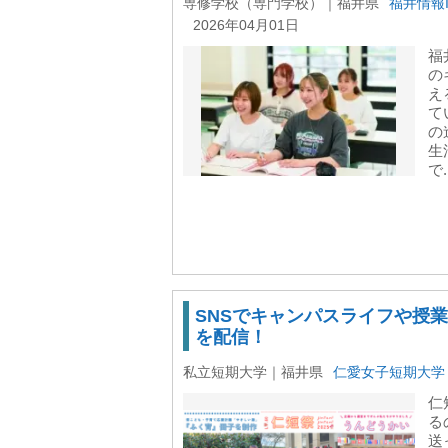
専修学校（専門学校）｜福井県
福井情報
2026年04月01日
福
の
え
て
の
生
で.
SNSでキャンパスライフや授
を配信！
私立短期大学｜福井県
仁愛女子短期大学
仁
る
送