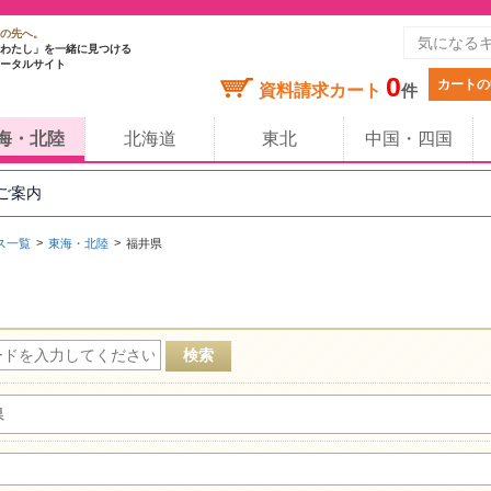
の先へ。
わたし」を一緒に見つける
ータルサイト
0
カートの
資料請求カート
件
海・北陸
北海道
東北
中国・四国
のご案内
ス一覧
東海・北陸
福井県
県