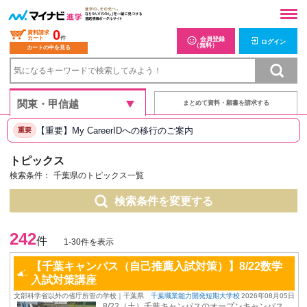
0
資料請求
カート
件
会員登録
ログイン
（無料）
カートの中を見る
まとめて資料・願書を請求する
【重要】My CareerIDへの移行のご案内
重要
トピックス
検索条件：
千葉県のトピックス一覧
検索条件を変更する
242
件
1-30件を表示
【千葉キャンパス（自己推薦入試対策）】8/22数学
入試対策講座
文部科学省以外の省庁所管の学校｜千葉県
千葉職業能力開発短期大学校
2026年08月05日
8/22（土）千葉キャンパスのオープンキャンパス