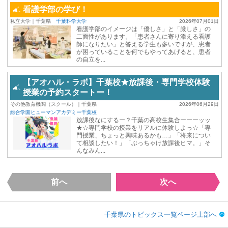
看護学部の学び！
私立大学｜千葉県
千葉科学大学
2026年07月01日
看護学部のイメージは「優しさ」と「厳しさ」の
二面性があります。「患者さんに寄り添える看護
師になりたい」と答える学生も多いですが、患者
が困っていることを何でもやってあげると、患者
の自立を...
【アオハル・ラボ】千葉校★放課後・専門学校体験
授業の予約スタートー！
その他教育機関（スクール）｜千葉県
2026年06月29日
総合学園ヒューマンアカデミー千葉校
放課後なにするー？千葉の高校生集合ーーーッッ
★☆専門学校の授業をリアルに体験しよっ☆「専
門授業、ちょっと興味あるかも…」「将来につい
て相談したい！」「ぶっちゃけ放課後ヒマ。」そ
んなみん...
前へ
次へ
千葉県のトピックス一覧ページ上部へ