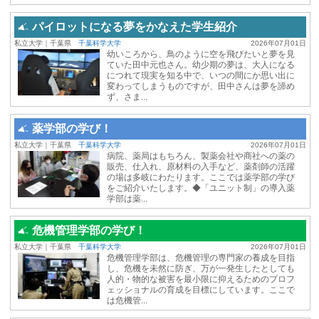
パイロットになる夢をかなえた学生紹介
私立大学｜千葉県
千葉科学大学
2026年07月01日
幼いころから、鳥のように空を飛びたいと夢を見
ていた田中元也さん。幼少期の夢は、大人になる
につれて現実を知る中で、いつの間にか思い出に
変わってしまうものですが、田中さんは夢を諦め
ず、さま...
薬学部の学び！
私立大学｜千葉県
千葉科学大学
2026年07月01日
病院、薬局はもちろん、製薬会社や商社への薬の
販売、仕入れ、原材料の入手など、薬剤師の活躍
の場は多岐にわたります。ここでは薬学部の学び
をご紹介いたします。◆「ユニット制」の導入薬
学部は薬...
危機管理学部の学び！
私立大学｜千葉県
千葉科学大学
2026年07月01日
危機管理学部は、危機管理の専門家の養成を目指
し、危機を未然に防ぎ、万が一発生したとしても
人的・物的な被害を最小限に抑えるためのプロフ
ェッショナルの育成を目標にしています。ここで
は危機管...