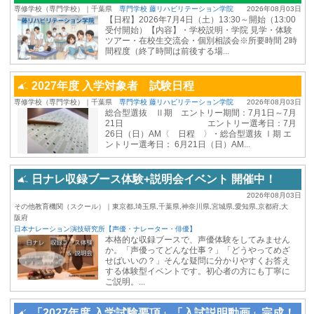
専修学校（専門学校）｜千葉県
専門学校 藤リハビリテーション学院
2026年08月03日
【日程】2026年7月4日（土）13:30～開始（13:00
受付開始）【内容】・学校説明・学院 見学・体験
ツアー・在校生交流会・個別相談会※所要時間 2時
間程度（終了時間は前後する場...
2027年度 入学対象者 試験日程
専修学校（専門学校）｜千葉県
専門学校 藤リハビリテーション学院
2026年08月03日
総合型選抜 Ⅱ期 エントリー期間：7月1日～7月
21日 エントリー選考日：7月
26日（日）AM〈 日程 〉・総合型選抜 Ⅰ期 エ
ントリー選考日： 6月21日（日）AM...
日ナレ収録ブース体験+説明会イベント 開催中！
2026年08月03日
その他教育機関（スクール）｜東京都,埼玉県,千葉県,神奈川県,宮城県,愛知県,京都府,大
阪府
日本ナレーション演技研究所【声優・ナレーター・俳優】
本格的な収録ブースで、声優体験をしてみません
か。「声優ってどんな仕事？」「どうやってめざ
せばいいの？」そんな疑問に分かりやすくお答え
する体験型イベントです。初心者の方にも丁寧に
ご説明。...
「2027年度 入学試験要項」「入試説明動画」完成！