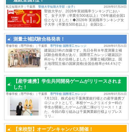
私立短期大学｜千葉県
聖徳大学短期大学部（女子）
2026年07月24日
聖徳大学が、2026年実就職率ランキングにおい
て、女子大学（卒業生500名以上）で6年連続全国1
位となりました！◆2026年 実就職率ランキング女
子大学（卒業生500名以上） 全国1位...
測量士補試験合格発表！
専修学校（専門学校）｜千葉県
専門学校 国際理工カレッジ
2026年07月21日
建築設計科の加藤です。先日令和８年度測量士補
試験合格発表があり、国際理工カレッジ建築設計
科から７名が合格しました！測量士補試験は、国
土地理院主催の国家資格(全国合格率が44.4％)で
す...
【産学連携】学生共同開発ゲームがリリースされま
した！
専修学校（専門学校）｜千葉県
専門学校 国際理工カレッジ
2026年07月21日
7月13日、株式会社千葉興業銀行様との産学連携プ
ロジェクトとして、本校ゲームクリエイター科の
学生が開発したゲームの第二弾がリリース！！ま
た、今回の取り組みは千葉興業銀行様よりプレス
リリ...
【来校型】オープンキャンパス開催！