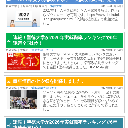
私立大学｜千葉県,埼玉県,東京都
淑徳大学
2026年07月24日
2027年4月入学者に向けた入学試験要項は、以下か
らダウンロードが可能です。https://www.shukutok
u.ac.jp/request.html「入試説明動画」で出願の流
れ...
速報！聖徳大学が2026年実就職率ランキングで6年
連続全国1位！
私立大学｜千葉県
聖徳大学（女子）
2026年07月24日
聖徳大学が、2026年実就職率ランキングにおい
て、女子大学（卒業生500名以上）で6年連続全国1
位となりました！さらに、学部系統別ランキング
でも全国1位を獲得しました。◆2026年 実...
毎年恒例の七夕祭を開催しました。
私立大学｜千葉県
愛国学園大学（女子）
2026年07月24日
▽▲▽▲ 毎年恒例の七夕祭を、7月3日（金）に開
催しました。▽▲▽▲ 学生ラウンジには2本の大
きな笹が設置され、学生や教職員が願いを込めて
書いた短冊や、色とりどりの七夕飾りで彩られま
し...
速報！聖徳大学が2026年実就職率ランキングで6年
連続全国1位！