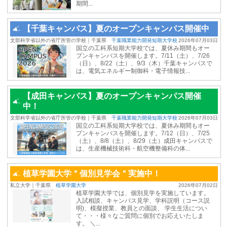
期間...
【千葉キャンパス】夏のオープンキャンパス開催中
文部科学省以外の省庁所管の学校｜千葉県
千葉職業能力開発短期大学校
2026年07月03日
国立の工科系短期大学校では、夏休み期間もオー
プンキャンパスを開催します。7/11（土）、7/26
（日）、8/22（土）、9/3（木）千葉キャンパスで
は、電気エネルギー制御科・電子情報技...
【成田キャンパス】夏のオープンキャンパス開催
中！
文部科学省以外の省庁所管の学校｜千葉県
千葉職業能力開発短期大学校
2026年07月03日
国立の工科系短期大学校では、夏休み期間もオー
プンキャンパスを開催します。7/12（日）、7/25
（土）、8/8（土）、8/29（土）成田キャンパスで
は、生産機械技術科・航空機整備科の体...
植草学園大学＂個別見学会＂実施中！
私立大学｜千葉県
植草学園大学
2026年07月02日
植草学園大学では、個別見学を実施しています。
入試相談、キャンパス見学、学科説明（コース説
明)、模擬授業、教員との面談、 学生生活につい
て・・・様々なご質問に個別でお応えいたしま
す。 ＼...