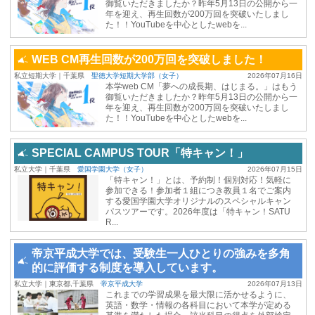
御覧いただきましたか？昨年5月13日の公開から一
年を迎え、再生回数が200万回を突破いたしまし
た！！YouTubeを中心としたwebを...
WEB CM再生回数が200万回を突破しました！
私立短期大学｜千葉県
聖徳大学短期大学部（女子）
2026年07月16日
本学web CM「夢への成長期、はじまる。」はもう
御覧いただきましたか？昨年5月13日の公開から一
年を迎え、再生回数が200万回を突破いたしまし
た！！YouTubeを中心としたwebを...
SPECIAL CAMPUS TOUR「特キャン！」
私立大学｜千葉県
愛国学園大学（女子）
2026年07月15日
「特キャン！」とは、予約制！個別対応！気軽に
参加できる！参加者１組につき教員１名でご案内
する愛国学園大学オリジナルのスペシャルキャン
パスツアーです。2026年度は「特キャン！SATU
R...
帝京平成大学では、受験生一人ひとりの強みを多角
的に評価する制度を導入しています。
私立大学｜東京都,千葉県
帝京平成大学
2026年07月13日
これまでの学習成果を最大限に活かせるように、
英語・数学・情報の各科目において本学が定める