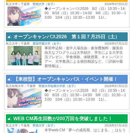
私立大学｜千葉県
聖徳大学（女子）
2026年07月21日
◆オープンキャンパス2026 8/2（日）10:30～14:
00 8/16（日）10:30～14:00 9/6（日）10:30～1
3:00 10/4（日）10:30～13:00 11/...
オープンキャンパス2026 第１回７月25日（土）
私立大学｜千葉県
愛国学園大学（女子）
2026年07月21日
事前申込制・途中入場自由・参加費無料・服装自
由主なプログラムは大学紹介、学生による大学生
活プレゼン、学食体験、体験授業、キャンパスツ
アー、大学教員による個別相談など。◇詳細や最
新情報は...
【来校型】オープンキャンパス・イベント開催！
私立短期大学｜千葉県
聖徳大学短期大学部（女子）
2026年07月21日
◆オープンキャンパス2026 8/2（日）10:30～14:
00 8/16（日）10:30～14:00 9/6（日）10:30～1
3:00 10/4（日）10:30～13:00 11/...
WEB CM再生回数が200万回を突破しました！
私立大学｜千葉県
聖徳大学（女子）
2026年07月16日
本学web CM「夢への成長期、はじまる。」はもう