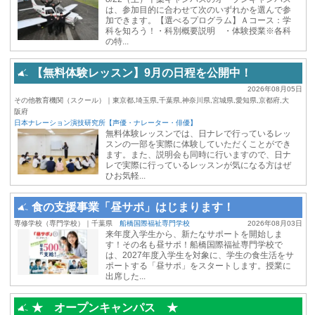
は、参加目的に合わせて次のいずれかを選んで参
加できます。【選べるプログラム】Ａコース：学
科を知ろう！・科別概要説明 ・体験授業※各科
の特...
【無料体験レッスン】9月の日程を公開中！
2026年08月05日
その他教育機関（スクール）｜東京都,埼玉県,千葉県,神奈川県,宮城県,愛知県,京都府,大
阪府
日本ナレーション演技研究所【声優・ナレーター・俳優】
無料体験レッスンでは、日ナレで行っているレッ
スンの一部を実際に体験していただくことができ
ます。また、説明会も同時に行いますので、日ナ
レで実際に行っているレッスンが気になる方はぜ
ひお気軽...
食の支援事業「昼サポ」はじまります！
専修学校（専門学校）｜千葉県
船橋国際福祉専門学校
2026年08月03日
来年度入学生から、新たなサポートを開始しま
す！その名も昼サポ！船橋国際福祉専門学校で
は、2027年度入学生を対象に、学生の食生活をサ
ポートする「昼サポ」をスタートします。授業に
出席した...
★ オープンキャンパス ★