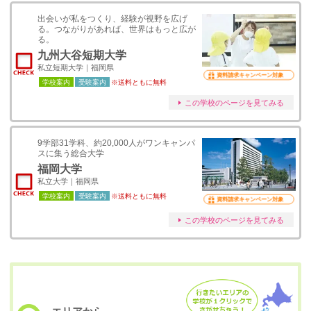
出会いが私をつくり、経験が視野を広げ
る。つながりがあれば、世界はもっと広が
る。
九州大谷短期大学
私立短期大学｜福岡県
資料請求キャンペーン対象
学校案内
受験案内
※送料ともに無料
この学校のページを見てみる
9学部31学科、約20,000人がワンキャンパ
スに集う総合大学
福岡大学
私立大学｜福岡県
学校案内
受験案内
※送料ともに無料
資料請求キャンペーン対象
この学校のページを見てみる