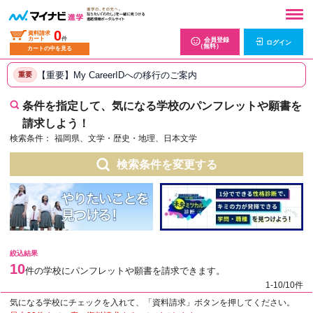
0
資料請求
カート
件
会員登録
ログイン
（無料）
カートの中を見る
【重要】My CareerIDへの移行のご案内
重要
条件を指定して、気になる学校のパンフレットや願書を
請求しよう！
検索条件：
福岡県、文学・歴史・地理、日本文学
検索条件を変更する
絞込結果
10
件の学校にパンフレットや願書を請求できます。
1-10/10件
気になる学校にチェックを入れて、「資料請求」ボタンを押してください。