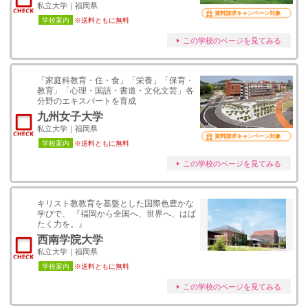
私立大学｜福岡県
資料請求キャンペーン対象
学校案内
※送料ともに無料
この学校のページを見てみる
「家庭科教育・住・食」「栄養」「保育・
教育」「心理・国語・書道・文化文芸」各
分野のエキスパートを育成
九州女子大学
私立大学｜福岡県
資料請求キャンペーン対象
学校案内
※送料ともに無料
この学校のページを見てみる
キリスト教教育を基盤とした国際色豊かな
学びで、 『福岡から全国へ、世界へ、はば
たく力を。』
西南学院大学
私立大学｜福岡県
学校案内
※送料ともに無料
この学校のページを見てみる