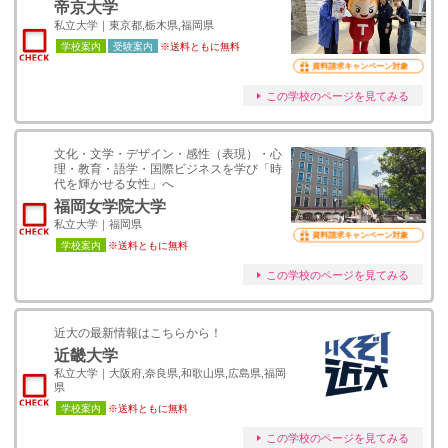
帝京大学
私立大学｜東京都,栃木県,福岡県
学校案内
受験案内
※送料ともに無料
資料請求キャンペーン対象
この学校のページを見てみる
文化・文学・デザイン・感性（表現）・心
理・教育・語学・国際ビジネスを学び「時
代を輝かせる女性」へ
福岡女学院大学
私立大学｜福岡県
資料請求キャンペーン対象
学校案内
※送料ともに無料
この学校のページを見てみる
近大の最新情報はこちらから！
近畿大学
私立大学｜大阪府,奈良県,和歌山県,広島県,福岡
県
学校案内
※送料ともに無料
この学校のページを見てみる