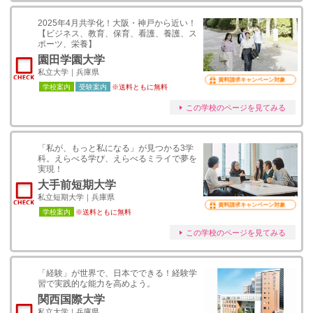
2025年4月共学化！大阪・神戸から近い！
【ビジネス、教育、保育、看護、養護、ス
ポーツ、栄養】
園田学園大学
私立大学｜兵庫県
資料請求キャンペーン対象
学校案内
受験案内
※送料ともに無料
この学校のページを見てみる
「私が、もっと私になる」が見つかる3学
科。えらべる学び、えらべるミライで夢を
実現！
大手前短期大学
私立短期大学｜兵庫県
資料請求キャンペーン対象
学校案内
※送料ともに無料
この学校のページを見てみる
「経験」が世界で、日本でできる！経験学
習で実践的な能力を高めよう。
関西国際大学
私立大学｜兵庫県