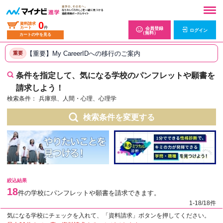
0
資料請求
カート
件
会員登録
ログイン
（無料）
カートの中を見る
【重要】My CareerIDへの移行のご案内
重要
条件を指定して、気になる学校のパンフレットや願書を
請求しよう！
検索条件：
兵庫県、人間・心理、心理学
検索条件を変更する
絞込結果
18
件の学校にパンフレットや願書を請求できます。
1-18/18件
気になる学校にチェックを入れて、「資料請求」ボタンを押してください。