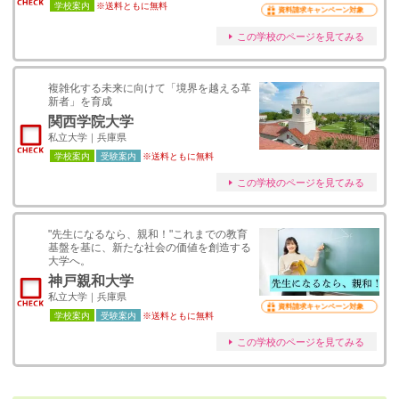
学校案内
※送料ともに無料
資料請求キャンペーン対象
この学校のページを見てみる
複雑化する未来に向けて「境界を越える革
新者」を育成
関西学院大学
私立大学｜兵庫県
学校案内
受験案内
※送料ともに無料
この学校のページを見てみる
"先生になるなら、親和！"これまでの教育
基盤を基に、新たな社会の価値を創造する
大学へ。
神戸親和大学
私立大学｜兵庫県
資料請求キャンペーン対象
学校案内
受験案内
※送料ともに無料
この学校のページを見てみる