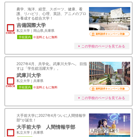
農学、海洋、経営、スポーツ、健康、看
護、リハビリ、心理、英語、アニメのプロ
を養成する総合大学！
吉備国際大学
私立大学｜岡山県,兵庫県
資料請求キャンペーン対象
学校案内
※送料ともに無料
この学校のページを見てみる
2027年4月、共学化。武庫川大学へ。 目指
すは「学生総活躍大学」。
武庫川大学
私立大学｜兵庫県
学校案内
※送料ともに無料
資料請求キャンペーン対象
この学校のページを見てみる
大手前大学に2027年4月ついに人間情報学
部*が誕生！
大手前大学 人間情報学部
私立大学｜兵庫県