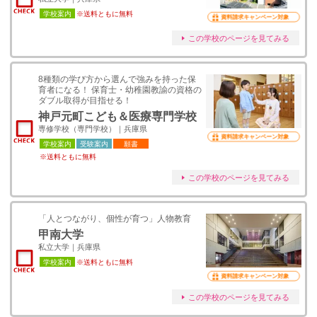
学校案内
※送料ともに無料
資料請求キャンペーン対象
この学校のページを見てみる
8種類の学び方から選んで強みを持った保
育者になる！ 保育士・幼稚園教諭の資格の
ダブル取得が目指せる！
神戸元町こども＆医療専門学校
専修学校（専門学校）｜兵庫県
資料請求キャンペーン対象
学校案内
受験案内
願書
※送料ともに無料
この学校のページを見てみる
「人とつながり、個性が育つ」人物教育
甲南大学
私立大学｜兵庫県
学校案内
※送料ともに無料
資料請求キャンペーン対象
この学校のページを見てみる