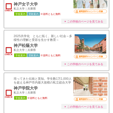
神戸女子大学
私立大学｜兵庫県
資料請求キャンペーン対象
学校案内
受験案内
※送料ともに無料
この学校のページを見てみる
2025共学化 ともに拓く、新しい社会～多
様性の理解と受容を生かす教育～
神戸松蔭大学
私立大学｜兵庫県
学校案内
受験案内
※送料ともに無料
資料請求キャンペーン対象
この学校のページを見てみる
培ってきた伝統と英知。学⽣数1万1,000⼈
を超える神⼾市内最⼤規模の私立総合⼤学
神戸学院大学
私立大学｜兵庫県
学校案内
※送料ともに無料
資料請求キャンペーン対象
この学校のページを見てみる