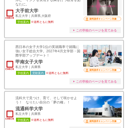
ルビーイングを実現する胸を打つ教育をあ
なたに。
大手前大学
私立大学｜兵庫県,大阪府
資料請求キャンペーン対象
学校案内
※送料ともに無料
この学校のページを見てみる
西日本の女子大学1位の実就職率で就職に
強い女子総合大学。2027年4月文学部・国
際学部アップデート！
甲南女子大学
私立大学｜兵庫県
資料請求キャンペーン対象
学校案内
受験案内
※送料ともに無料
この学校のページを見てみる
流科大で見つけ、育て、そして咲かせよ
う！ なりたい自分の「夢の種」！
流通科学大学
私立大学｜兵庫県
学校案内
※送料ともに無料
資料請求キャンペーン対象