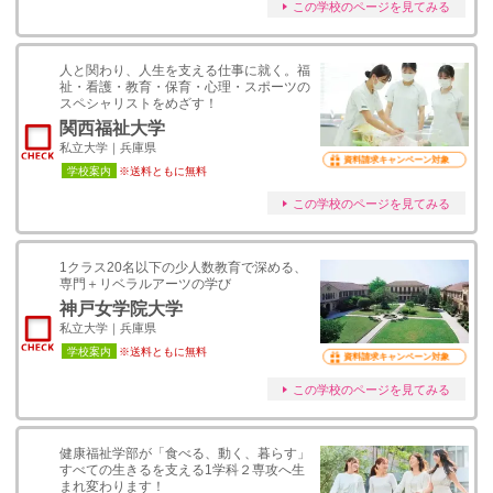
この学校のページを見てみる
人と関わり、人生を支える仕事に就く。福
祉・看護・教育・保育・心理・スポーツの
スペシャリストをめざす！
関西福祉大学
私立大学｜兵庫県
資料請求キャンペーン対象
学校案内
※送料ともに無料
この学校のページを見てみる
1クラス20名以下の少人数教育で深める、
専門＋リベラルアーツの学び
神戸女学院大学
私立大学｜兵庫県
学校案内
※送料ともに無料
資料請求キャンペーン対象
この学校のページを見てみる
健康福祉学部が「⾷べる、動く、暮らす」
すべての⽣きるを⽀える1学科２専攻へ⽣
まれ変わります！