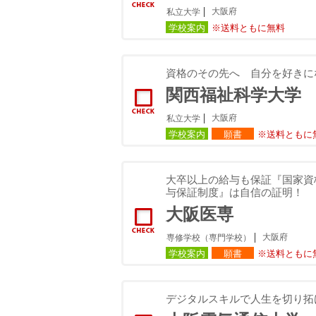
大阪府
私立大学
学校案内
※送料ともに無料
資格のその先へ 自分を好きに
関西福祉科学大学
大阪府
私立大学
学校案内
願書
※送料ともに
大卒以上の給与も保証『国家資
与保証制度』は自信の証明！
大阪医専
大阪府
専修学校（専門学校）
学校案内
願書
※送料ともに
デジタルスキルで人生を切り拓