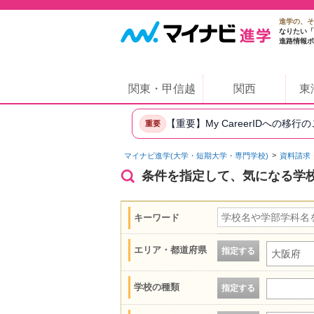
進学の、そ
なりたい「
進路情報ポ
関東・甲信越
関西
東
【重要】My CareerIDへの移行
重要
マイナビ進学(大学・短期大学・専門学校)
資料請求
条件を指定して、気になる学
キーワード
エリア・都道府県
指定する
大阪府
学校の種類
指定する