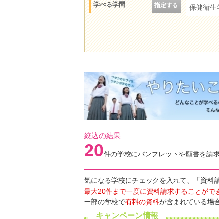
学べる学問
指定する
保健衛生
絞込の結果
20
件の学校にパンフレットや願書を請
気になる学校にチェックを入れて、「資料
最大20件まで一度に資料請求することがで
一部の学校で
有料の資料
が含まれている場
キャンペーン情報