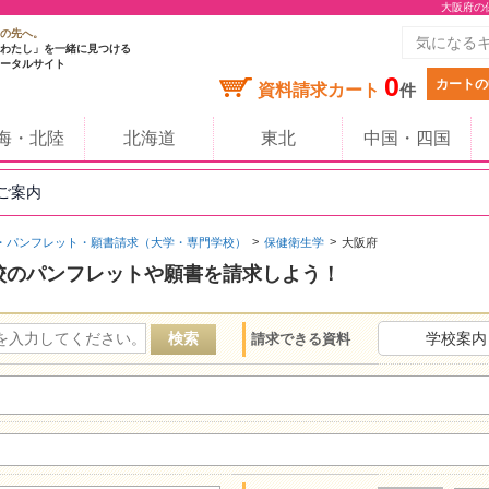
大阪府の
の先へ。
わたし」を一緒に見つける
ータルサイト
0
カートの
資料請求カート
件
海・北陸
北海道
東北
中国・四国
のご案内
・パンフレット・願書請求（大学・専門学校）
保健衛生学
大阪府
校のパンフレットや願書を請求しよう！
学校案内
請求できる資料