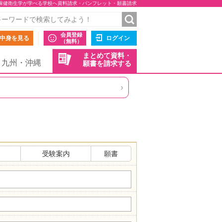
保健衛生学が学べる学校へ資料請求・パンフレット・願書請求
会員登録
中身を見る
ログイン
（無料）
まとめて資料・
九州・沖縄
願書を請求する
›
受験案内
願書