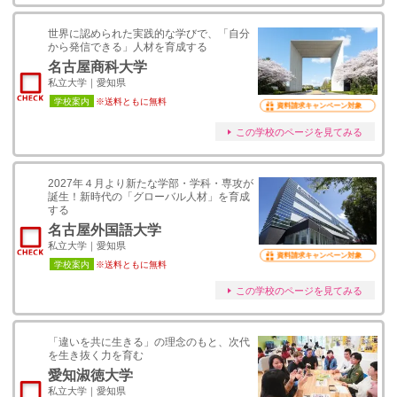
世界に認められた実践的な学びで、「自分
から発信できる」人材を育成する
名古屋商科大学
私立大学｜愛知県
学校案内
※送料ともに無料
資料請求キャンペーン対象
この学校のページを見てみる
2027年４月より新たな学部・学科・専攻が
誕生！新時代の「グローバル人材」を育成
する
名古屋外国語大学
私立大学｜愛知県
資料請求キャンペーン対象
学校案内
※送料ともに無料
この学校のページを見てみる
「違いを共に生きる」の理念のもと、次代
を生き抜く力を育む
愛知淑徳大学
私立大学｜愛知県