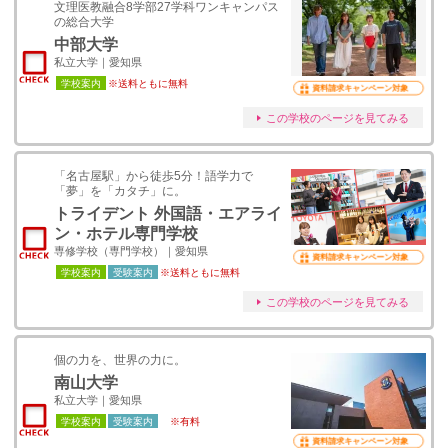
文理医教融合8学部27学科ワンキャンパス
の総合大学
中部大学
私立大学｜愛知県
学校案内
※送料ともに無料
資料請求キャンペーン対象
この学校のページを見てみる
「名古屋駅」から徒歩5分！語学力で
「夢」を「カタチ」に。
トライデント 外国語・エアライ
ン・ホテル専門学校
専修学校（専門学校）｜愛知県
資料請求キャンペーン対象
学校案内
受験案内
※送料ともに無料
この学校のページを見てみる
個の力を、世界の力に。
南山大学
私立大学｜愛知県
学校案内
受験案内
※有料
資料請求キャンペーン対象