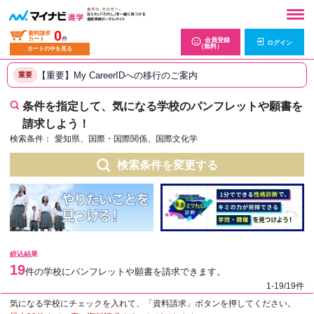
0
資料請求
カート
件
会員登録
ログイン
（無料）
カートの中を見る
【重要】My CareerIDへの移行のご案内
重要
条件を指定して、気になる学校のパンフレットや願書を
請求しよう！
検索条件：
愛知県、国際・国際関係、国際文化学
検索条件を変更する
絞込結果
19
件の学校にパンフレットや願書を請求できます。
1-19/19件
気になる学校にチェックを入れて、「資料請求」ボタンを押してください。