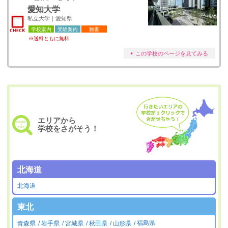
愛知大学
私立大学｜愛知県
学校案内
受験案内
願書
※送料ともに無料
この学校のページを見てみる
エリアから
学校をさがそう！
北海道
北海道
東北
青森県
岩手県
宮城県
秋田県
山形県
福島県