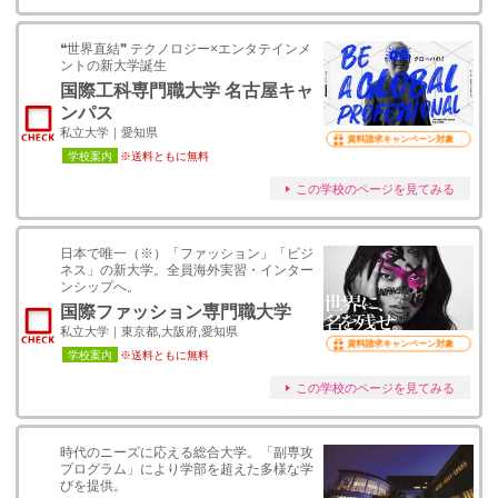
❝世界直結❞ テクノロジー×エンタテインメ
ントの新大学誕生
国際工科専門職大学 名古屋キャ
ンパス
私立大学｜愛知県
資料請求キャンペーン対象
学校案内
※送料ともに無料
この学校のページを見てみる
日本で唯一（※）「ファッション」「ビジ
ネス」の新大学。全員海外実習・インター
ンシップへ。
国際ファッション専門職大学
私立大学｜東京都,大阪府,愛知県
資料請求キャンペーン対象
学校案内
※送料ともに無料
この学校のページを見てみる
時代のニーズに応える総合大学。「副専攻
プログラム」により学部を超えた多様な学
びを提供。