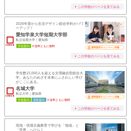
この学校のページを見てみる
2026年度から生活デザイン総合学科がパワ
ーアップ！
愛知学泉大学短期大学部
私立短期大学｜愛知県
学校案内
※送料ともに無料
資料請求キャンペーン対象
この学校のページを見てみる
学生数15,000人を超える文理融合型総合大
学。あなたのめざす未来にふさわしい学び
がここにある。
名城大学
私立大学｜愛知県
資料請求キャンペーン対象
学校案内
受験案内
※送料ともに無料
この学校のページを見てみる
現地・現場主義教育で学びを「地域」と
「世界」へひらく