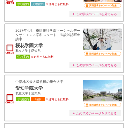
学校案内
受験案内
※送料ともに無料
資料請求キャンペーン対象
この学校のページを見てみる
2027年4月、※情報科学部ソーシャルデー
タサイエンス学科スタート ※設置認可申
請中
桜花学園大学
私立大学｜愛知県
資料請求キャンペーン対象
学校案内
※送料ともに無料
この学校のページを見てみる
中部地区最大級規模の総合大学
愛知学院大学
私立大学｜愛知県
学校案内
願書
※送料ともに無料
資料請求キャンペーン対象
この学校のページを見てみる