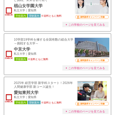
と挑戦、未来を切り拓く
椙山女学園大学
私立大学｜愛知県
学校案内
受験案内
※送料ともに無料
資料請求キャンペーン対象
この学校のページを見てみる
10学部19学科を擁する全国有数の総合大学
～挑戦する大学～
中京大学
私立大学｜愛知県
学校案内
※送料ともに無料
資料請求キャンペーン対象
この学校のページを見てみる
2025年 経営学部 新学科スタート！2026年
人間健康学部 新コース誕生！
愛知東邦大学
私立大学｜愛知県
学校案内
受験案内
※送料ともに無料
資料請求キャンペーン対象
この学校のページを見てみる