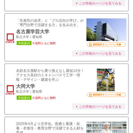
この学校のページを見てみる
「先進性の追求」と「プロ志向の学び」が
「専門分野で活躍する力」を生み出す。
名古屋学芸大学
私立大学｜愛知県
学校案内
※送料ともに無料
資料請求キャンペーン対象
この学校のページを見てみる
名鉄名古屋駅から乗り換えなし最短12分！
アクセス良好の１キャンパスで工学・情
報・デザイン・建築を学ぶ
大同大学
私立大学｜愛知県
資料請求キャンペーン対象
学校案内
※送料ともに無料
この学校のページを見てみる
2025年4月より共学化。医療と看護・栄
養・衣食住・教育分野で活躍できる人材を
育成