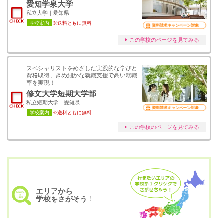
愛知学泉大学
私立大学｜愛知県
学校案内
※送料ともに無料
資料請求キャンペーン対象
この学校のページを見てみる
スペシャリストをめざした実践的な学びと
資格取得、きめ細かな就職支援で高い就職
率を実現！
修文大学短期大学部
私立短期大学｜愛知県
資料請求キャンペーン対象
学校案内
※送料ともに無料
この学校のページを見てみる
エリアから
学校をさがそう！