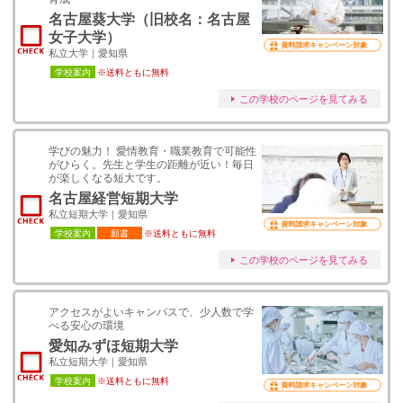
名古屋葵大学（旧校名：名古屋
女子大学）
資料請求キャンペーン対象
私立大学｜愛知県
学校案内
※送料ともに無料
この学校のページを見てみる
学びの魅力！ 愛情教育・職業教育で可能性
がひらく。先生と学生の距離が近い！毎日
が楽しくなる短大です。
名古屋経営短期大学
私立短期大学｜愛知県
資料請求キャンペーン対象
学校案内
願書
※送料ともに無料
この学校のページを見てみる
アクセスがよいキャンパスで、少人数で学
べる安心の環境
愛知みずほ短期大学
私立短期大学｜愛知県
学校案内
※送料ともに無料
資料請求キャンペーン対象