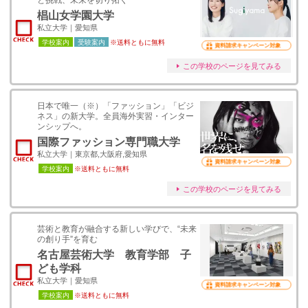
と挑戦、未来を切り拓く
椙山女学園大学
私立大学｜愛知県
学校案内
受験案内
※送料ともに無料
資料請求キャンペーン対象
この学校のページを見てみる
日本で唯一（※）「ファッション」「ビジ
ネス」の新大学。全員海外実習・インター
ンシップへ。
国際ファッション専門職大学
私立大学｜東京都,大阪府,愛知県
資料請求キャンペーン対象
学校案内
※送料ともに無料
この学校のページを見てみる
芸術と教育が融合する新しい学びで、“未来
の創り手”を育む
名古屋芸術大学 教育学部 子
ども学科
私立大学｜愛知県
資料請求キャンペーン対象
学校案内
※送料ともに無料