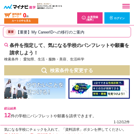
0
資料請求
カート
件
会員登録
ログイン
（無料）
カートの中を見る
【重要】My CareerIDへの移行のご案内
重要
条件を指定して、気になる学校のパンフレットや願書を
請求しよう！
検索条件：
愛知県、生活・服飾・美容、生活科学
検索条件を変更する
絞込結果
12
件の学校にパンフレットや願書を請求できます。
1-12/12件
気になる学校にチェックを入れて、「資料請求」ボタンを押してください。