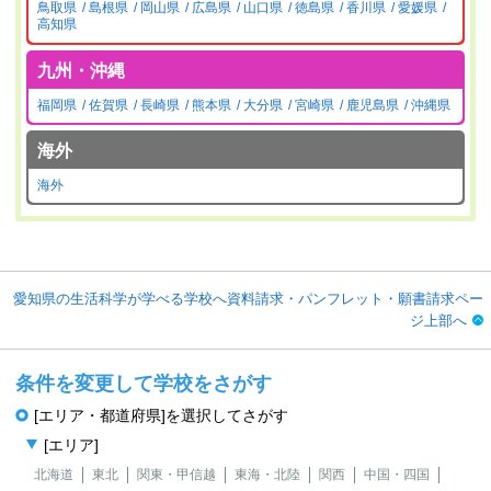
鳥取県
島根県
岡山県
広島県
山口県
徳島県
香川県
愛媛県
高知県
九州・沖縄
福岡県
佐賀県
長崎県
熊本県
大分県
宮崎県
鹿児島県
沖縄県
海外
海外
愛知県の生活科学が学べる学校へ資料請求・パンフレット・願書請求ペー
ジ上部へ
条件を変更して学校をさがす
[エリア・都道府県]を選択してさがす
[エリア]
北海道
東北
関東・甲信越
東海・北陸
関西
中国・四国