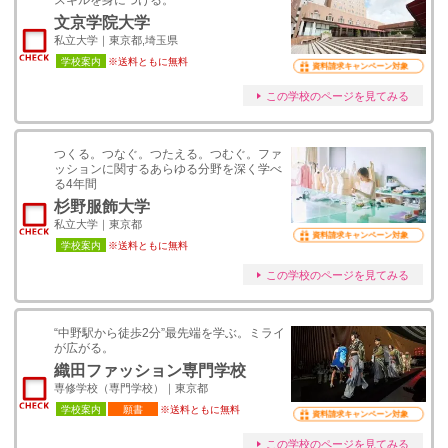
スキルを身につける。
文京学院大学
私立大学｜東京都,埼玉県
学校案内
※送料ともに無料
資料請求キャンペーン対象
この学校のページを見てみる
つくる。つなぐ。つたえる。つむぐ。ファ
ッションに関するあらゆる分野を深く学べ
る4年間
杉野服飾大学
私立大学｜東京都
資料請求キャンペーン対象
学校案内
※送料ともに無料
この学校のページを見てみる
“中野駅から徒歩2分”最先端を学ぶ。ミライ
が広がる。
織田ファッション専門学校
専修学校（専門学校）｜東京都
学校案内
願書
※送料ともに無料
資料請求キャンペーン対象
この学校のページを見てみる