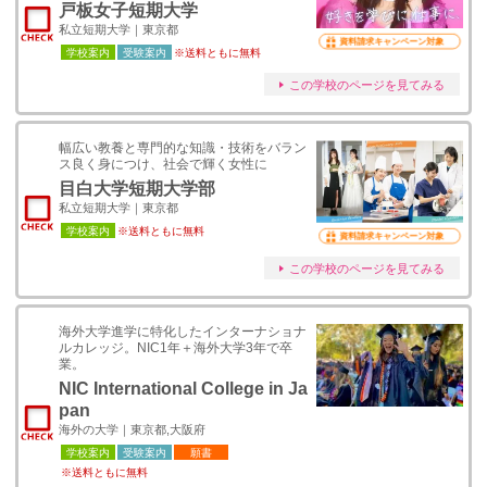
戸板女子短期大学
私立短期大学｜東京都
資料請求キャンペーン対象
学校案内
受験案内
※送料ともに無料
この学校のページを見てみる
幅広い教養と専門的な知識・技術をバラン
ス良く身につけ、社会で輝く女性に
目白大学短期大学部
私立短期大学｜東京都
学校案内
※送料ともに無料
資料請求キャンペーン対象
この学校のページを見てみる
海外大学進学に特化したインターナショナ
ルカレッジ。NIC1年＋海外大学3年で卒
業。
NIC International College in Ja
pan
海外の大学｜東京都,大阪府
学校案内
受験案内
願書
※送料ともに無料