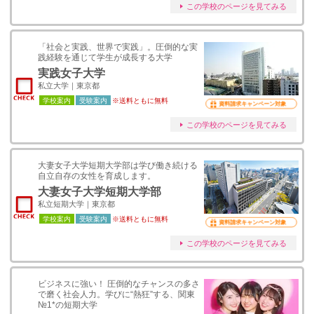
この学校のページを見てみる
「社会と実践、世界で実践」。圧倒的な実
践経験を通じて学生が成長する大学
実践女子大学
私立大学｜東京都
学校案内
受験案内
※送料ともに無料
資料請求キャンペーン対象
この学校のページを見てみる
大妻女子大学短期大学部は学び働き続ける
自立自存の女性を育成します。
大妻女子大学短期大学部
私立短期大学｜東京都
学校案内
受験案内
※送料ともに無料
資料請求キャンペーン対象
この学校のページを見てみる
ビジネスに強い！ 圧倒的なチャンスの多さ
で磨く社会人力。学びに“熱狂”する、関東
№1*の短期大学