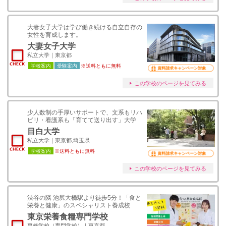
大妻女子大学は学び働き続ける自立自存の
女性を育成します。
大妻女子大学
私立大学｜東京都
学校案内
受験案内
※送料ともに無料
資料請求キャンペーン対象
この学校のページを見てみる
少人数制の手厚いサポートで、文系もリハ
ビリ・看護系も「育てて送り出す」大学
目白大学
私立大学｜東京都,埼玉県
学校案内
※送料ともに無料
資料請求キャンペーン対象
この学校のページを見てみる
渋谷の隣 池尻大橋駅より徒歩5分！「食と
栄養と健康」のスペシャリスト養成校
東京栄養食糧専門学校
専修学校（専門学校）｜東京都