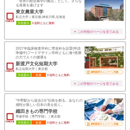
「世界の総合農学の拠点」として、さらな
る発展を遂げます
東京農業大学
私立大学｜東京都,神奈川県,北海道
学校案内
※送料ともに無料
この学校のページを見てみる
2027年臨床検査学科に専攻科を設置(申請
準備中)フードデザイン学科ともに食×医療
の力で人々の健康を
新渡戸文化短期大学
私立短期大学｜東京都
資料請求キャンペーン対象
学校案内
願書
※送料ともに無料
この学校のページを見てみる
“中野駅から徒歩1分”伝統を創る。あなたの
感性が新しい日本の美を拓く。
織田きもの専門学校
専修学校（専門学校）｜東京都
学校案内
願書
※送料ともに無料
資料請求キャンペーン対象