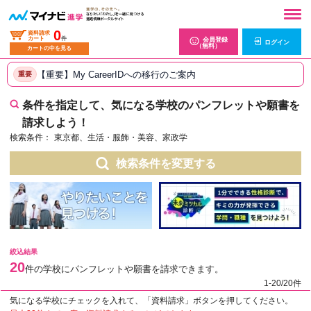
0
資料請求
カート
件
会員登録
ログイン
（無料）
カートの中を見る
【重要】My CareerIDへの移行のご案内
重要
条件を指定して、気になる学校のパンフレットや願書を
請求しよう！
検索条件：
東京都、生活・服飾・美容、家政学
検索条件を変更する
絞込結果
20
件の学校にパンフレットや願書を請求できます。
1-20/20件
気になる学校にチェックを入れて、「資料請求」ボタンを押してください。