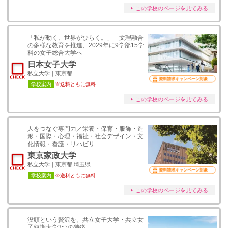
この学校のページを見てみる
「私が動く、世界がひらく。」－文理融合
の多様な教育を推進、2029年に9学部15学
科の女子総合大学へ
日本女子大学
私立大学｜東京都
資料請求キャンペーン対象
学校案内
※送料ともに無料
この学校のページを見てみる
人をつなぐ専門力／栄養・保育・服飾・造
形・国際・心理・福祉・社会デザイン・文
化情報・看護・リハビリ
東京家政大学
私立大学｜東京都,埼玉県
資料請求キャンペーン対象
学校案内
※送料ともに無料
この学校のページを見てみる
没頭という贅沢を。共立女子大学・共立女
子短期大学3つの特徴。