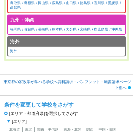
鳥取県
島根県
岡山県
広島県
山口県
徳島県
香川県
愛媛県
高知県
九州・沖縄
福岡県
佐賀県
長崎県
熊本県
大分県
宮崎県
鹿児島県
沖縄県
海外
海外
東京都の家政学が学べる学校へ資料請求・パンフレット・願書請求ページ
上部へ
条件を変更して学校をさがす
[エリア・都道府県]を選択してさがす
[エリア]
北海道
東北
関東・甲信越
東海・北陸
関西
中国・四国