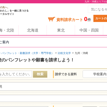
九州・沖縄エリアの
の先へ。
わたし」を一緒に見つける
ータルサイト
0
カートの
資料請求カート
件
海・北陸
北海道
東北
中国・四国
のご案内
・パンフレット・願書請求（大学・専門学校）
比較文化学
九州・沖縄
校のパンフレットや願書を請求しよう！
学校案内
請求できる資料
縄