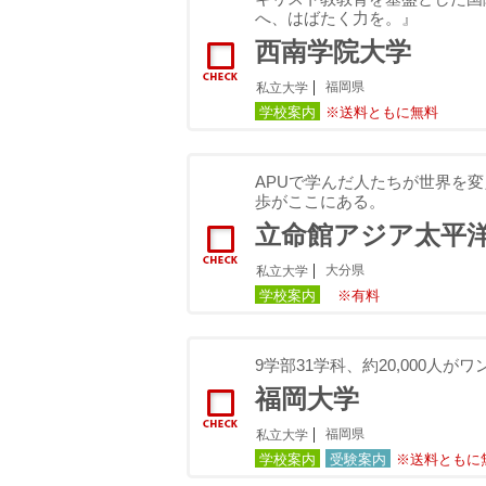
へ、はばたく力を。』
西南学院大学
福岡県
私立大学
学校案内
※送料ともに無料
APUで学んだ人たちが世界を
歩がここにある。
立命館アジア太平洋
大分県
私立大学
学校案内
※有料
9学部31学科、約20,000人
福岡大学
福岡県
私立大学
学校案内
受験案内
※送料ともに