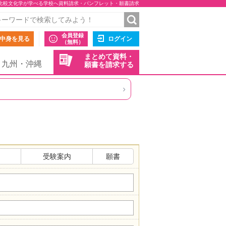
比較文化学が学べる学校へ資料請求・パンフレット・願書請求
会員登録
中身を見る
ログイン
（無料）
まとめて資料・
九州・沖縄
願書を請求する
›
受験案内
願書