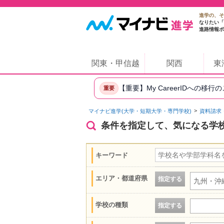
進学の、そ
なりたい「
進路情報ポ
関東・甲信越
関西
東
【重要】My CareerIDへの移行
重要
マイナビ進学(大学・短期大学・専門学校)
資料請求
条件を指定して、気になる学
キーワード
エリア・都道府県
指定する
九州・沖
学校の種類
指定する