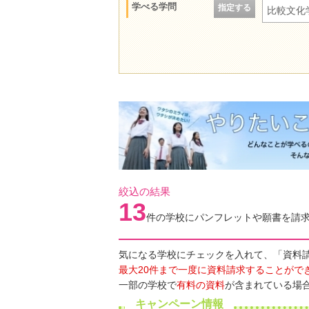
学べる学問
指定する
比較文化
絞込の結果
13
件の学校にパンフレットや願書を請
気になる学校にチェックを入れて、「資料
最大20件まで一度に資料請求することがで
一部の学校で
有料の資料
が含まれている場
キャンペーン情報