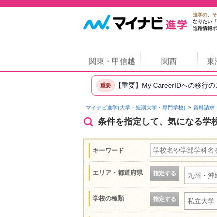
進学の、そ
なりたい「
進路情報ポ
関東・甲信越
関西
東
【重要】My CareerIDへの移行
重要
マイナビ進学(大学・短期大学・専門学校)
資料請求
条件を指定して、気になる学
キーワード
エリア・都道府県
指定する
九州・沖
学校の種類
指定する
私立大学