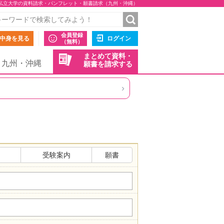
る私立大学の資料請求・パンフレット・願書請求（九州・沖縄）
会員登録
中身を見る
ログイン
（無料）
まとめて資料・
九州・沖縄
願書を請求する
›
受験案内
願書