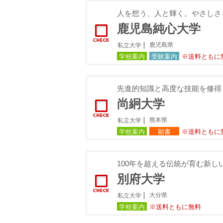
人を想う、人と輝く。やさしさ
鹿児島純心大学
鹿児島県
私立大学
学校案内
受験案内
※送料ともに
先進的知識と高度な技能を修得
尚絅大学
熊本県
私立大学
学校案内
願書
※送料ともに
100年を超える伝統が育む新し
別府大学
大分県
私立大学
学校案内
※送料ともに無料