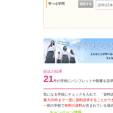
学べる学問
指定する
語学(日本
絞込の結果
21
件の学校にパンフレットや願書を請
気になる学校にチェックを入れて、「資料
最大20件まで一度に資料請求することがで
一部の学校で
有料の資料
が含まれている場
キャンペーン情報