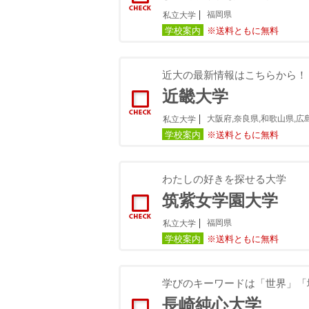
福岡県
私立大学
学校案内
※送料ともに無料
近大の最新情報はこちらから！
近畿大学
大阪府,奈良県,和歌山県,広
私立大学
学校案内
※送料ともに無料
わたしの好きを探せる大学
筑紫女学園大学
福岡県
私立大学
学校案内
※送料ともに無料
学びのキーワードは「世界」「
長崎純心大学