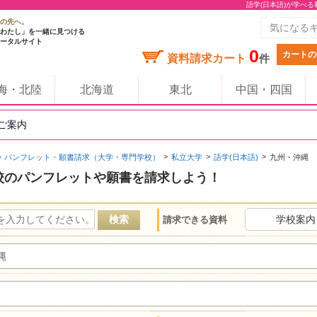
語学(日本語)が学べ
の先へ。
わたし」を一緒に見つける
ータルサイト
0
カートの
資料請求カート
件
海・北陸
北海道
東北
中国・四国
のご案内
・パンフレット・願書請求（大学・専門学校）
私立大学
語学(日本語)
九州・沖縄
校のパンフレットや願書を請求しよう！
学校案内
請求できる資料
縄