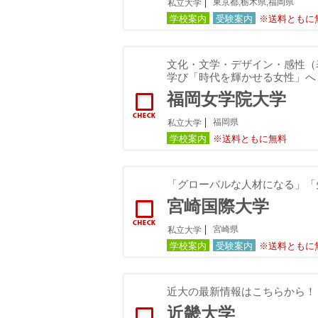
東京都,栃木県,福岡県
私立大学
学校案内
受験案内
※送料ともに
文化・文学・デザイン・感性（
学び「時代を輝かせる女性」へ
福岡女学院大学
福岡県
私立大学
学校案内
※送料ともに無料
「グローバルな人材になる」「
宮崎国際大学
宮崎県
私立大学
学校案内
受験案内
※送料ともに
近大の最新情報はこちらから！
近畿大学