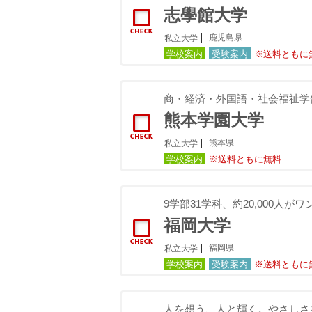
志學館大学
鹿児島県
私立大学
学校案内
受験案内
※送料ともに
商・経済・外国語・社会福祉学
熊本学園大学
熊本県
私立大学
学校案内
※送料ともに無料
9学部31学科、約20,000人
福岡大学
福岡県
私立大学
学校案内
受験案内
※送料ともに
人を想う、人と輝く。やさしさ