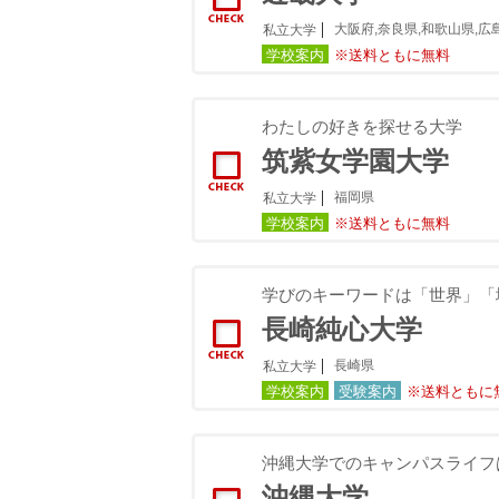
大阪府,奈良県,和歌山県,広
私立大学
学校案内
※送料ともに無料
わたしの好きを探せる大学
筑紫女学園大学
福岡県
私立大学
学校案内
※送料ともに無料
学びのキーワードは「世界」「
長崎純心大学
長崎県
私立大学
学校案内
受験案内
※送料ともに
沖縄大学でのキャンパスライフ
沖縄大学