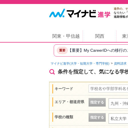
進学の、そ
なりたい「
進路情報ポ
関東・甲信越
関西
東
【重要】My CareerIDへの移行
重要
マイナビ進学(大学・短期大学・専門学校)
資料請求
条件を指定して、気になる学
キーワード
エリア・都道府県
指定する
九州・沖
学校の種類
指定する
私立大学