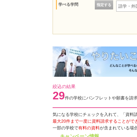
学べる学問
指定する
語学・外
絞込の結果
29
件の学校にパンフレットや願書を請
気になる学校にチェックを入れて、「資料
最大20件まで一度に資料請求することがで
一部の学校で
有料の資料
が含まれている場
キャンペーン情報