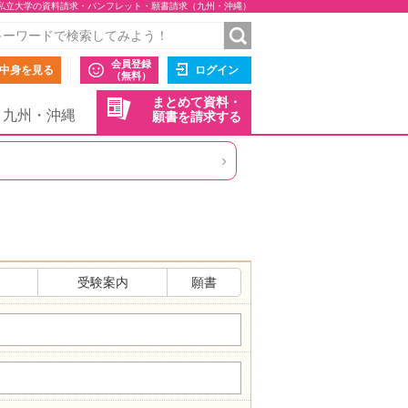
私立大学の資料請求・パンフレット・願書請求（九州・沖縄）
会員登録
中身を見る
ログイン
（無料）
まとめて資料・
九州・沖縄
願書を請求する
›
受験案内
願書