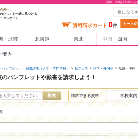
語学・外国語が学べる
の先へ。
わたし」を一緒に見つける
ータルサイト
0
カートの
資料請求カート
件
海・北陸
北海道
東北
中国・四国
のご案内
・パンフレット・願書請求（大学・専門学校）
私立大学
語学・外国語
九州・沖縄
校のパンフレットや願書を請求しよう！
学校案内
請求できる資料
縄