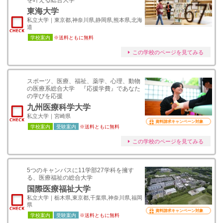
を叶える総合大学
東海大学
私立大学｜東京都,神奈川県,静岡県,熊本県,北海
道
学校案内
※送料ともに無料
この学校のページを見てみる
スポーツ、医療、福祉、薬学、心理、動物
の医療系総合大学 『応援学費』であなた
の学びを応援
九州医療科学大学
私立大学｜宮崎県
資料請求キャンペーン対象
学校案内
受験案内
※送料ともに無料
この学校のページを見てみる
5つのキャンパスに11学部27学科を擁す
る、医療福祉の総合大学
国際医療福祉大学
私立大学｜栃木県,東京都,千葉県,神奈川県,福岡
県
資料請求キャンペーン対象
学校案内
受験案内
※送料ともに無料