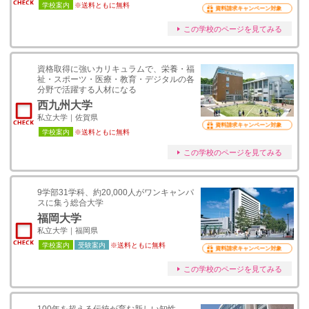
学校案内
※送料ともに無料
資料請求キャンペーン対象
この学校のページを見てみる
資格取得に強いカリキュラムで、栄養・福
祉・スポーツ・医療・教育・デジタルの各
分野で活躍する人材になる
西九州大学
私立大学｜佐賀県
資料請求キャンペーン対象
学校案内
※送料ともに無料
この学校のページを見てみる
9学部31学科、約20,000人がワンキャンパ
スに集う総合大学
福岡大学
私立大学｜福岡県
学校案内
受験案内
※送料ともに無料
資料請求キャンペーン対象
この学校のページを見てみる