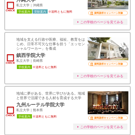
私立大学｜沖縄県
学校案内
受験案内
※送料ともに無料
資料請求キャンペーン対象
この学校のページを見てみる
地域を支える行政や医療、福祉、教育をは
じめ、日常不可欠な仕事を担う「エッセン
シャルワーカー」を養成
鎮西学院大学
私立大学｜長崎県
資料請求キャンペーン対象
学校案内
※送料ともに無料
この学校のページを見てみる
地域に夢がある、世界に学びがある。地域
と世界で活躍できる人材を育成する大学
九州ルーテル学院大学
私立大学｜熊本県
学校案内
※送料ともに無料
資料請求キャンペーン対象
この学校のページを見てみる