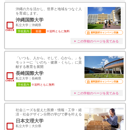
沖縄の力を活かし、世界と地域をつなぐ人
を育成します。
沖縄国際大学
私立大学｜沖縄県
学校案内
願書
※送料ともに無料
資料請求キャンペーン対象
この学校のページを見てみる
「いつも、人から。そして、心から。」を
モットーに「いのち・健康・くらし」に貢
献する教育を展開
長崎国際大学
私立大学｜長崎県
資料請求キャンペーン対象
学校案内
※送料ともに無料
この学校のページを見てみる
社会ニーズを捉えた医療・情報・工学・経
済・社会デザイン分野の学びで夢を叶える
日本文理大学
私立大学｜大分県