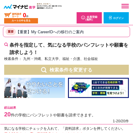
0
資料請求
カート
件
会員登録
ログイン
（無料）
カートの中を見る
【重要】My CareerIDへの移行のご案内
重要
条件を指定して、気になる学校のパンフレットや願書を
請求しよう！
検索条件：
九州・沖縄、私立大学、福祉・介護、社会福祉
検索条件を変更する
絞込結果
20
件の学校にパンフレットや願書を請求できます。
1-20/20件
気になる学校にチェックを入れて、「資料請求」ボタンを押してください。