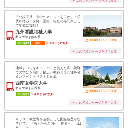
この学校のページを見てみる
「公設民営」大学のメリットを生かして学
費を軽減！保健・医療・福祉の専門家とし
て地域に貢献！
九州看護福祉大学
私立大学｜熊本県
資料請求キャンペーン対象
学校案内
願書
※送料ともに無料
この学校のページを見てみる
地域すべてをキャンパスと捉えた広い視野
での学びを展開。幅広い教養と専門性を備
えたスペシャリストを育成
西南女学院大学
私立大学｜福岡県
資料請求キャンペーン対象
学校案内
※送料ともに無料
この学校のページを見てみる
キリスト教教育を基盤とした国際色豊かな
学びで、 『福岡から全国へ、世界へ、はば
たく力を。』