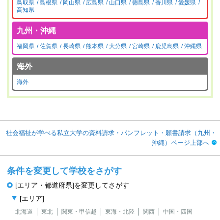
鳥取県
島根県
岡山県
広島県
山口県
徳島県
香川県
愛媛県
高知県
九州・沖縄
福岡県
佐賀県
長崎県
熊本県
大分県
宮崎県
鹿児島県
沖縄県
海外
海外
社会福祉が学べる私立大学の資料請求・パンフレット・願書請求（九州・
沖縄）ページ上部へ
条件を変更して学校をさがす
[エリア・都道府県]を変更してさがす
[エリア]
北海道
東北
関東・甲信越
東海・北陸
関西
中国・四国