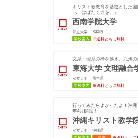
キリスト教教育を基盤とした国
へ、はばたく力を。』
西南学院大学
福岡県
私立大学
学校案内
※送料ともに無料
文系・理系の枠を越え、九州の
東海大学 文理融合
熊本県
私立大学
学校案内
※送料ともに無料
行ってみたらよかったよ！沖縄
年4月開設！
沖縄キリスト教学
沖縄県
私立大学
学校案内
願書
※送料ともに