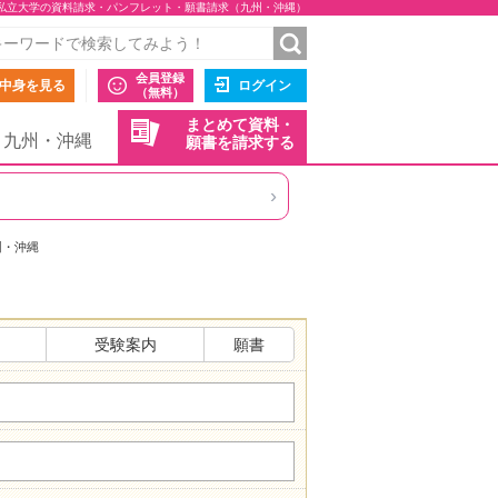
私立大学の資料請求・パンフレット・願書請求（九州・沖縄）
会員登録
中身を見る
ログイン
（無料）
まとめて資料・
九州・沖縄
願書を請求する
›
州・沖縄
受験案内
願書