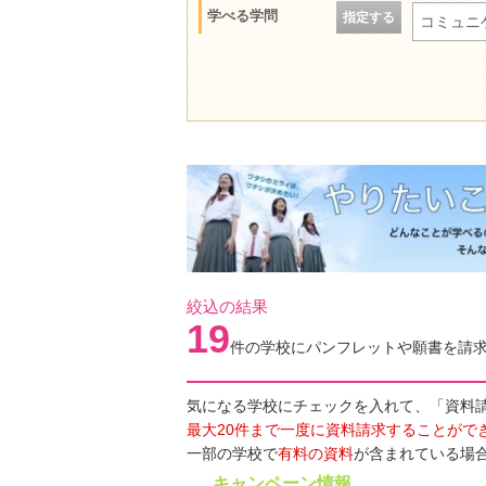
学べる学問
指定する
コミュニ
絞込の結果
19
件の学校にパンフレットや願書を請
気になる学校にチェックを入れて、「資料
最大20件まで一度に資料請求することがで
一部の学校で
有料の資料
が含まれている場
キャンペーン情報