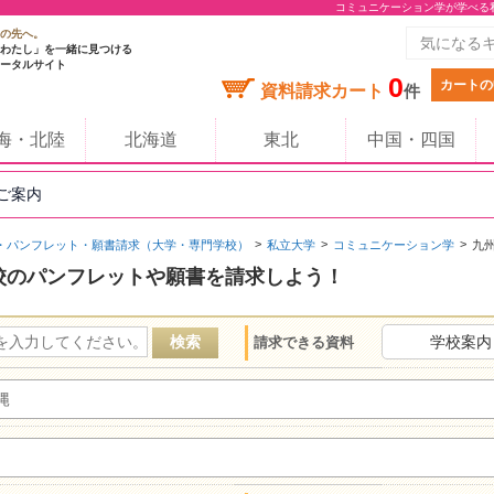
コミュニケーション学が学べる
の先へ。
わたし」を一緒に見つける
ータルサイト
0
カートの
資料請求カート
件
海・北陸
北海道
東北
中国・四国
のご案内
・パンフレット・願書請求（大学・専門学校）
私立大学
コミュニケーション学
九
校のパンフレットや願書を請求しよう！
学校案内
請求できる資料
縄