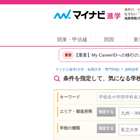
進学の、そ
なりたい「
進路情報ポ
関東・甲信越
関西
東
【重要】My CareerIDへの移行
重要
マイナビ進学(大学・短期大学・専門学校)
資料請求
条件を指定して、気になる学
キーワード
エリア・都道府県
指定する
九州・沖
学校の種類
指定する
私立大学