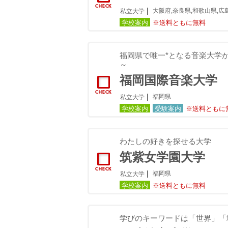
大阪府,奈良県,和歌山県,広
私立大学
学校案内
※送料ともに無料
福岡県で唯一*となる音楽大学
～
福岡国際音楽大学
福岡県
私立大学
学校案内
受験案内
※送料ともに
わたしの好きを探せる大学
筑紫女学園大学
福岡県
私立大学
学校案内
※送料ともに無料
学びのキーワードは「世界」「