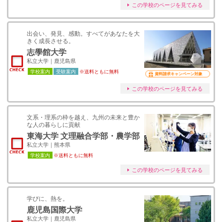
この学校のページを見てみる
出会い、発見、感動。すべてがあなたを大
きく成長させる。
志學館大学
私立大学｜鹿児島県
学校案内
受験案内
※送料ともに無料
資料請求キャンペーン対象
この学校のページを見てみる
文系・理系の枠を越え、九州の未来と豊か
な人の暮らしに貢献
東海大学 文理融合学部・農学部
私立大学｜熊本県
学校案内
※送料ともに無料
この学校のページを見てみる
学びに、熱を。
鹿児島国際大学
私立大学｜鹿児島県