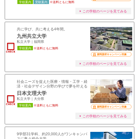
学校案内
受験案内
※送料ともに無料
この学校のページを見てみる
共に学び、共に考える4年間。
九州共立大学
私立大学｜福岡県
学校案内
※送料ともに無料
資料請求キャンペーン対象
この学校のページを見てみる
社会ニーズを捉えた医療・情報・工学・経
済・社会デザイン分野の学びで夢を叶える
日本文理大学
私立大学｜大分県
学校案内
※送料ともに無料
資料請求キャンペーン対象
この学校のページを見てみる
9学部31学科、約20,000人がワンキャンパ
スに集う総合大学