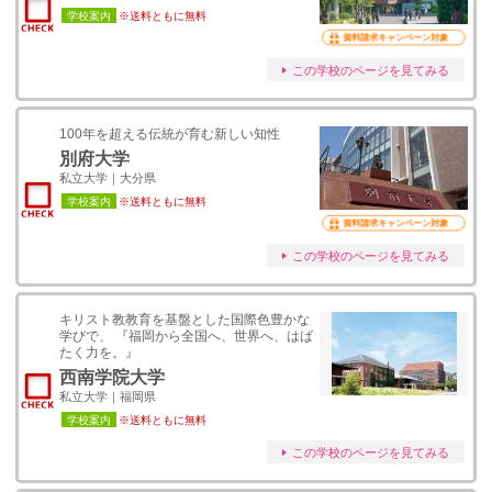
学校案内
※送料ともに無料
資料請求キャンペーン対象
この学校のページを見てみる
100年を超える伝統が育む新しい知性
別府大学
私立大学｜大分県
学校案内
※送料ともに無料
資料請求キャンペーン対象
この学校のページを見てみる
キリスト教教育を基盤とした国際色豊かな
学びで、 『福岡から全国へ、世界へ、はば
たく力を。』
西南学院大学
私立大学｜福岡県
学校案内
※送料ともに無料
この学校のページを見てみる