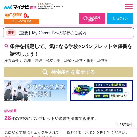
0
資料請求
カート
件
会員登録
ログイン
（無料）
カートの中を見る
【重要】My CareerIDへの移行のご案内
重要
条件を指定して、気になる学校のパンフレットや願書を
請求しよう！
検索条件：
九州・沖縄、私立大学、経済・経営・商学、経営学
検索条件を変更する
絞込結果
28
件の学校にパンフレットや願書を請求できます。
1-28/28件
気になる学校にチェックを入れて、「資料請求」ボタンを押してください。