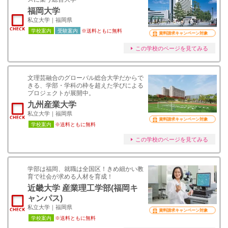
福岡大学
私立大学｜福岡県
学校案内
受験案内
※送料ともに無料
資料請求キャンペーン対象
この学校のページを見てみる
文理芸融合のグローバル総合大学だからで
きる、学部・学科の枠を超えた学びによる
プロジェクトが展開中。
九州産業大学
私立大学｜福岡県
資料請求キャンペーン対象
学校案内
※送料ともに無料
この学校のページを見てみる
学部は福岡、就職は全国区！きめ細かい教
育で社会が求める人材を育成！
近畿大学 産業理工学部(福岡キ
ャンパス)
私立大学｜福岡県
資料請求キャンペーン対象
学校案内
※送料ともに無料