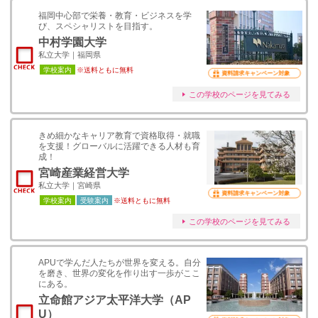
福岡中心部で栄養・教育・ビジネスを学
び、スペシャリストを目指す。
中村学園大学
私立大学｜福岡県
学校案内
※送料ともに無料
資料請求キャンペーン対象
この学校のページを見てみる
きめ細かなキャリア教育で資格取得・就職
を支援！グローバルに活躍できる人材も育
成！
宮崎産業経営大学
私立大学｜宮崎県
資料請求キャンペーン対象
学校案内
受験案内
※送料ともに無料
この学校のページを見てみる
APUで学んだ人たちが世界を変える。自分
を磨き、世界の変化を作り出す一歩がここ
にある。
立命館アジア太平洋大学（AP
U）