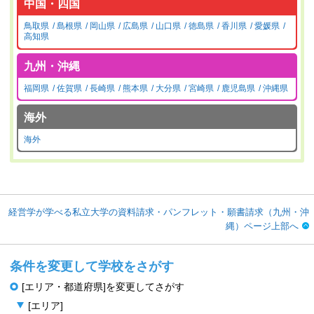
中国・四国
鳥取県
島根県
岡山県
広島県
山口県
徳島県
香川県
愛媛県
高知県
九州・沖縄
福岡県
佐賀県
長崎県
熊本県
大分県
宮崎県
鹿児島県
沖縄県
海外
海外
経営学が学べる私立大学の資料請求・パンフレット・願書請求（九州・沖
縄）ページ上部へ
条件を変更して学校をさがす
[エリア・都道府県]を変更してさがす
[エリア]