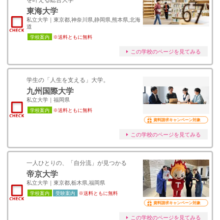
を叶える総合大学
東海大学
私立大学｜東京都,神奈川県,静岡県,熊本県,北海
道
学校案内
※送料ともに無料
この学校のページを見てみる
学生の「人生を支える」大学。
九州国際大学
私立大学｜福岡県
学校案内
※送料ともに無料
資料請求キャンペーン対象
この学校のページを見てみる
一人ひとりの、「自分流」が見つかる
帝京大学
私立大学｜東京都,栃木県,福岡県
学校案内
受験案内
※送料ともに無料
資料請求キャンペーン対象
この学校のページを見てみる