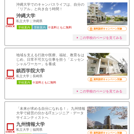
沖縄大学でのキャンパスライフは、自分の
「リアル」と向き合う時間！
沖縄大学
私立大学｜沖縄県
学校案内
受験案内
※送料ともに無料
資料請求キャンペーン対象
この学校のページを見てみる
地域を支える行政や医療、福祉、教育をは
じめ、日常不可欠な仕事を担う「エッセン
シャルワーカー」を養成
鎮西学院大学
私立大学｜長崎県
資料請求キャンペーン対象
学校案内
※送料ともに無料
この学校のページを見てみる
「未来が求める自分になれる！」 九州情報
大学で経営の分かるITエンジニア・データ
サイエンティストへ
九州情報大学
私立大学｜福岡県
資料請求キャンペーン対象