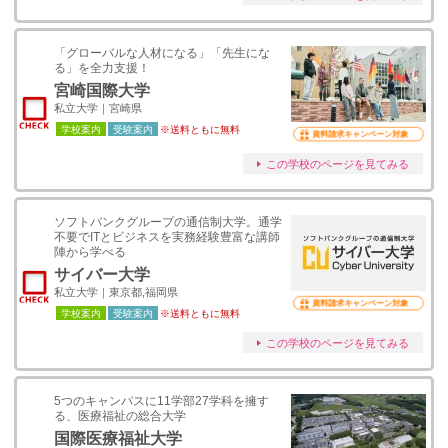
「グローバルな人材になる」「先生にな
る」を全力支援！
宮崎国際大学
私立大学｜宮崎県
学校案内
受験案内
※送料ともに無料
資料請求キャンペーン対象
この学校のページを見てみる
ソフトバンクグループの通信制大学。通学
不要でITとビジネスを実務経験豊富な講師
陣から学べる
サイバー大学
私立大学｜東京都,福岡県
資料請求キャンペーン対象
学校案内
受験案内
※送料ともに無料
この学校のページを見てみる
5つのキャンパスに11学部27学科を擁す
る、医療福祉の総合大学
国際医療福祉大学