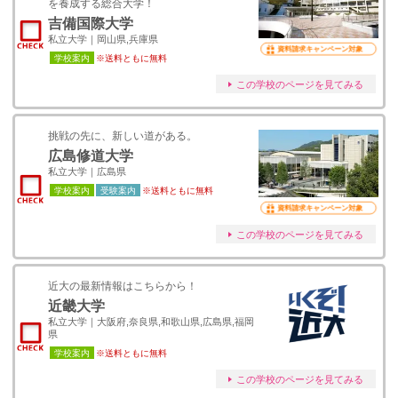
を養成する総合大学！
吉備国際大学
私立大学｜岡山県,兵庫県
資料請求キャンペーン対象
学校案内
※送料ともに無料
この学校のページを見てみる
挑戦の先に、新しい道がある。
広島修道大学
私立大学｜広島県
学校案内
受験案内
※送料ともに無料
資料請求キャンペーン対象
この学校のページを見てみる
近大の最新情報はこちらから！
近畿大学
私立大学｜大阪府,奈良県,和歌山県,広島県,福岡
県
学校案内
※送料ともに無料
この学校のページを見てみる