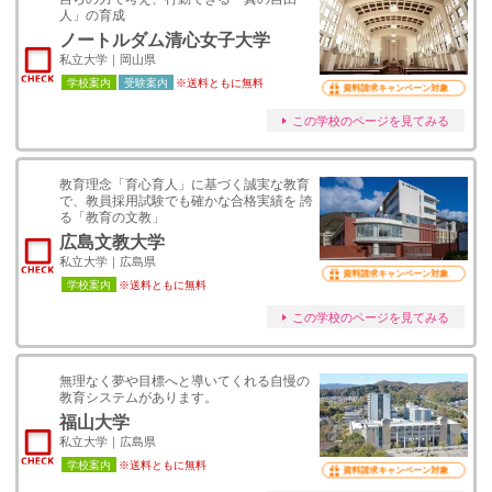
人」の育成
ノートルダム清心女子大学
私立大学｜岡山県
学校案内
受験案内
※送料ともに無料
資料請求キャンペーン対象
この学校のページを見てみる
教育理念「育心育人」に基づく誠実な教育
で、教員採用試験でも確かな合格実績を 誇
る「教育の文教」
広島文教大学
私立大学｜広島県
資料請求キャンペーン対象
学校案内
※送料ともに無料
この学校のページを見てみる
無理なく夢や目標へと導いてくれる自慢の
教育システムがあります。
福山大学
私立大学｜広島県
学校案内
※送料ともに無料
資料請求キャンペーン対象