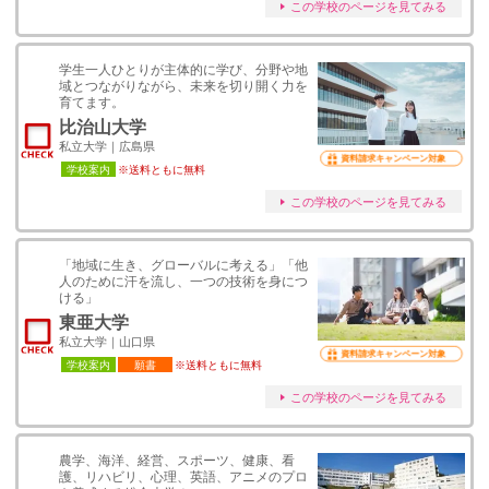
この学校のページを見てみる
学生一人ひとりが主体的に学び、分野や地
域とつながりながら、未来を切り開く力を
育てます。
比治山大学
私立大学｜広島県
資料請求キャンペーン対象
学校案内
※送料ともに無料
この学校のページを見てみる
「地域に生き、グローバルに考える」「他
人のために汗を流し、一つの技術を身につ
ける」
東亜大学
私立大学｜山口県
資料請求キャンペーン対象
学校案内
願書
※送料ともに無料
この学校のページを見てみる
農学、海洋、経営、スポーツ、健康、看
護、リハビリ、心理、英語、アニメのプロ