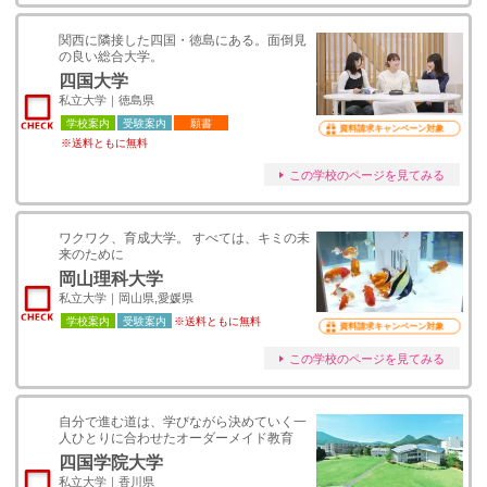
関西に隣接した四国・徳島にある。面倒見
の良い総合大学。
四国大学
私立大学｜徳島県
学校案内
受験案内
願書
資料請求キャンペーン対象
※送料ともに無料
この学校のページを見てみる
ワクワク、育成大学。 すべては、キミの未
来のために
岡山理科大学
私立大学｜岡山県,愛媛県
学校案内
受験案内
※送料ともに無料
資料請求キャンペーン対象
この学校のページを見てみる
自分で進む道は、学びながら決めていく一
人ひとりに合わせたオーダーメイド教育
四国学院大学
私立大学｜香川県