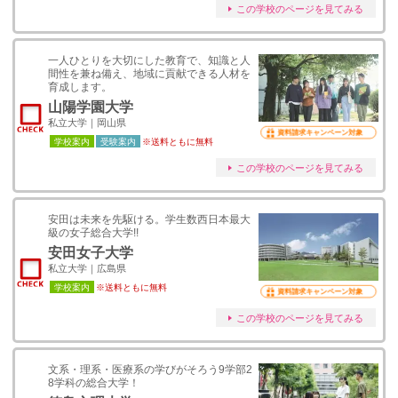
この学校のページを見てみる
一人ひとりを大切にした教育で、知識と人
間性を兼ね備え、地域に貢献できる人材を
育成します。
山陽学園大学
私立大学｜岡山県
資料請求キャンペーン対象
学校案内
受験案内
※送料ともに無料
この学校のページを見てみる
安田は未来を先駆ける。学生数西日本最大
級の女子総合大学!!
安田女子大学
私立大学｜広島県
学校案内
※送料ともに無料
資料請求キャンペーン対象
この学校のページを見てみる
文系・理系・医療系の学びがそろう9学部2
8学科の総合大学！