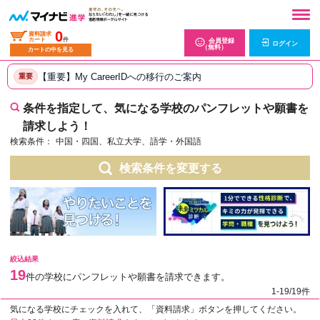
0
資料請求
カート
件
会員登録
ログイン
（無料）
カートの中を見る
【重要】My CareerIDへの移行のご案内
重要
条件を指定して、気になる学校のパンフレットや願書を
請求しよう！
検索条件：
中国・四国、私立大学、語学・外国語
検索条件を変更する
絞込結果
19
件の学校にパンフレットや願書を請求できます。
1-19/19件
気になる学校にチェックを入れて、「資料請求」ボタンを押してください。