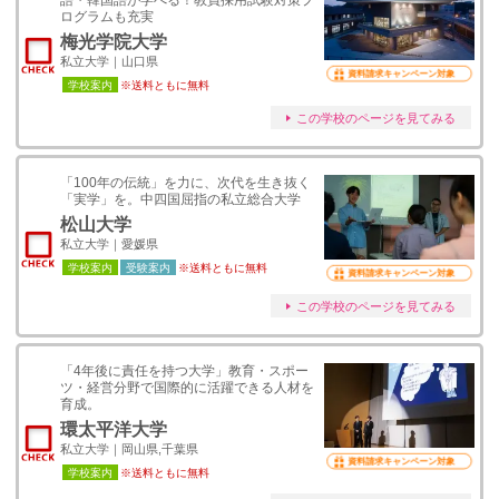
語・韓国語が学べる！教員採用試験対策プ
ログラムも充実
梅光学院大学
私立大学｜山口県
資料請求キャンペーン対象
学校案内
※送料ともに無料
この学校のページを見てみる
「100年の伝統」を力に、次代を生き抜く
「実学」を。中四国屈指の私立総合大学
松山大学
私立大学｜愛媛県
学校案内
受験案内
※送料ともに無料
資料請求キャンペーン対象
この学校のページを見てみる
「4年後に責任を持つ大学」教育・スポー
ツ・経営分野で国際的に活躍できる人材を
育成。
環太平洋大学
私立大学｜岡山県,千葉県
資料請求キャンペーン対象
学校案内
※送料ともに無料