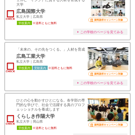
ェルビーイング）に資する人材を育成する
大学
広島国際大学
私立大学｜広島県
資料請求キャンペーン対象
学校案内
※送料ともに無料
この学校のページを見てみる
「未来の、その先をつくる。」人材を育成
広島工業大学
私立大学｜広島県
学校案内
受験案内
※送料ともに無料
資料請求キャンペーン対象
この学校のページを見てみる
ひとの心を動かすひとになる。各学部の専
門的な学びで、社会で活躍する真のプロフ
ェッショナルを養成します
くらしき作陽大学
私立大学｜岡山県
資料請求キャンペーン対象
学校案内
※送料ともに無料