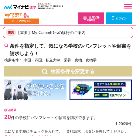
0
資料請求
カート
件
会員登録
ログイン
（無料）
カートの中を見る
【重要】My CareerIDへの移行のご案内
重要
条件を指定して、気になる学校のパンフレットや願書を
請求しよう！
検索条件：
中国・四国、私立大学、栄養・食物、食物学
検索条件を変更する
絞込結果
20
件の学校にパンフレットや願書を請求できます。
1-20/20件
気になる学校にチェックを入れて、「資料請求」ボタンを押してください。