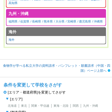
高知県
九州・沖縄
福岡県
佐賀県
長崎県
熊本県
大分県
宮崎県
鹿児島県
沖縄県
海外
海外
食物学が学べる私立大学の資料請求・パンフレット・願書請求（中国・四
国）ページ上部へ
条件を変更して学校をさがす
[エリア・都道府県]を変更してさがす
[エリア]
北海道
東北
関東・甲信越
東海・北陸
関西
九州・沖縄