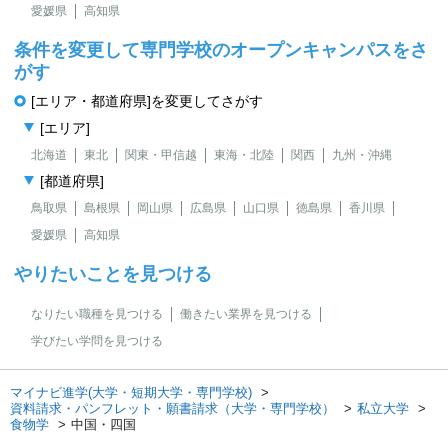
愛媛県
高知県
条件を変更して専門学校のオープンキャンパスをさ
がす
[エリア・都道府県]を変更してさがす
[エリア]
北海道
東北
関東・甲信越
東海・北陸
関西
九州・沖縄
[都道府県]
鳥取県
島根県
岡山県
広島県
山口県
徳島県
香川県
愛媛県
高知県
やりたいことを見つける
なりたい職種を見つける
働きたい業界を見つける
学びたい学問を見つける
マイナビ進学(大学・短期大学・専門学校)
資料請求・パンフレット・願書請求（大学・専門学校）
私立大学
食物学
中国・四国