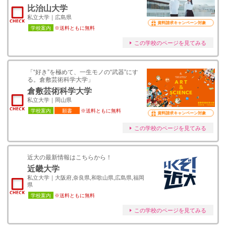
比治山大学
私立大学｜広島県
資料請求キャンペーン対象
学校案内
※送料ともに無料
この学校のページを見てみる
「“好き”を極めて、一生モノの“武器”にす
る。倉敷芸術科学大学」
倉敷芸術科学大学
私立大学｜岡山県
学校案内
願書
※送料ともに無料
資料請求キャンペーン対象
この学校のページを見てみる
近大の最新情報はこちらから！
近畿大学
私立大学｜大阪府,奈良県,和歌山県,広島県,福岡
県
学校案内
※送料ともに無料
この学校のページを見てみる