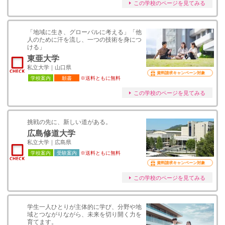
この学校のページを見てみる
「地域に生き、グローバルに考える」「他
人のために汗を流し、一つの技術を身につ
ける」
東亜大学
私立大学｜山口県
資料請求キャンペーン対象
学校案内
願書
※送料ともに無料
この学校のページを見てみる
挑戦の先に、新しい道がある。
広島修道大学
私立大学｜広島県
学校案内
受験案内
※送料ともに無料
資料請求キャンペーン対象
この学校のページを見てみる
学生一人ひとりが主体的に学び、分野や地
域とつながりながら、未来を切り開く力を
育てます。