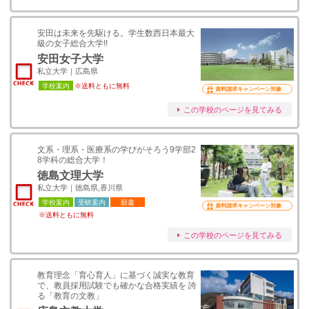
安田は未来を先駆ける。学生数西日本最大
級の女子総合大学!!
安田女子大学
私立大学｜広島県
学校案内
※送料ともに無料
資料請求キャンペーン対象
この学校のページを見てみる
文系・理系・医療系の学びがそろう9学部2
8学科の総合大学！
徳島文理大学
私立大学｜徳島県,香川県
学校案内
受験案内
願書
資料請求キャンペーン対象
※送料ともに無料
この学校のページを見てみる
教育理念「育心育人」に基づく誠実な教育
で、教員採用試験でも確かな合格実績を 誇
る「教育の文教」