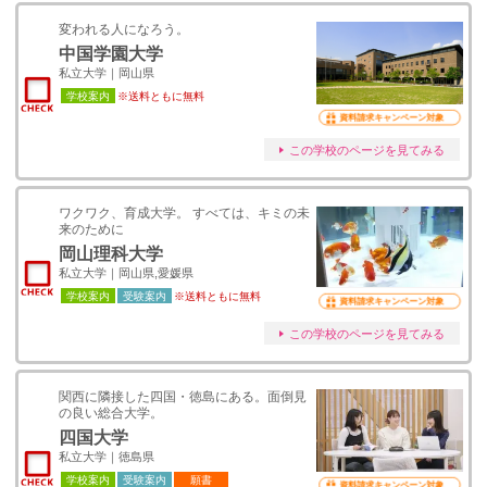
変われる人になろう。
中国学園大学
私立大学｜岡山県
学校案内
※送料ともに無料
資料請求キャンペーン対象
この学校のページを見てみる
ワクワク、育成大学。 すべては、キミの未
来のために
岡山理科大学
私立大学｜岡山県,愛媛県
学校案内
受験案内
※送料ともに無料
資料請求キャンペーン対象
この学校のページを見てみる
関西に隣接した四国・徳島にある。面倒見
の良い総合大学。
四国大学
私立大学｜徳島県
学校案内
受験案内
願書
資料請求キャンペーン対象