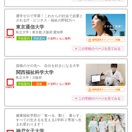
通学ゼロで卒業！これからの社会で必要と
されるIT・ビジネス・福祉の即戦力へ
東京通信大学
私立大学｜東京都,大阪府,愛知県
学校案内
受験案内
※送料ともに無料
資料請求キャンペーン対象
この学校のページを見てみる
資格のその先へ 自分を好きになる大学
関西福祉科学大学
私立大学｜大阪府
学校案内
願書
※送料ともに無料
資料請求キャンペーン対象
この学校のページを見てみる
健康福祉学部が「⾷べる、動く、暮らす」
すべての⽣きるを⽀える1学科２専攻へ⽣
まれ変わります！
神戸女子大学