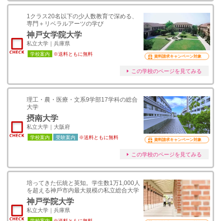
1クラス20名以下の少人数教育で深める、
専門＋リベラルアーツの学び
神戸女学院大学
私立大学｜兵庫県
学校案内
※送料ともに無料
資料請求キャンペーン対象
この学校のページを見てみる
理工・農・医療・文系9学部17学科の総合
大学
摂南大学
私立大学｜大阪府
学校案内
受験案内
※送料ともに無料
資料請求キャンペーン対象
この学校のページを見てみる
培ってきた伝統と英知。学⽣数1万1,000⼈
を超える神⼾市内最⼤規模の私立総合⼤学
神戸学院大学
私立大学｜兵庫県
学校案内
※送料ともに無料