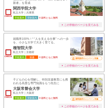
新者」を育成
関西学院大学
私立大学｜兵庫県
学校案内
受験案内
※送料ともに無料
この学校のページを見てみる
就職率100%！* “人を支える仕事” への一歩
を、小さな大学で大きく育てる。
種智院大学
私立大学｜京都府
学校案内
願書
※送料ともに無料
資料請求キャンペーン対象
この学校のページを見てみる
子どもの心を理解し、特別支援教育にも携
われる高度な専門知識をもつ先生に
大阪常磐会大学
私立大学｜大阪府
学校案内
受験案内
※送料ともに無料
資料請求キャンペーン対象
この学校のページを見てみる