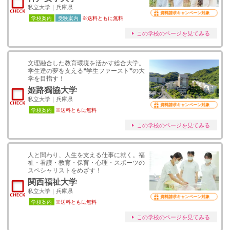
私立大学｜兵庫県
資料請求キャンペーン対象
学校案内
受験案内
※送料ともに無料
この学校のページを見てみる
文理融合した教育環境を活かす総合大学。
学生達の夢を支える❝学生ファースト❞の大
学を目指す！
姫路獨協大学
私立大学｜兵庫県
資料請求キャンペーン対象
学校案内
※送料ともに無料
この学校のページを見てみる
人と関わり、人生を支える仕事に就く。福
祉・看護・教育・保育・心理・スポーツの
スペシャリストをめざす！
関西福祉大学
私立大学｜兵庫県
資料請求キャンペーン対象
学校案内
※送料ともに無料
この学校のページを見てみる