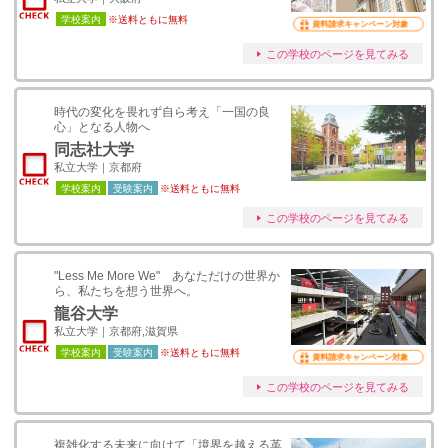
学校案内
※送料ともに無料
資料請求キャンペーン対象
この学校のページを見てみる
時代の変化を畏れず自ら考え「一国の良
心」となる人物へ
同志社大学
私立大学｜京都府
学校案内
受験案内
※送料ともに無料
この学校のページを見てみる
"Less Me More We" あなただけの世界か
ら、私たちを想う世界へ。
龍谷大学
私立大学｜京都府,滋賀県
学校案内
受験案内
※送料ともに無料
資料請求キャンペーン対象
この学校のページを見てみる
複雑化する未来に向けて「境界を越える革