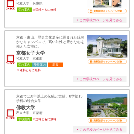
私立大学｜兵庫県
学校案内
※送料ともに無料
資料請求キャンペーン対象
この学校のページを見てみる
京都・東山、歴史文化遺産に囲まれた緑豊
かなキャンパスで、高い知性と豊かな心を
備えた女性に。
京都女子大学
私立大学｜京都府
資料請求キャンペーン対象
学校案内
受験案内
願書
※送料ともに無料
この学校のページを見てみる
京都で110年以上の伝統と実績、8学部15
学科の総合大学
佛教大学
私立大学｜京都府
学校案内
※送料ともに無料
資料請求キャンペーン対象
この学校のページを見てみる