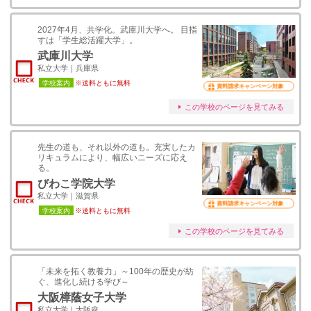
2027年4月、共学化。武庫川大学へ。 目指
すは「学生総活躍大学」。
武庫川大学
私立大学｜兵庫県
学校案内
※送料ともに無料
資料請求キャンペーン対象
この学校のページを見てみる
先生の道も、それ以外の道も。充実したカ
リキュラムにより、幅広いニーズに応え
る。
びわこ学院大学
私立大学｜滋賀県
資料請求キャンペーン対象
学校案内
※送料ともに無料
この学校のページを見てみる
「未来を拓く教養力」～100年の歴史が紡
ぐ、進化し続ける学び～
大阪樟蔭女子大学
私立大学｜大阪府