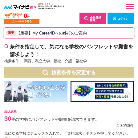
0
資料請求
カート
件
会員登録
ログイン
（無料）
カートの中を見る
【重要】My CareerIDへの移行のご案内
重要
条件を指定して、気になる学校のパンフレットや願書を
請求しよう！
検索条件：
関西、私立大学、福祉・介護、福祉学
検索条件を変更する
絞込結果
30
件の学校にパンフレットや願書を請求できます。
1-30/30件
気になる学校にチェックを入れて、「資料請求」ボタンを押してください。