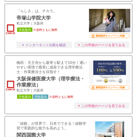
「らしさ」は、チカラ。
帝塚山学院大学
私立大学｜大阪府
学校案内
※送料ともに無料
資料請求キャンペーン対象
インターネット出願を確認
この学校のページを見てみる
梅田・天王寺から最寄り駅まで10分！通い
やすい環境で着実に成長できる理学療法
士・作業療法士を目指す！
大阪保健医療大学（理学療法・
作業療法）
資料請求キャンペーン対象
私立大学｜大阪府
学校案内
受験案内
※送料ともに無料
この学校のページを見てみる
「経験」が世界で、日本でできる！経験学
習で実践的な能力を高めよう。
関西国際大学