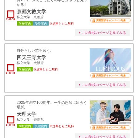
科13コースでぴったりの学びがきっと見つ
かる！
京都文教大学
私立大学｜京都府
資料請求キャンペーン対象
学校案内
受験案内
※送料ともに無料
この学校のページを見てみる
自分らしい芯を磨く。
四天王寺大学
私立大学｜大阪府
学校案内
※送料ともに無料
資料請求キャンペーン対象
この学校のページを見てみる
2025年創立100周年。一生の恩師に出会う
場所。
天理大学
私立大学｜奈良県
学校案内
受験案内
※送料ともに無料
資料請求キャンペーン対象
この学校のページを見てみる