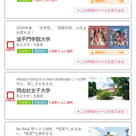
資料請求キャンペーン対象
この学校のページを見てみる
2026年春、「文学部」「国際学部」が生ま
れ変わる！
追手門学院大学
私立大学｜大阪府
学校案内
受験案内
※送料ともに無料
資料請求キャンペーン対象
この学校のページを見てみる
Always rising to a new challenge いつの時
代も、新しきを生きる。
同志社女子大学
私立大学｜京都府
学校案内
受験案内
※送料ともに無料
この学校のページを見てみる
Be Real 寄りそう知性 ❝現実❞に向きあ
い、❝真実❞を探究する