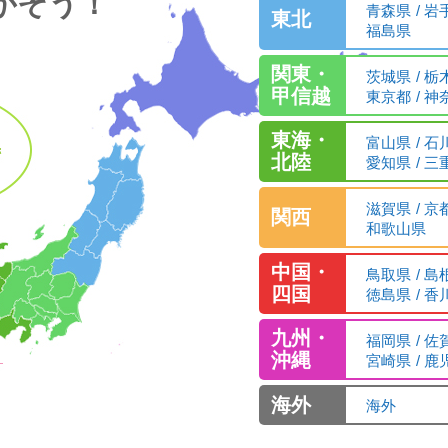
がそう！
青森県
岩
東北
福島県
関東・
茨城県
栃
甲信越
東京都
神
東海・
富山県
石
北陸
愛知県
三
滋賀県
京
関西
和歌山県
中国・
鳥取県
島
四国
徳島県
香
九州・
福岡県
佐
沖縄
宮崎県
鹿
海外
海外