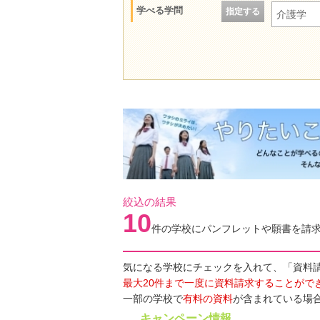
学べる学問
指定する
介護学
絞込の結果
10
件の学校にパンフレットや願書を請
気になる学校にチェックを入れて、「資料
最大20件まで一度に資料請求することがで
一部の学校で
有料の資料
が含まれている場
キャンペーン情報