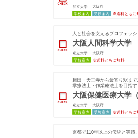
大阪府
私立大学
学校案内
受験案内
※送料ともに
人と社会を支えるプロフェッシ
大阪人間科学大学
大阪府
私立大学
学校案内
※送料ともに無料
梅田・天王寺から最寄り駅まで
学療法士・作業療法士を目指す
大阪保健医療大学
大阪府
私立大学
学校案内
受験案内
※送料ともに
京都で110年以上の伝統と実績