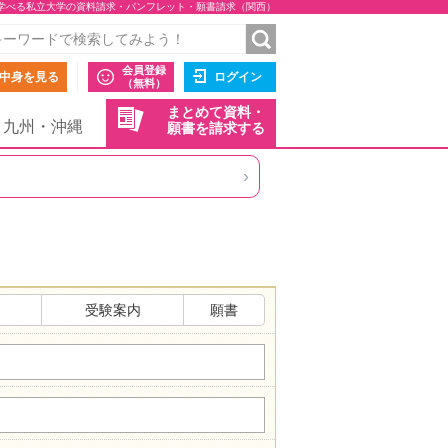
学べる私立大学の資料請求・パンフレット・願書請求（関西）
会員登録
中身を見る
ログイン
（無料）
まとめて資料・
九州・沖縄
願書を請求する
›
受験案内
願書