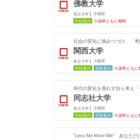
佛教大学
京都府
私立大学
学校案内
※送料ともに無料
社会の変化に挑みつづけ、「考
関西大学
大阪府
私立大学
学校案内
受験案内
※送料ともに
時代の変化を畏れず自ら考え「
同志社大学
京都府
私立大学
学校案内
受験案内
※送料ともに
"Less Me More We" 