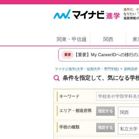
進学の、そ
なりたい「
進路情報ポ
関東・甲信越
関西
東
【重要】My CareerIDへの移行
重要
マイナビ進学(大学・短期大学・専門学校)
資料請求
条件を指定して、気になる学
キーワード
エリア・都道府県
指定する
関西
学校の種類
指定する
私立大学