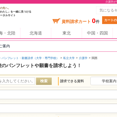
介護学が
の先へ。
わたし」を一緒に見つける
ータルサイト
0
カートの
資料請求カート
件
海・北陸
北海道
東北
中国・四国
のご案内
・パンフレット・願書請求（大学・専門学校）
私立大学
介護学
関西
校のパンフレットや願書を請求しよう！
学校案内
請求できる資料