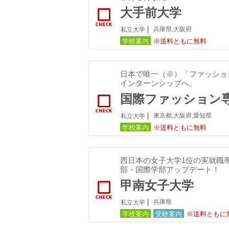
大手前大学
兵庫県,大阪府
私立大学
学校案内
※送料ともに無料
日本で唯一（※）「ファッショ
インターンシップへ。
国際ファッション
東京都,大阪府,愛知県
私立大学
学校案内
※送料ともに無料
西日本の女子大学1位の実就職率
部・国際学部アップデート！
甲南女子大学
兵庫県
私立大学
学校案内
受験案内
※送料ともに