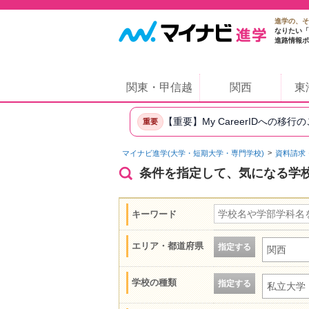
進学の、そ
なりたい「
進路情報ポ
関東・甲信越
関西
東
【重要】My CareerIDへの移行
重要
マイナビ進学(大学・短期大学・専門学校)
資料請求
条件を指定して、気になる学
キーワード
エリア・都道府県
指定する
関西
学校の種類
指定する
私立大学