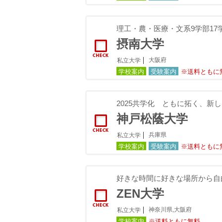
理工・農・医療・文系9学部17
摂南大学
大阪府
私立大学
学校案内
受験案内
※送料ともに
2025共学化 ともに拓く、
神戸松蔭大学
兵庫県
私立大学
学校案内
受験案内
※送料ともに
好きな時間に好きな場所から自
ZEN大学
神奈川県,大阪府
私立大学
学校案内
※送料ともに無料