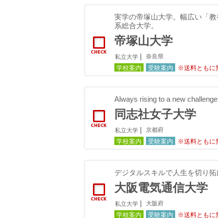
実学の帝塚山大学。幅広い「教
系総合大学。
帝塚山大学
奈良県
私立大学
学校案内
受験案内
※送料ともに
Always rising to a new 
同志社女子大学
京都府
私立大学
学校案内
受験案内
※送料ともに
デジタルスキルで人生を切り拓
大阪電気通信大学
大阪府
私立大学
学校案内
受験案内
※送料ともに