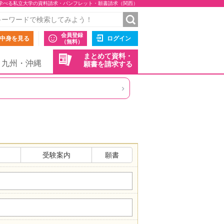
学べる私立大学の資料請求・パンフレット・願書請求（関西）
会員登録
中身を見る
ログイン
（無料）
まとめて資料・
九州・沖縄
願書を請求する
›
受験案内
願書