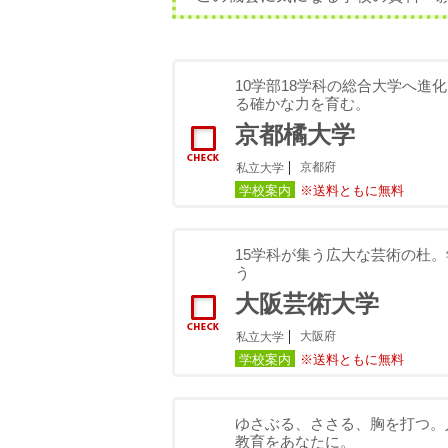
10学部18学科の総合大学へ進
る確かな力を育む。
京都橘大学
京都府
私立大学
学校案内
※送料ともに無料
15学科が集う広大な芸術の杜
う
大阪芸術大学
大阪府
私立大学
学校案内
※送料ともに無料
ゆさぶる、ささる、胸を打つ。
教育をあなたに。