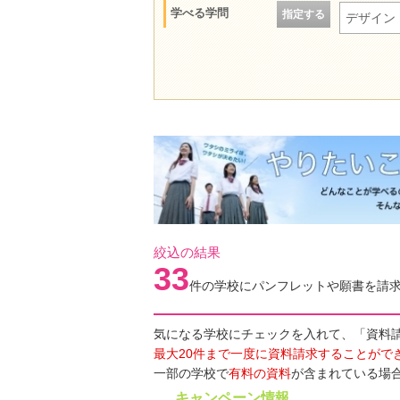
学べる学問
指定する
デザイン
絞込の結果
33
件の学校にパンフレットや願書を請
気になる学校にチェックを入れて、「資料
最大20件まで一度に資料請求することがで
一部の学校で
有料の資料
が含まれている場
キャンペーン情報