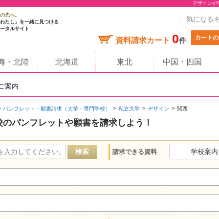
デザインが
の先へ。
わたし」を一緒に見つける
ータルサイト
0
カートの
資料請求カート
件
海・北陸
北海道
東北
中国・四国
のご案内
・パンフレット・願書請求（大学・専門学校）
私立大学
デザイン
関西
校のパンフレットや願書を請求しよう！
学校案内
請求できる資料