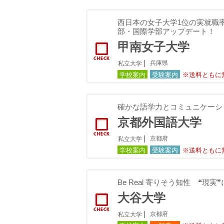
西日本の女子大学1位の実就職率
部・国際学部アップデート！
甲南女子大学
兵庫県
私立大学
学校案内
受験案内
※送料ともに
確かな語学力とコミュニケーシ
京都外国語大学
京都府
私立大学
学校案内
受験案内
※送料ともに
Be Real 寄りそう知性 ❝現
大谷大学
京都府
私立大学