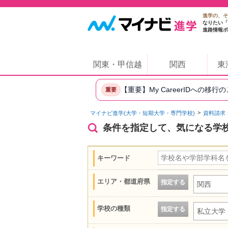
進学の、そ
なりたい「
進路情報ポ
関東・甲信越
関西
東
【重要】My CareerIDへの移行
重要
マイナビ進学(大学・短期大学・専門学校)
資料請求
条件を指定して、気になる学
キーワード
エリア・都道府県
指定する
関西
学校の種類
指定する
私立大学