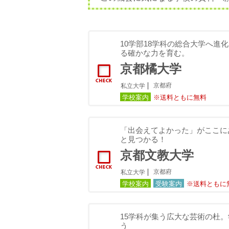
10学部18学科の総合大学へ進
る確かな力を育む。
京都橘大学
京都府
私立大学
学校案内
※送料ともに無料
「出会えてよかった」がここに
と見つかる！
京都文教大学
京都府
私立大学
学校案内
受験案内
※送料ともに
15学科が集う広大な芸術の杜
う