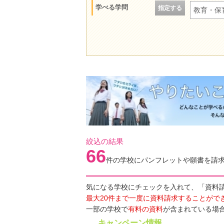
学べる学問
指定する
教育・保
絞込の結果
66
件の学校にパンフレットや願書を請
気になる学校にチェックを入れて、「資料
最大20件まで一度に資料請求することがで
一部の学校で
有料の資料
が含まれている場
キャンペーン情報