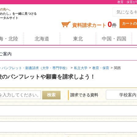
教育・保育が
の先へ。
わたし」を一緒に見つける
ータルサイト
0
カートの
資料請求カート
件
海・北陸
北海道
東北
中国・四国
のご案内
・パンフレット・願書請求（大学・専門学校）
私立大学
教育・保育
関西
校のパンフレットや願書を請求しよう！
学校案内
請求できる資料