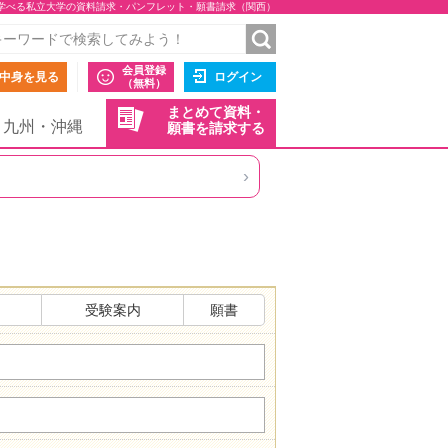
学べる私立大学の資料請求・パンフレット・願書請求（関西）
会員登録
中身を見る
ログイン
（無料）
まとめて資料・
九州・沖縄
願書を請求する
›
受験案内
願書