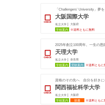
「Challengers' Univers
大阪国際大学
大阪府
私立大学
学校案内
※送料ともに無料
2025年創立100周年。一生の
天理大学
奈良県
私立大学
学校案内
受験案内
※送料ともに
資格のその先へ 自分を好きに
関西福祉科学大学
大阪府
私立大学
学校案内
願書
※送料ともに