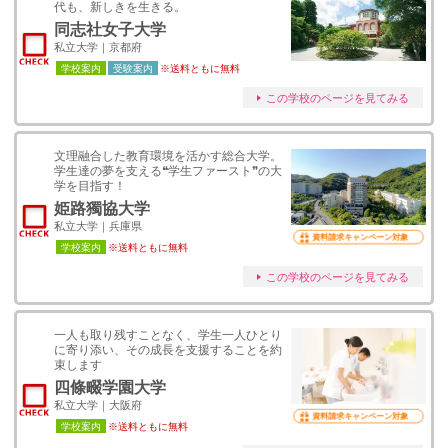
代も、新しきを生きる。
同志社女子大学
私立大学｜京都府
学校案内
受験案内
※送料ともに無料
この学校のページを見てみる
文理融合した教育環境を活かす総合大学。
学生達の夢を支える❝学生ファースト❞の大
学を目指す！
姫路獨協大学
私立大学｜兵庫県
資料請求キャンペーン対象
学校案内
※送料ともに無料
この学校のページを見てみる
一人も取り残すことなく、学生一人ひとり
に寄り添い、その成長を支援することを約
束します
四條畷学園大学
私立大学｜大阪府
資料請求キャンペーン対象
学校案内
※送料ともに無料