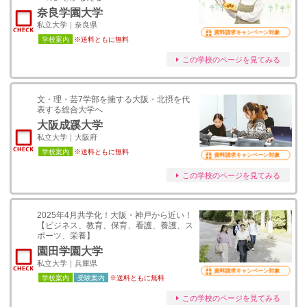
奈良学園大学
私立大学｜奈良県
資料請求キャンペーン対象
学校案内
※送料ともに無料
この学校のページを見てみる
文・理・芸7学部を擁する大阪・北摂を代
表する総合大学へ
大阪成蹊大学
私立大学｜大阪府
学校案内
※送料ともに無料
資料請求キャンペーン対象
この学校のページを見てみる
2025年4月共学化！大阪・神戸から近い！
【ビジネス、教育、保育、看護、養護、ス
ポーツ、栄養】
園田学園大学
私立大学｜兵庫県
資料請求キャンペーン対象
学校案内
受験案内
※送料ともに無料
この学校のページを見てみる