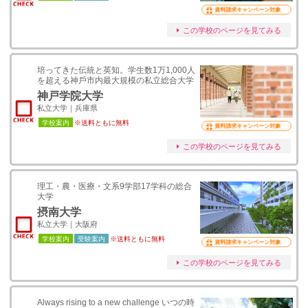
資料請求キャンペーン対象
この学校のページを見てみる
培ってきた伝統と英知。学⽣数1万1,000⼈
を超える神⼾市内最⼤規模の私立総合⼤学
神戸学院大学
私立大学｜兵庫県
学校案内
※送料ともに無料
資料請求キャンペーン対象
この学校のページを見てみる
理工・農・医療・文系9学部17学科の総合
大学
摂南大学
私立大学｜大阪府
学校案内
受験案内
※送料ともに無料
資料請求キャンペーン対象
この学校のページを見てみる
Always rising to a new challenge いつの時