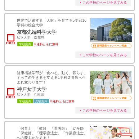
この学校のページを見てみる
世界で活躍する「人財」を育てる5学部10
学科の総合大学
京都先端科学大学
私立大学｜京都府
学校案内
※送料ともに無料
資料請求キャンペーン対象
この学校のページを見てみる
健康福祉学部が「⾷べる、動く、暮らす」
すべての⽣きるを⽀える1学科２専攻へ⽣
まれ変わります！
神戸女子大学
私立大学｜兵庫県
資料請求キャンペーン対象
学校案内
受験案内
※送料ともに無料
この学校のページを見てみる
「保育士」「教師」「看護師」「助産師」
「保健師」「理学療法士」「作業療法士」
への夢をかなえる！