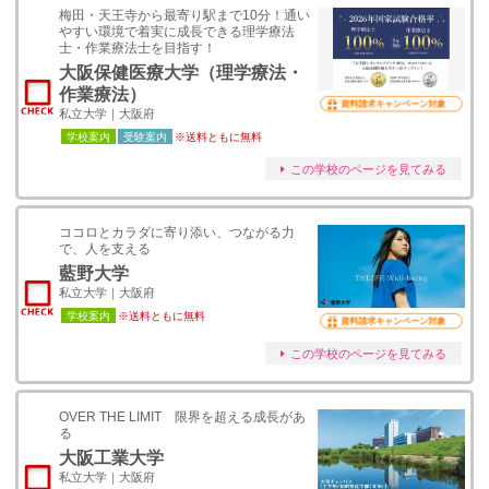
梅田・天王寺から最寄り駅まで10分！通い
やすい環境で着実に成長できる理学療法
士・作業療法士を目指す！
大阪保健医療大学（理学療法・
作業療法）
資料請求キャンペーン対象
私立大学｜大阪府
学校案内
受験案内
※送料ともに無料
この学校のページを見てみる
ココロとカラダに寄り添い、つながる力
で、人を支える
藍野大学
私立大学｜大阪府
学校案内
※送料ともに無料
資料請求キャンペーン対象
この学校のページを見てみる
OVER THE LIMIT 限界を超える成長があ
る
大阪工業大学
私立大学｜大阪府