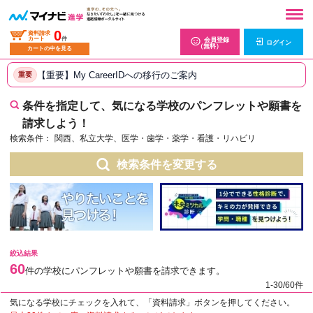
0
資料請求
カート
件
会員登録
ログイン
（無料）
カートの中を見る
【重要】My CareerIDへの移行のご案内
重要
条件を指定して、気になる学校のパンフレットや願書を
請求しよう！
検索条件：
関西、私立大学、医学・歯学・薬学・看護・リハビリ
検索条件を変更する
絞込結果
60
件の学校にパンフレットや願書を請求できます。
1-30/60件
気になる学校にチェックを入れて、「資料請求」ボタンを押してください。