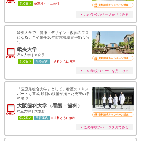
学校案内
※送料ともに無料
資料請求キャンペーン対象
この学校のページを見てみる
畿央大学で、健康・デザイン・教育のプロ
になる。全卒業生20年間就職決定率99.3％
*。
畿央大学
私立大学｜奈良県
資料請求キャンペーン対象
学校案内
受験案内
※送料ともに無料
この学校のページを見てみる
「医療系総合大学」として、看護のエキス
パートも養成 最新の設備が揃った充実の学
習環境
大阪歯科大学（看護・歯科）
私立大学｜大阪府
資料請求キャンペーン対象
学校案内
受験案内
※送料ともに無料
この学校のページを見てみる