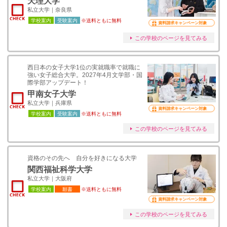
天理大学
私立大学｜奈良県
学校案内
受験案内
※送料ともに無料
資料請求キャンペーン対象
この学校のページを見てみる
西日本の女子大学1位の実就職率で就職に
強い女子総合大学。2027年4月文学部・国
際学部アップデート！
甲南女子大学
私立大学｜兵庫県
資料請求キャンペーン対象
学校案内
受験案内
※送料ともに無料
この学校のページを見てみる
資格のその先へ 自分を好きになる大学
関西福祉科学大学
私立大学｜大阪府
学校案内
願書
※送料ともに無料
資料請求キャンペーン対象
この学校のページを見てみる