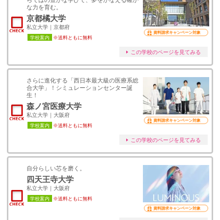
らではの豊かな学びで、夢をかなえる確か
な力を育む。
京都橘大学
私立大学｜京都府
資料請求キャンペーン対象
学校案内
※送料ともに無料
この学校のページを見てみる
さらに進化する「西日本最大級の医療系総
合大学」！シミュレーションセンター誕
生！
森ノ宮医療大学
私立大学｜大阪府
資料請求キャンペーン対象
学校案内
※送料ともに無料
この学校のページを見てみる
自分らしい芯を磨く。
四天王寺大学
私立大学｜大阪府
学校案内
※送料ともに無料
資料請求キャンペーン対象