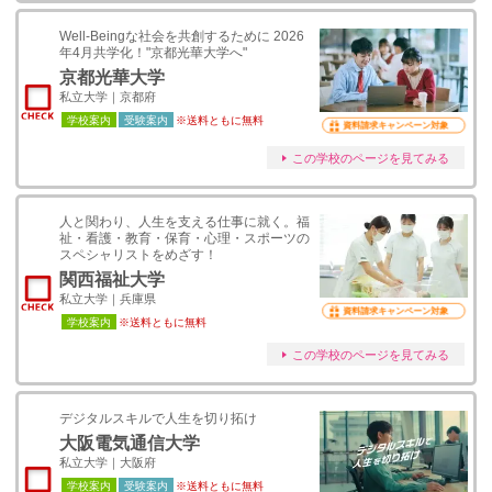
Well-Beingな社会を共創するために 2026
年4月共学化！"京都光華大学へ"
京都光華大学
私立大学｜京都府
学校案内
受験案内
※送料ともに無料
資料請求キャンペーン対象
この学校のページを見てみる
人と関わり、人生を支える仕事に就く。福
祉・看護・教育・保育・心理・スポーツの
スペシャリストをめざす！
関西福祉大学
私立大学｜兵庫県
資料請求キャンペーン対象
学校案内
※送料ともに無料
この学校のページを見てみる
デジタルスキルで人生を切り拓け
大阪電気通信大学
私立大学｜大阪府
学校案内
受験案内
※送料ともに無料