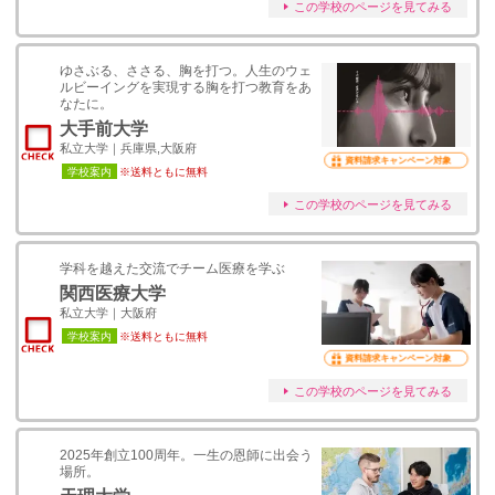
この学校のページを見てみる
ゆさぶる、ささる、胸を打つ。人生のウェ
ルビーイングを実現する胸を打つ教育をあ
なたに。
大手前大学
私立大学｜兵庫県,大阪府
資料請求キャンペーン対象
学校案内
※送料ともに無料
この学校のページを見てみる
学科を越えた交流でチーム医療を学ぶ
関西医療大学
私立大学｜大阪府
学校案内
※送料ともに無料
資料請求キャンペーン対象
この学校のページを見てみる
2025年創立100周年。一生の恩師に出会う
場所。