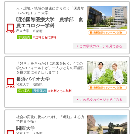
人・環境・地域の健康に寄り添う「医農地
（いのち）」の大学
明治国際医療大学 農学部 食
農エコロジー学科
私立大学｜京都府
資料請求キャンペーン対象
学校案内
※送料ともに無料
この学校のページを見てみる
「好き」をきっかけに未来を拓く。4つの
学びのフィールドが、一人ひとりの可能性
を最大限に引き出します！
長浜バイオ大学
私立大学｜滋賀県
資料請求キャンペーン対象
学校案内
受験案内
※送料ともに無料
この学校のページを見てみる
社会の変化に挑みつづけ、「考動」する力
で世界を拓く
関西大学
私立大学｜大阪府