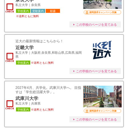
私立大学｜奈良県
学校案内
受験案内
願書
資料請求キャンペーン対象
※送料ともに無料
この学校のページを見てみる
近大の最新情報はこちらから！
近畿大学
私立大学｜大阪府,奈良県,和歌山県,広島県,福岡
県
学校案内
※送料ともに無料
この学校のページを見てみる
2027年4月、共学化。武庫川大学へ。 目指
すは「学生総活躍大学」。
武庫川大学
私立大学｜兵庫県
学校案内
※送料ともに無料
資料請求キャンペーン対象
この学校のページを見てみる