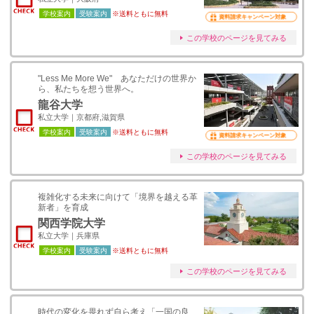
学校案内
受験案内
※送料ともに無料
資料請求キャンペーン対象
この学校のページを見てみる
"Less Me More We" あなただけの世界か
ら、私たちを想う世界へ。
龍谷大学
私立大学｜京都府,滋賀県
学校案内
受験案内
※送料ともに無料
資料請求キャンペーン対象
この学校のページを見てみる
複雑化する未来に向けて「境界を越える革
新者」を育成
関西学院大学
私立大学｜兵庫県
学校案内
受験案内
※送料ともに無料
この学校のページを見てみる
時代の変化を畏れず自ら考え「一国の良