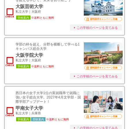
を超える学びで、未来を切り拓こう
大阪芸術大学
私立大学｜大阪府
学校案内
※送料ともに無料
資料請求キャンペーン対象
この学校のページを見てみる
学部の枠を超え、分野を横断して学べる1
キャンパス総合大学
大阪学院大学
私立大学｜大阪府
学校案内
※送料ともに無料
資料請求キャンペーン対象
この学校のページを見てみる
西日本の女子大学1位の実就職率で就職に
強い女子総合大学。2027年4月文学部・国
際学部アップデート！
甲南女子大学
私立大学｜兵庫県
資料請求キャンペーン対象
学校案内
受験案内
※送料ともに無料
この学校のページを見てみる