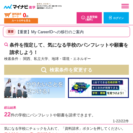
0
資料請求
カート
件
会員登録
ログイン
（無料）
カートの中を見る
【重要】My CareerIDへの移行のご案内
重要
条件を指定して、気になる学校のパンフレットや願書を
請求しよう！
検索条件：
関西、私立大学、地球・環境・エネルギー
検索条件を変更する
絞込結果
22
件の学校にパンフレットや願書を請求できます。
1-22/22件
気になる学校にチェックを入れて、「資料請求」ボタンを押してください。