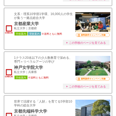
文系・理系10学部1学環、16,000人の学生
が集う一拠点総合大学
京都産業大学
私立大学｜京都府
学校案内
受験案内
※送料ともに無料
資料請求キャンペーン対象
この学校のページを見てみる
1クラス20名以下の少人数教育で深める、
専門＋リベラルアーツの学び
神戸女学院大学
私立大学｜兵庫県
学校案内
※送料ともに無料
資料請求キャンペーン対象
この学校のページを見てみる
世界で活躍する「人財」を育てる5学部10
学科の総合大学
京都先端科学大学
私立大学｜京都府