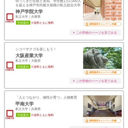
培ってきた伝統と英知。学⽣数1万1,000⼈
を超える神⼾市内最⼤規模の私立総合⼤学
神戸学院大学
私立大学｜兵庫県
学校案内
※送料ともに無料
資料請求キャンペーン対象
この学校のページを見てみる
シコーサクゴを楽しもう！
大阪産業大学
私立大学｜大阪府
学校案内
※送料ともに無料
資料請求キャンペーン対象
この学校のページを見てみる
「人とつながり、個性が育つ」人物教育
甲南大学
私立大学｜兵庫県
学校案内
※送料ともに無料
資料請求キャンペーン対象