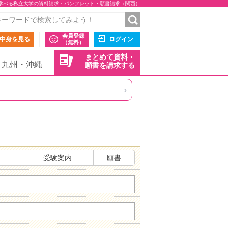
学べる私立大学の資料請求・パンフレット・願書請求（関西）
会員登録
中身を見る
ログイン
（無料）
まとめて資料・
九州・沖縄
願書を請求する
›
受験案内
願書