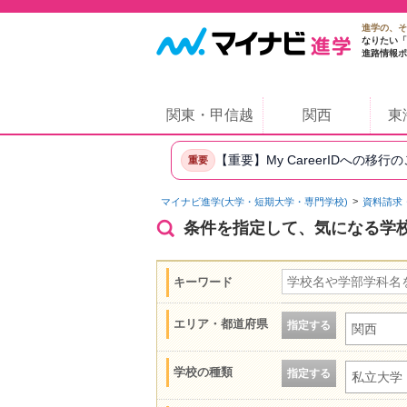
進学の、そ
なりたい「
進路情報ポ
関東・甲信越
関西
東
【重要】My CareerIDへの移行
重要
マイナビ進学(大学・短期大学・専門学校)
資料請求
条件を指定して、気になる学
キーワード
エリア・都道府県
指定する
関西
学校の種類
指定する
私立大学