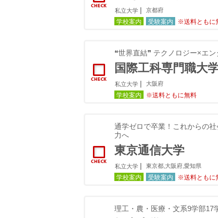
京都府
私立大学
学校案内
受験案内
※送料ともに
❝世界直結❞ テクノロジー×エ
国際工科専門職大学
大阪府
私立大学
学校案内
※送料ともに無料
通学ゼロで卒業！これからの社
力へ
東京通信大学
東京都,大阪府,愛知県
私立大学
学校案内
受験案内
※送料ともに
理工・農・医療・文系9学部17