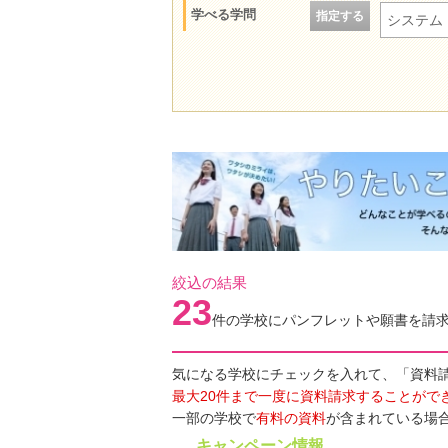
学べる学問
指定する
システム
絞込の結果
23
件の学校にパンフレットや願書を請
気になる学校にチェックを入れて、「資料
最大20件まで一度に資料請求することがで
一部の学校で
有料の資料
が含まれている場
キャンペーン情報