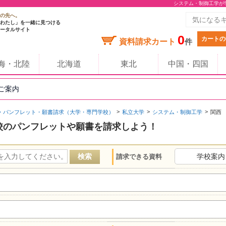
システム・制御工学が
の先へ。
わたし」を一緒に見つける
ータルサイト
0
カートの
資料請求カート
件
海・北陸
北海道
東北
中国・四国
のご案内
・パンフレット・願書請求（大学・専門学校）
私立大学
システム・制御工学
関西
校のパンフレットや願書を請求しよう！
学校案内
請求できる資料