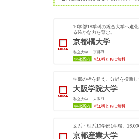
10学部18学科の総合大学へ進
る確かな力を育む。
京都橘大学
京都府
私立大学
学校案内
※送料ともに無料
学部の枠を超え、分野を横断し
大阪学院大学
大阪府
私立大学
学校案内
※送料ともに無料
文系・理系10学部1学環、16,
京都産業大学