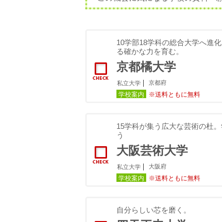
10学部18学科の総合大学へ進
る確かな力を育む。
京都橘大学
京都府
私立大学
学校案内
※送料ともに無料
15学科が集う広大な芸術の杜
う
大阪芸術大学
大阪府
私立大学
学校案内
※送料ともに無料
自分らしい芯を磨く。