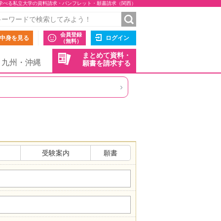
学べる私立大学の資料請求・パンフレット・願書請求（関西）
会員登録
中身を見る
ログイン
（無料）
まとめて資料・
九州・沖縄
願書を請求する
›
受験案内
願書