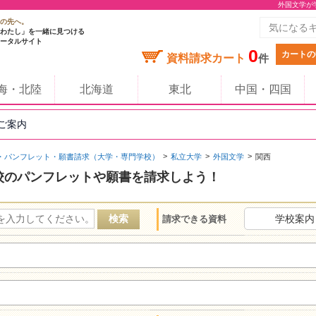
外国文学が
の先へ。
わたし」を一緒に見つける
ータルサイト
0
カートの
資料請求カート
件
海・北陸
北海道
東北
中国・四国
のご案内
・パンフレット・願書請求（大学・専門学校）
私立大学
外国文学
関西
校のパンフレットや願書を請求しよう！
学校案内
請求できる資料