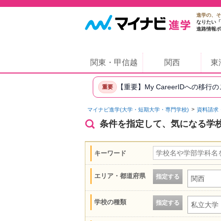
進学の、そ
なりたい「
進路情報ポ
関東・甲信越
関西
東
【重要】My CareerIDへの移行
重要
マイナビ進学(大学・短期大学・専門学校)
資料請求
条件を指定して、気になる学
キーワード
エリア・都道府県
指定する
関西
学校の種類
指定する
私立大学