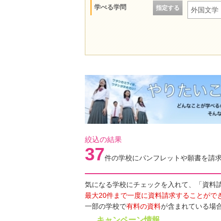
学べる学問
指定する
外国文学
絞込の結果
37
件の学校にパンフレットや願書を請
気になる学校にチェックを入れて、「資料
最大20件まで一度に資料請求することがで
一部の学校で
有料の資料
が含まれている場
キャンペーン情報