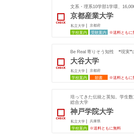
文系・理系10学部1学環、16,
京都産業大学
京都府
私立大学
学校案内
受験案内
※送料ともに
Be Real 寄りそう知性 ❝現
大谷大学
京都府
私立大学
学校案内
願書
※送料ともに
培ってきた伝統と英知。学⽣数1
総合⼤学
神戸学院大学
兵庫県
私立大学
学校案内
※送料ともに無料