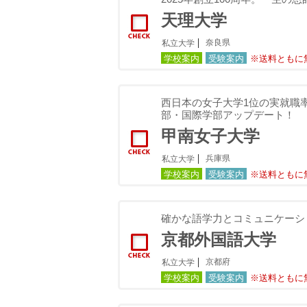
天理大学
奈良県
私立大学
学校案内
受験案内
※送料ともに
西日本の女子大学1位の実就職率
部・国際学部アップデート！
甲南女子大学
兵庫県
私立大学
学校案内
受験案内
※送料ともに
確かな語学力とコミュニケーシ
京都外国語大学
京都府
私立大学
学校案内
受験案内
※送料ともに