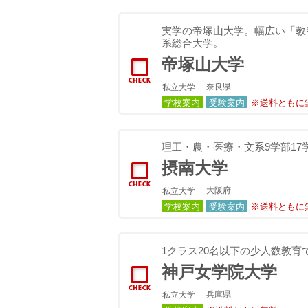
実学の帝塚山大学。幅広い「教
系総合大学。
帝塚山大学
奈良県
私立大学
学校案内
受験案内
※送料ともに
理工・農・医療・文系9学部17
摂南大学
大阪府
私立大学
学校案内
受験案内
※送料ともに
1クラス20名以下の少人数教
神戸女学院大学
兵庫県
私立大学