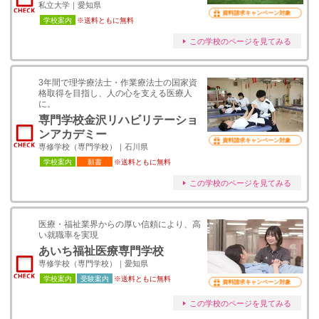
私立大学｜愛知県
資料請求キャンペーン対象
学校案内
※送料ともに無料
この学校のページを見てみる
3年間で理学療法⼠・作業療法⼠の国家資
格取得を⽬指し、⼈の⼼を⽀える医療⼈
に。
専門学校金沢リハビリテーショ
ンアカデミー
資料請求キャンペーン対象
専修学校（専門学校）｜石川県
学校案内
願書
※送料ともに無料
この学校のページを見てみる
医療・福祉業界からの厚い信頼により、高
い就職率を実現
あいち福祉医療専門学校
専修学校（専門学校）｜愛知県
学校案内
受験案内
※送料ともに無料
資料請求キャンペーン対象
この学校のページを見てみる