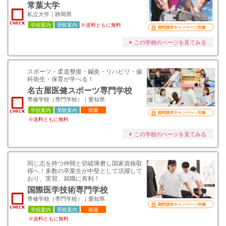
常葉大学
私立大学｜静岡県
学校案内
受験案内
※送料ともに無料
資料請求キャンペーン対象
この学校のページを見てみる
スポーツ・柔道整復・鍼灸・リハビリ・歯
科衛生・保育が学べる！
名古屋医健スポーツ専門学校
専修学校（専門学校）｜愛知県
学校案内
受験案内
願書
資料請求キャンペーン対象
※送料ともに無料
この学校のページを見てみる
同じ志を持つ仲間と切磋琢磨し国家資格取
得へ！多数の卒業生が中堅として活躍して
おり、実習、就職に有利！
国際医学技術専門学校
専修学校（専門学校）｜愛知県
資料請求キャンペーン対象
学校案内
受験案内
願書
※送料ともに無料