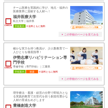
チーム医療を実践的に学び、地元・福井の
医療業界に貢献する人材へ！
福井医療大学
私立大学｜福井県
学校案内
※送料ともに無料
資料請求キャンペーン対象
この学校のページを見てみる
確かな実力を持つ教員が、少人数教育で一
人ひとりを徹底指導！
伊勢志摩リハビリテーション専
門学校
専修学校（専門学校）｜三重県
資料請求キャンペーン対象
学校案内
願書
※送料ともに無料
この学校のページを見てみる
理学療法・看護・経営の分野で即戦力とな
る実践的教育で次世代を担う創造性豊かな
人材の育成をめざします
豊橋創造大学