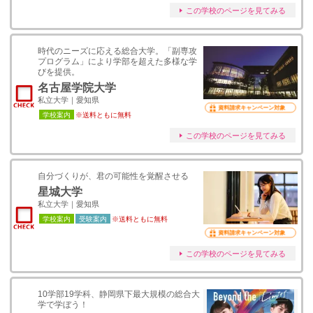
この学校のページを見てみる
時代のニーズに応える総合大学。「副専攻
プログラム」により学部を超えた多様な学
びを提供。
名古屋学院大学
私立大学｜愛知県
資料請求キャンペーン対象
学校案内
※送料ともに無料
この学校のページを見てみる
自分づくりが、君の可能性を覚醒させる
星城大学
私立大学｜愛知県
学校案内
受験案内
※送料ともに無料
資料請求キャンペーン対象
この学校のページを見てみる
10学部19学科、静岡県下最大規模の総合大
学で学ぼう！