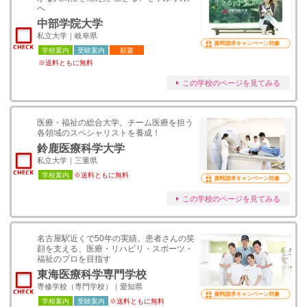
へ
中部学院大学
私立大学｜岐阜県
資料請求キャンペーン対象
学校案内
受験案内
願書
※送料ともに無料
この学校のページを見てみる
医療・福祉の総合大学。チーム医療を担う
各領域のスペシャリストを養成！
鈴鹿医療科学大学
私立大学｜三重県
学校案内
※送料ともに無料
資料請求キャンペーン対象
この学校のページを見てみる
名古屋駅近くで50年の実績。患者さんの笑
顔を支える、医療・リハビリ・スポーツ・
福祉のプロを目指す
東海医療科学専門学校
専修学校（専門学校）｜愛知県
資料請求キャンペーン対象
学校案内
受験案内
※送料ともに無料