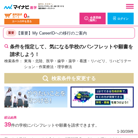
0
資料請求
カート
件
会員登録
ログイン
（無料）
カートの中を見る
【重要】My CareerIDへの移行のご案内
重要
条件を指定して、気になる学校のパンフレットや願書を
請求しよう！
検索条件：
東海・北陸、医学・歯学・薬学・看護・リハビリ、リハビリテー
ション・作業療法・理学療法
検索条件を変更する
絞込結果
39
件の学校にパンフレットや願書を請求できます。
1-30/39件