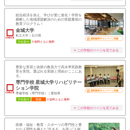
総合経済を加え、学びが更に進化！学部を
横断した地域課題解決のための実践重視の
教育プログラム！
金城大学
私立大学｜石川県
資料請求キャンペーン対象
学校案内
※送料ともに無料
この学校のページを見てみる
豊富な実習と抜群の教員力で高水準実践教
育を実現。選ばれる実績と理由がここにあ
る。
専門学校 星城大学リハビリテー
ション学院
資料請求キャンペーン対象
専修学校（専門学校）｜愛知県
学校案内
願書
※送料ともに無料
この学校のページを見てみる
医療・福祉・教育・スポーツの専門性と豊
かな人間性を備えた”生きる、を学ぶ”人材