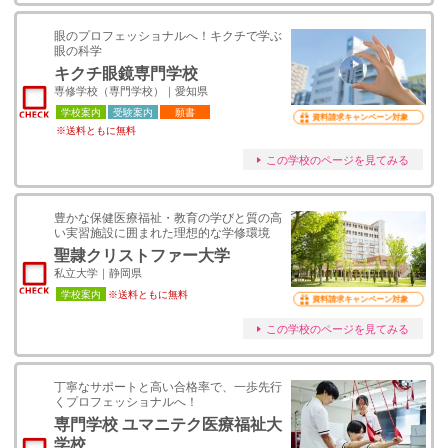
眼のプロフェッショナルへ！キクチで学ぶ
眼の科学
キクチ眼鏡専門学校
専修学校（専門学校）｜愛知県
学校案内
受験案内
願書
資料請求キャンペーン対象
※送料ともに無料
この学校のページを見てみる
豊かな保健医療福祉・教育の学びと質の高
い実習施設に囲まれた理想的な学修環境
聖隷クリストファー大学
私立大学｜静岡県
学校案内
※送料ともに無料
資料請求キャンペーン対象
この学校のページを見てみる
丁寧なサポートと高い合格率で、一歩先行
くプロフェッショナルへ！
専門学校 ユマニテク医療福祉大
学校