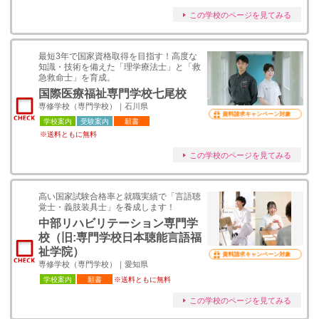
この学校のページを見てみる
最短3年で国家資格取得を目指す！高度な
知識・技術を備えた「理学療法士」と「救
急救命士」を育成。
国際医療福祉専門学校七尾校
専修学校（専門学校）｜石川県
資料請求キャンペーン対象
学校案内
受験案内
願書
※送料ともに無料
この学校のページを見てみる
高い国家試験合格率と就職実績で「言語聴
覚士・義肢装具士」を養成します！
中部リハビリテーション専門学
校（旧:専門学校日本聴能言語福
祉学院）
資料請求キャンペーン対象
専修学校（専門学校）｜愛知県
学校案内
願書
※送料ともに無料
この学校のページを見てみる