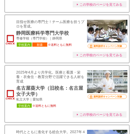
この学校のページを見てみる
目指せ医療の専門士！チーム医療を担うプ
ロを育成。
静岡医療科学専門大学校
専修学校（専門学校）｜静岡県
学校案内
願書
※送料ともに無料
資料請求キャンペーン対象
この学校のページを見てみる
2025年4月より共学化。医療と看護・栄
養・衣食住・教育分野で活躍できる人材を
育成
名古屋葵大学（旧校名：名古屋
女子大学）
資料請求キャンペーン対象
私立大学｜愛知県
学校案内
※送料ともに無料
この学校のページを見てみる
時代とともに進化する総合大学。2027年４