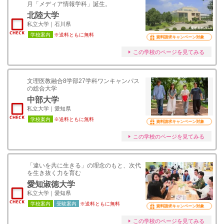
月「メディア情報学科」誕生。
北陸大学
私立大学｜石川県
学校案内
※送料ともに無料
資料請求キャンペーン対象
この学校のページを見てみる
文理医教融合8学部27学科ワンキャンパス
の総合大学
中部大学
私立大学｜愛知県
学校案内
※送料ともに無料
資料請求キャンペーン対象
この学校のページを見てみる
「違いを共に生きる」の理念のもと、次代
を生き抜く力を育む
愛知淑徳大学
私立大学｜愛知県
学校案内
受験案内
※送料ともに無料
資料請求キャンペーン対象
この学校のページを見てみる