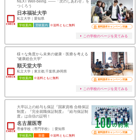
NEXT Well-being. ――「次のしあわせ」を
つくろう
日本福祉大学
私立大学｜愛知県
学校案内
受験案内
※送料ともに無料
資料請求キャンペーン対象
この学校のページを見てみる
様々な角度から未来の健康・医療を考える
“健康総合大学”
順天堂大学
私立大学｜東京都,千葉県,静岡県
学校案内
※送料ともに無料
資料請求キャンペーン対象
この学校のページを見てみる
大卒以上の給与も保証『国家資格 合格保証
制度』『完全就職保証制度』『給与保証制
度』は自信の証明！
名古屋医専
専修学校（専門学校）｜愛知県
資料請求キャンペーン対象
学校案内
願書
※送料ともに無料