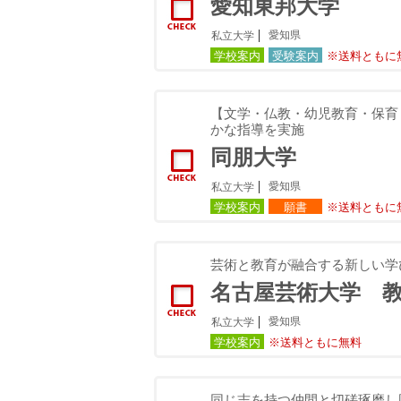
愛知東邦大学
愛知県
私立大学
学校案内
受験案内
※送料ともに
【文学・仏教・幼児教育・保育
かな指導を実施
同朋大学
愛知県
私立大学
学校案内
願書
※送料ともに
芸術と教育が融合する新しい学
名古屋芸術大学 
愛知県
私立大学
学校案内
※送料ともに無料
同じ志を持つ仲間と切磋琢磨し