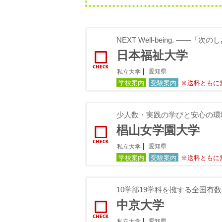
NEXT Well-being. ――
日本福祉大学
愛知県
私立大学
学校案内
受験案内
※送料ともに
少人数・実践の学びと安心の環
椙山女学園大学
愛知県
私立大学
学校案内
受験案内
※送料ともに
10学部19学科を擁する全国有
中京大学
愛知県
私立大学