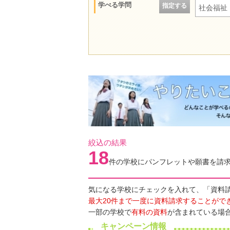
学べる学問
指定する
社会福祉
絞込の結果
18
件の学校にパンフレットや願書を請
気になる学校にチェックを入れて、「資料
最大20件まで一度に資料請求することがで
一部の学校で
有料の資料
が含まれている場
キャンペーン情報