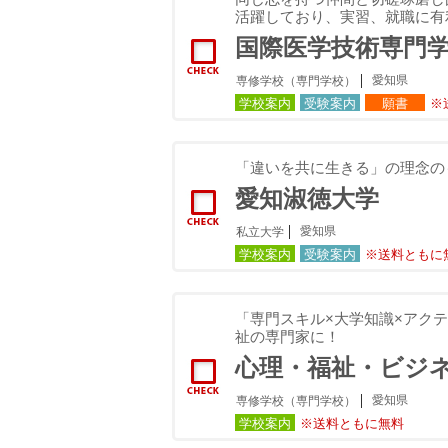
活躍しており、実習、就職に有
国際医学技術専門
愛知県
専修学校（専門学校）
学校案内
受験案内
願書
※
「違いを共に生きる」の理念の
愛知淑徳大学
愛知県
私立大学
学校案内
受験案内
※送料ともに
「専門スキル×大学知識×アク
祉の専門家に！
心理・福祉・ビジ
愛知県
専修学校（専門学校）
学校案内
※送料ともに無料