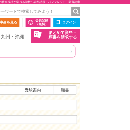
の社会福祉が学べる学校へ資料請求・パンフレット・願書請求
会員登録
中身を見る
ログイン
（無料）
まとめて資料・
九州・沖縄
願書を請求する
›
受験案内
願書