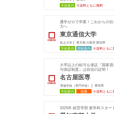
学校案内
※送料ともに無料
通学ゼロで卒業！これからの社
力へ
東京通信大学
東京都,大阪府,愛知県
私立大学
学校案内
受験案内
※送料ともに
大卒以上の給与も保証『国家資
与保証制度』は自信の証明！
名古屋医専
愛知県
専修学校（専門学校）
学校案内
願書
※送料ともに
2025年 経営学部 新学科スタ