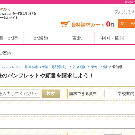
愛知県
の先へ。
わたし」を一緒に見つける
ータルサイト
0
カートの
資料請求カート
件
海・北陸
北海道
東北
中国・四国
のご案内
・パンフレット・願書請求（大学・専門学校）
社会福祉
東海・北陸
愛知県
校のパンフレットや願書を請求しよう！
学校案内
請求できる資料