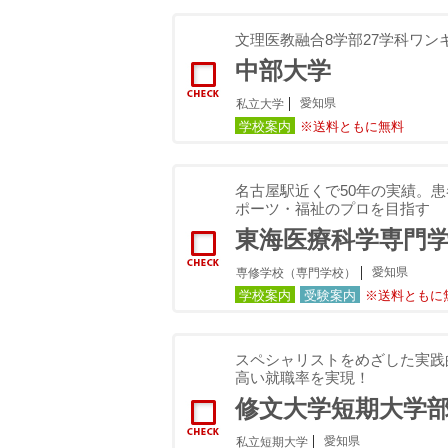
文理医教融合8学部27学科ワン
中部大学
愛知県
私立大学
学校案内
※送料ともに無料
名古屋駅近くで50年の実績。
ポーツ・福祉のプロを目指す
東海医療科学専門
愛知県
専修学校（専門学校）
学校案内
受験案内
※送料ともに
スペシャリストをめざした実践
高い就職率を実現！
修文大学短期大学
愛知県
私立短期大学