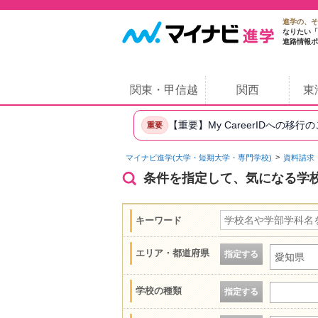
進学の、そ
なりたい「
進路情報ポ
関東・甲信越
関西
東
【重要】My CareerIDへの移行
重要
マイナビ進学(大学・短期大学・専門学校)
資料請求
条件を指定して、気になる学
キーワード
エリア・都道府県
指定する
愛知県
学校の種類
指定する