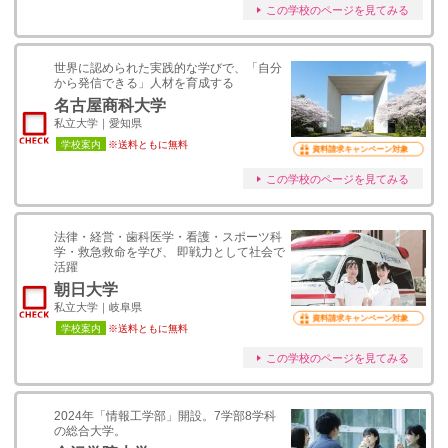
この学校のページを見てみる
世界に認められた実践的な学びで、「自分
から発信できる」人材を育成する
名古屋商科大学
私立大学｜愛知県
学校案内
※送料ともに無料
資料請求キャンペーン対象
この学校のページを見てみる
法律・経営・歯科医学・看護・スポーツ科
学・救急救命を学び、 即戦力として社会で
活躍
朝日大学
私立大学｜岐阜県
資料請求キャンペーン対象
学校案内
※送料ともに無料
この学校のページを見てみる
2024年「情報工学部」開設。7学部8学科
の総合大学。