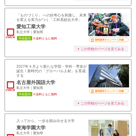
「ものづくり」 への好奇心を刺激し、未来
を変える実力がつく「工科系総合大学」
愛知工業大学
私立大学｜愛知県
学校案内
※送料ともに無料
資料請求キャンペーン対象
この学校のページを見てみる
2027年４月より新たな学部・学科・専攻が
誕生！新時代の「グローバル人材」を育成
する
名古屋外国語大学
私立大学｜愛知県
資料請求キャンペーン対象
学校案内
※送料ともに無料
この学校のページを見てみる
入ってから、一歩を踏み出せる大学
東海学園大学
私立大学｜愛知県