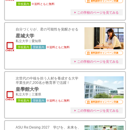
資料請求キャンペーン対象
学校案内
※送料ともに無料
この学校のページを見てみる
自分づくりが、君の可能性を覚醒させる
星城大学
私立大学｜愛知県
学校案内
受験案内
※送料ともに無料
資料請求キャンペーン対象
この学校のページを見てみる
次世代の中核を担う人材を養成する大学
卒業生約7,200名が教育界で活躍！
皇學館大学
私立大学｜三重県
学校案内
受験案内
※送料ともに無料
資料請求キャンペーン対象
この学校のページを見てみる
ASU Re:Desing 2027 学びを、未来を、