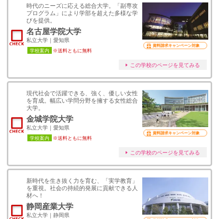
時代のニーズに応える総合大学。「副専攻
プログラム」により学部を超えた多様な学
びを提供。
名古屋学院大学
私立大学｜愛知県
資料請求キャンペーン対象
学校案内
※送料ともに無料
この学校のページを見てみる
現代社会で活躍できる、強く、優しい女性
を育成。幅広い学問分野を擁する女性総合
大学。
金城学院大学
私立大学｜愛知県
資料請求キャンペーン対象
学校案内
※送料ともに無料
この学校のページを見てみる
新時代を生き抜く力を育む、「実学教育」
を重視。社会の持続的発展に貢献できる人
材へ！
静岡産業大学
私立大学｜静岡県