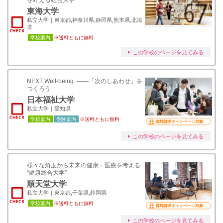
を叶える総合大学
東海大学
私立大学｜東京都,神奈川県,静岡県,熊本県,北海
道
学校案内
※送料ともに無料
この学校のページを見てみる
NEXT Well-being. ――「次のしあわせ」を
つくろう
日本福祉大学
私立大学｜愛知県
学校案内
受験案内
※送料ともに無料
資料請求キャンペーン対象
この学校のページを見てみる
様々な角度から未来の健康・医療を考える
“健康総合大学”
順天堂大学
私立大学｜東京都,千葉県,静岡県
学校案内
※送料ともに無料
資料請求キャンペーン対象
この学校のページを見てみる