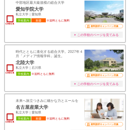
中部地区最大級規模の総合大学
愛知学院大学
私立大学｜愛知県
学校案内
願書
※送料ともに無料
資料請求キャンペーン対象
この学校のページを見てみる
時代とともに進化する総合大学。2027年４
月「メディア情報学科」誕生。
北陸大学
私立大学｜石川県
学校案内
※送料ともに無料
資料請求キャンペーン対象
この学校のページを見てみる
未来へ旅立つきみに確かな力とエールを
名古屋産業大学
私立大学｜愛知県
学校案内
願書
※送料ともに無料
資料請求キャンペーン対象