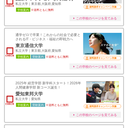
私立大学｜東京都,大阪府,愛知県
資料請求キャンペーン対象
学校案内
※送料ともに無料
この学校のページを見てみる
通学ゼロで卒業！これからの社会で必要と
されるIT・ビジネス・福祉の即戦力へ
東京通信大学
私立大学｜東京都,大阪府,愛知県
学校案内
受験案内
※送料ともに無料
資料請求キャンペーン対象
この学校のページを見てみる
2025年 経営学部 新学科スタート！2026年
人間健康学部 新コース誕生！
愛知東邦大学
私立大学｜愛知県
学校案内
受験案内
※送料ともに無料
資料請求キャンペーン対象
この学校のページを見てみる