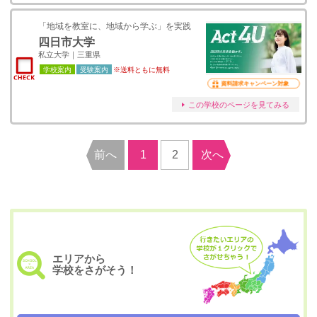
「地域を教室に、地域から学ぶ」を実践
四日市大学
私立大学｜三重県
学校案内
受験案内
※送料ともに無料
資料請求キャンペーン対象
この学校のページを見てみる
前へ
1
2
次へ
エリアから
学校をさがそう！