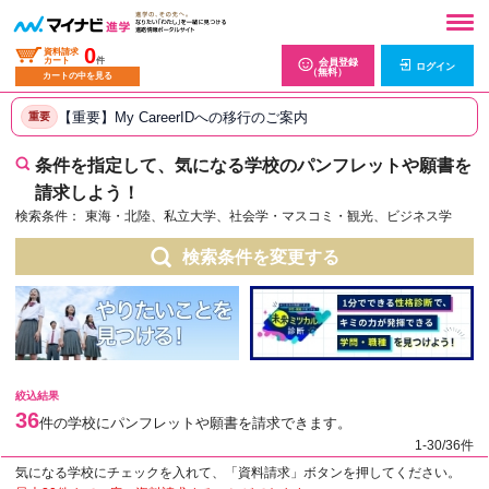
0
資料請求
カート
件
会員登録
ログイン
（無料）
カートの中を見る
【重要】My CareerIDへの移行のご案内
重要
条件を指定して、気になる学校のパンフレットや願書を
請求しよう！
検索条件：
東海・北陸、私立大学、社会学・マスコミ・観光、ビジネス学
検索条件を変更する
絞込結果
36
件の学校にパンフレットや願書を請求できます。
1-30/36件
気になる学校にチェックを入れて、「資料請求」ボタンを押してください。