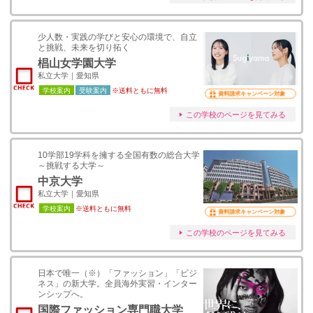
少人数・実践の学びと安心の環境で、自立
と挑戦、未来を切り拓く
椙山女学園大学
私立大学｜愛知県
学校案内
受験案内
※送料ともに無料
資料請求キャンペーン対象
この学校のページを見てみる
10学部19学科を擁する全国有数の総合大学
～挑戦する大学～
中京大学
私立大学｜愛知県
学校案内
※送料ともに無料
資料請求キャンペーン対象
この学校のページを見てみる
日本で唯一（※）「ファッション」「ビジ
ネス」の新大学。全員海外実習・インター
ンシップへ。
国際ファッション専門職大学