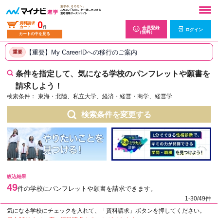
0
資料請求
カート
件
会員登録
ログイン
（無料）
カートの中を見る
【重要】My CareerIDへの移行のご案内
重要
条件を指定して、気になる学校のパンフレットや願書を
請求しよう！
検索条件：
東海・北陸、私立大学、経済・経営・商学、経営学
検索条件を変更する
絞込結果
49
件の学校にパンフレットや願書を請求できます。
1-30/49件
気になる学校にチェックを入れて、「資料請求」ボタンを押してください。