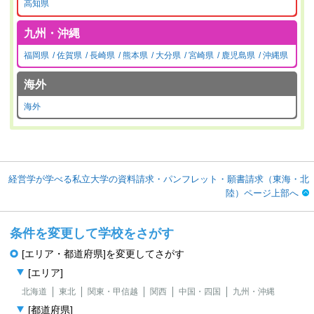
高知県
九州・沖縄
福岡県
佐賀県
長崎県
熊本県
大分県
宮崎県
鹿児島県
沖縄県
海外
海外
経営学が学べる私立大学の資料請求・パンフレット・願書請求（東海・北
陸）ページ上部へ
条件を変更して学校をさがす
[エリア・都道府県]を変更してさがす
[エリア]
北海道
東北
関東・甲信越
関西
中国・四国
九州・沖縄
[都道府県]