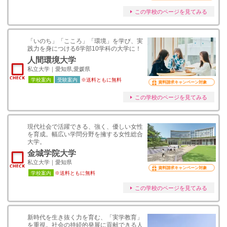
この学校のページを見てみる
「いのち」「こころ」「環境」を学び、実
践力を身につける6学部10学科の大学に！
人間環境大学
私立大学｜愛知県,愛媛県
学校案内
受験案内
※送料ともに無料
資料請求キャンペーン対象
この学校のページを見てみる
現代社会で活躍できる、強く、優しい女性
を育成。幅広い学問分野を擁する女性総合
大学。
金城学院大学
私立大学｜愛知県
資料請求キャンペーン対象
学校案内
※送料ともに無料
この学校のページを見てみる
新時代を生き抜く力を育む、「実学教育」
を重視。社会の持続的発展に貢献できる人