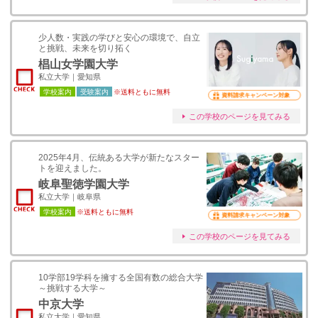
少人数・実践の学びと安心の環境で、自立
と挑戦、未来を切り拓く
椙山女学園大学
私立大学｜愛知県
学校案内
受験案内
※送料ともに無料
資料請求キャンペーン対象
この学校のページを見てみる
2025年4月、伝統ある大学が新たなスター
トを迎えました。
岐阜聖徳学園大学
私立大学｜岐阜県
学校案内
※送料ともに無料
資料請求キャンペーン対象
この学校のページを見てみる
10学部19学科を擁する全国有数の総合大学
～挑戦する大学～
中京大学
私立大学｜愛知県