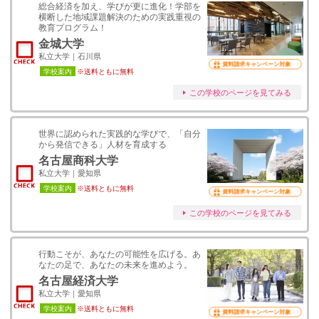
総合経済を加え、学びが更に進化！学部を
横断した地域課題解決のための実践重視の
教育プログラム！
金城大学
私立大学｜石川県
資料請求キャンペーン対象
学校案内
※送料ともに無料
この学校のページを見てみる
世界に認められた実践的な学びで、「自分
から発信できる」人材を育成する
名古屋商科大学
私立大学｜愛知県
学校案内
※送料ともに無料
資料請求キャンペーン対象
この学校のページを見てみる
行動こそが、あなたの可能性を広げる。あ
なたの足で、あなたの未来を進めよう。
名古屋経済大学
私立大学｜愛知県
学校案内
※送料ともに無料
資料請求キャンペーン対象