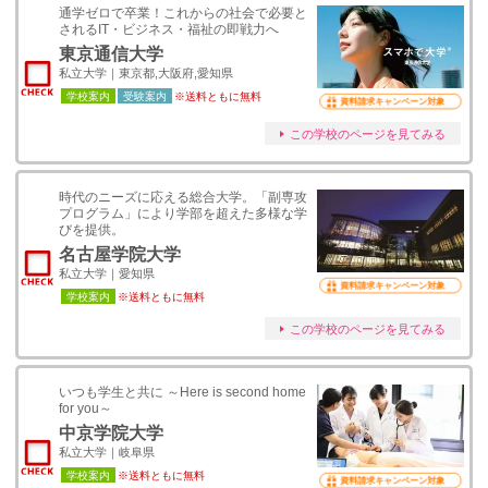
通学ゼロで卒業！これからの社会で必要と
されるIT・ビジネス・福祉の即戦力へ
東京通信大学
私立大学｜東京都,大阪府,愛知県
学校案内
受験案内
※送料ともに無料
資料請求キャンペーン対象
この学校のページを見てみる
時代のニーズに応える総合大学。「副専攻
プログラム」により学部を超えた多様な学
びを提供。
名古屋学院大学
私立大学｜愛知県
資料請求キャンペーン対象
学校案内
※送料ともに無料
この学校のページを見てみる
いつも学生と共に ～Here is second home
for you～
中京学院大学
私立大学｜岐阜県
学校案内
※送料ともに無料
資料請求キャンペーン対象