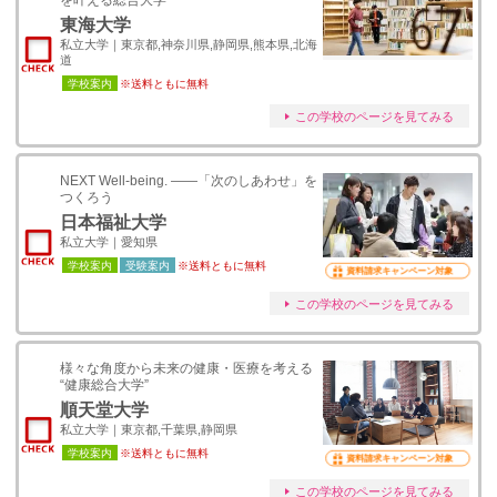
を叶える総合大学
東海大学
私立大学｜東京都,神奈川県,静岡県,熊本県,北海
道
学校案内
※送料ともに無料
この学校のページを見てみる
NEXT Well-being. ――「次のしあわせ」を
つくろう
日本福祉大学
私立大学｜愛知県
学校案内
受験案内
※送料ともに無料
資料請求キャンペーン対象
この学校のページを見てみる
様々な角度から未来の健康・医療を考える
“健康総合大学”
順天堂大学
私立大学｜東京都,千葉県,静岡県
学校案内
※送料ともに無料
資料請求キャンペーン対象
この学校のページを見てみる