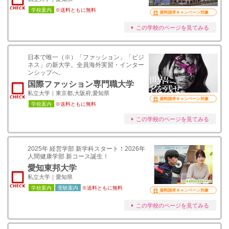
学校案内
※送料ともに無料
資料請求キャンペーン対象
この学校のページを見てみる
日本で唯一（※）「ファッション」「ビジ
ネス」の新大学。全員海外実習・インター
ンシップへ。
国際ファッション専門職大学
私立大学｜東京都,大阪府,愛知県
資料請求キャンペーン対象
学校案内
※送料ともに無料
この学校のページを見てみる
2025年 経営学部 新学科スタート！2026年
人間健康学部 新コース誕生！
愛知東邦大学
私立大学｜愛知県
学校案内
受験案内
※送料ともに無料
資料請求キャンペーン対象
この学校のページを見てみる