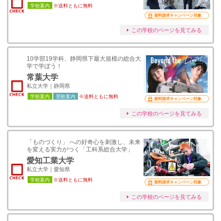
学校案内
※送料ともに無料
資料請求キャンペーン対象
この学校のページを見てみる
10学部19学科、静岡県下最大規模の総合大
学で学ぼう！
常葉大学
私立大学｜静岡県
学校案内
受験案内
※送料ともに無料
資料請求キャンペーン対象
この学校のページを見てみる
「ものづくり」 への好奇心を刺激し、未来
を変える実力がつく「工科系総合大学」
愛知工業大学
私立大学｜愛知県
学校案内
※送料ともに無料
資料請求キャンペーン対象
この学校のページを見てみる