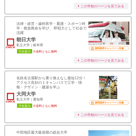
この学校のページを見てみる
法律・経営・歯科医学・看護・スポーツ科
学・救急救命を学び、 即戦力として社会で
活躍
朝日大学
私立大学｜岐阜県
資料請求キャンペーン対象
学校案内
※送料ともに無料
この学校のページを見てみる
名鉄名古屋駅から乗り換えなし最短12分！
アクセス良好の１キャンパスで工学・情
報・デザイン・建築を学ぶ
大同大学
私立大学｜愛知県
資料請求キャンペーン対象
学校案内
※送料ともに無料
この学校のページを見てみる
中部地区最大級規模の総合大学