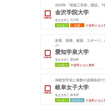
2024年「情報工学部」開設。
金沢学院大学
石川県
私立大学
学校案内
願書
※送料ともに
栄養、医療、健康、スポーツ、
ぶ。
愛知学泉大学
愛知県
私立大学
学校案内
※送料ともに無料
体験型学習と複数の資格取得で
岐阜女子大学
岐阜県
私立大学
学校案内
受験案内
※送料ともに