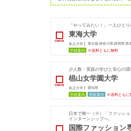
「やってみたい！」一人ひとり
東海大学
東京都,神奈川県,静岡県,熊
私立大学
学校案内
※送料ともに無料
少人数・実践の学びと安心の環
椙山女学園大学
愛知県
私立大学
学校案内
受験案内
※送料ともに
日本で唯一（※）「ファッショ
インターンシップへ。
国際ファッション