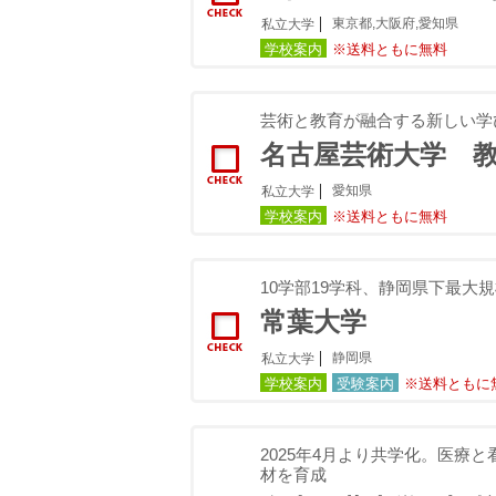
東京都,大阪府,愛知県
私立大学
学校案内
※送料ともに無料
芸術と教育が融合する新しい学
名古屋芸術大学 
愛知県
私立大学
学校案内
※送料ともに無料
10学部19学科、静岡県下最大
常葉大学
静岡県
私立大学
学校案内
受験案内
※送料ともに
2025年4月より共学化。医療
材を育成