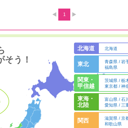
1
北海道
ら
北海道
がそう！
青森県
岩
東北
福島県
関東・
茨城県
栃
甲信越
東京都
神
東海・
富山県
石
北陸
愛知県
三
滋賀県
京
関西
和歌山県