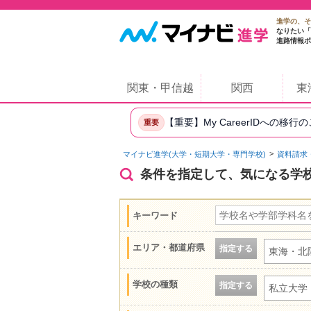
進学の、そ
なりたい「
進路情報ポ
関東・甲信越
関西
東
【重要】My CareerIDへの移行
重要
マイナビ進学(大学・短期大学・専門学校)
資料請求
条件を指定して、気になる学
キーワード
エリア・都道府県
指定する
東海・北
学校の種類
指定する
私立大学