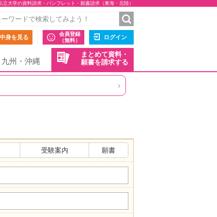
私立大学の資料請求・パンフレット・願書請求（東海・北陸）
会員登録
中身を見る
ログイン
（無料）
まとめて資料・
九州・沖縄
願書を請求する
›
受験案内
願書