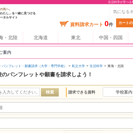
生活科学が学べる
の先へ。
わたし」を一緒に見つける
ータルサイト
0
カートの
資料請求カート
件
海・北陸
北海道
東北
中国・四国
のご案内
・パンフレット・願書請求（大学・専門学校）
私立大学
生活科学
東海・北陸
校のパンフレットや願書を請求しよう！
学校案内
請求できる資料
陸