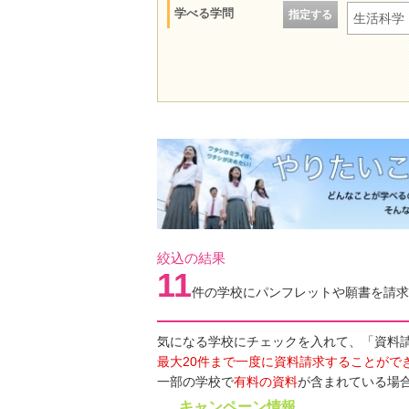
学べる学問
指定する
生活科学
絞込の結果
11
件の学校にパンフレットや願書を請求
気になる学校にチェックを入れて、「資料
最大20件まで一度に資料請求することがで
一部の学校で
有料の資料
が含まれている場
キャンペーン情報