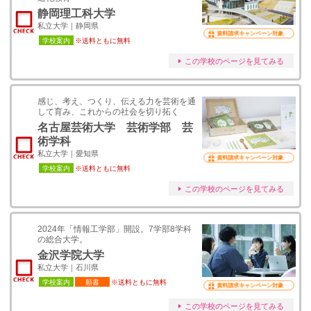
静岡理工科大学
私立大学｜静岡県
資料請求キャンペーン対象
学校案内
※送料ともに無料
この学校のページを見てみる
感じ、考え、つくり、伝える力を芸術を通
して育み、これからの社会を切り拓く
名古屋芸術大学 芸術学部 芸
術学科
私立大学｜愛知県
資料請求キャンペーン対象
学校案内
※送料ともに無料
この学校のページを見てみる
2024年「情報工学部」開設。7学部8学科
の総合大学。
金沢学院大学
私立大学｜石川県
学校案内
願書
※送料ともに無料
資料請求キャンペーン対象
この学校のページを見てみる