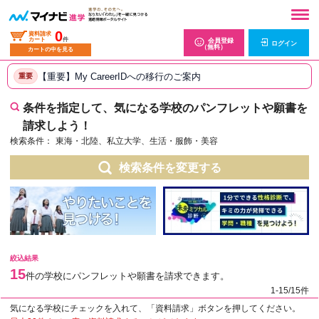
0
資料請求
カート
件
会員登録
ログイン
（無料）
カートの中を見る
【重要】My CareerIDへの移行のご案内
重要
条件を指定して、気になる学校のパンフレットや願書を
請求しよう！
検索条件：
東海・北陸、私立大学、生活・服飾・美容
検索条件を変更する
絞込結果
15
件の学校にパンフレットや願書を請求できます。
1-15/15件
気になる学校にチェックを入れて、「資料請求」ボタンを押してください。