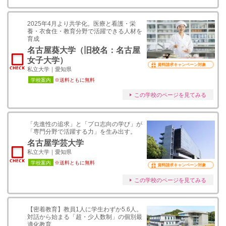
2025年4月より共学化。医療と看護・栄
養・衣食住・教育分野で活躍できる人材を
育成
名古屋葵大学（旧校名：名古屋
女子大学）
資料請求キャンペーン対象
私立大学｜愛知県
学校案内
※送料ともに無料
この学校のページを見てみる
「先進性の追求」と「プロ志向の学び」が
「専門分野で活躍する力」を生み出す。
名古屋学芸大学
私立大学｜愛知県
学校案内
※送料ともに無料
資料請求キャンペーン対象
この学校のページを見てみる
【密着教育】教員1人に学生わずか5.6人。
対話から始まる「超・少人数制」の個別最
適化教育