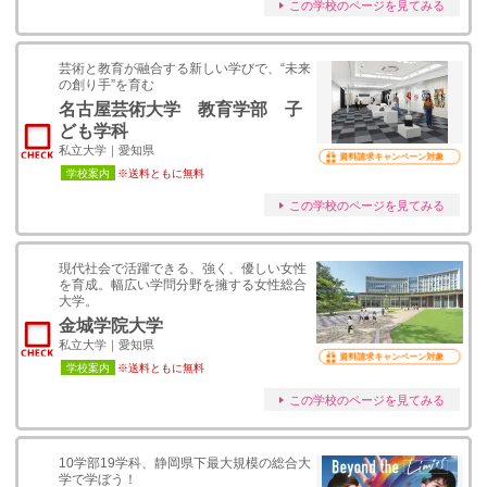
この学校のページを見てみる
芸術と教育が融合する新しい学びで、“未来
の創り手”を育む
名古屋芸術大学 教育学部 子
ども学科
私立大学｜愛知県
資料請求キャンペーン対象
学校案内
※送料ともに無料
この学校のページを見てみる
現代社会で活躍できる、強く、優しい女性
を育成。幅広い学問分野を擁する女性総合
大学。
金城学院大学
私立大学｜愛知県
資料請求キャンペーン対象
学校案内
※送料ともに無料
この学校のページを見てみる
10学部19学科、静岡県下最大規模の総合大
学で学ぼう！