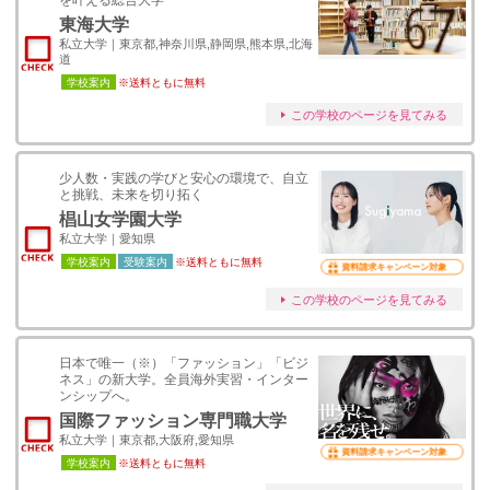
を叶える総合大学
東海大学
私立大学｜東京都,神奈川県,静岡県,熊本県,北海
道
学校案内
※送料ともに無料
この学校のページを見てみる
少人数・実践の学びと安心の環境で、自立
と挑戦、未来を切り拓く
椙山女学園大学
私立大学｜愛知県
学校案内
受験案内
※送料ともに無料
資料請求キャンペーン対象
この学校のページを見てみる
日本で唯一（※）「ファッション」「ビジ
ネス」の新大学。全員海外実習・インター
ンシップへ。
国際ファッション専門職大学
私立大学｜東京都,大阪府,愛知県
資料請求キャンペーン対象
学校案内
※送料ともに無料