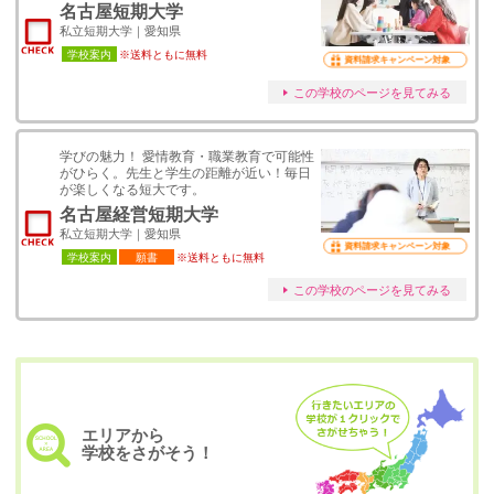
名古屋短期大学
私立短期大学｜愛知県
学校案内
※送料ともに無料
資料請求キャンペーン対象
この学校のページを見てみる
学びの魅力！ 愛情教育・職業教育で可能性
がひらく。先生と学生の距離が近い！毎日
が楽しくなる短大です。
名古屋経営短期大学
私立短期大学｜愛知県
資料請求キャンペーン対象
学校案内
願書
※送料ともに無料
この学校のページを見てみる
エリアから
学校をさがそう！