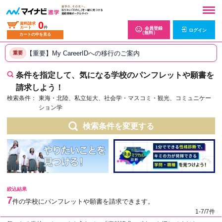
0
資料請求
カート
件
会員登録
ログイン
（無料）
カートの中を見る
【重要】My CareerIDへの移行のご案内
重要
条件を指定して、気になる学校のパンフレットや願書を
請求しよう！
検索条件：
東海・北陸、私立短大、社会学・マスコミ・観光、コミュニケー
ション学
検索条件を変更する
絞込結果
7
件の学校にパンフレットや願書を請求できます。
1-7/7件