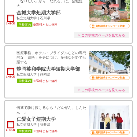
「なりたい」から「なれる」に。金城短
大。
金城大学短期大学部
私立短期大学｜石川県
学校案内
※送料ともに無料
資料請求キャンペーン対象
この学校のページを見てみる
医療事務、ホテル・ブライダルなどの専門
的な「資格」を身につけ、多様な分野で活
躍する
静岡英和学院大学短期大学部
私立短期大学｜静岡県
資料請求キャンペーン対象
学校案内
※送料ともに無料
この学校のページを見てみる
倍速で駆け抜けるなら「だんぜん、じんた
ん！」
仁愛女子短期大学
私立短期大学｜福井県
学校案内
※送料ともに無料
資料請求キャンペーン対象