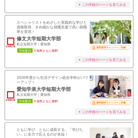
この学校のページを見てみる
スペシャリストをめざした実践的な学びと
資格取得、きめ細かな就職支援で高い就職
率を実現！
修文大学短期大学部
私立短期大学｜愛知県
資料請求キャンペーン対象
学校案内
※送料ともに無料
この学校のページを見てみる
2026年度から生活デザイン総合学科がパワ
ーアップ！
愛知学泉大学短期大学部
私立短期大学｜愛知県
学校案内
※送料ともに無料
資料請求キャンペーン対象
この学校のページを見てみる
ともに学び、ともに成長する。「学びた
い」に全力で応えるのが名短！