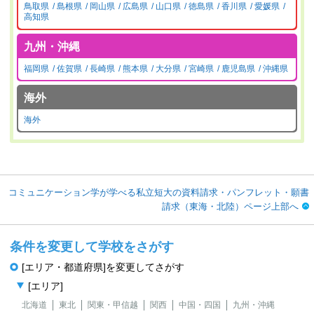
鳥取県
島根県
岡山県
広島県
山口県
徳島県
香川県
愛媛県
高知県
九州・沖縄
福岡県
佐賀県
長崎県
熊本県
大分県
宮崎県
鹿児島県
沖縄県
海外
海外
コミュニケーション学が学べる私立短大の資料請求・パンフレット・願書
請求（東海・北陸）ページ上部へ
条件を変更して学校をさがす
[エリア・都道府県]を変更してさがす
[エリア]
北海道
東北
関東・甲信越
関西
中国・四国
九州・沖縄