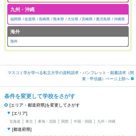
九州・沖縄
福岡県
佐賀県
長崎県
熊本県
大分県
宮崎県
鹿児島県
沖縄県
海外
海外
マスコミ学が学べる私立大学の資料請求・パンフレット・願書請求（関
東・甲信越）ページ上部へ
条件を変更して学校をさがす
[エリア・都道府県]を変更してさがす
[エリア]
北海道
東北
東海・北陸
関西
中国・四国
九州・沖縄
[都道府県]