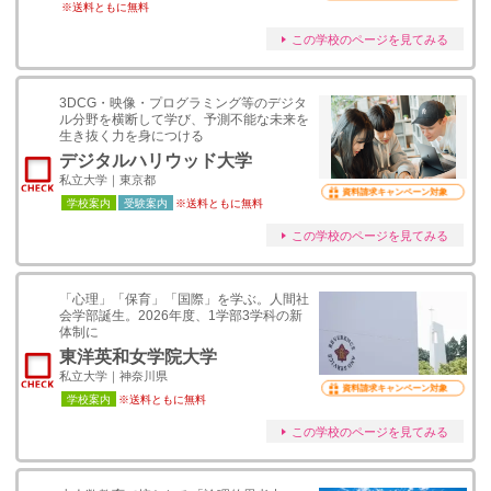
※送料ともに無料
この学校のページを見てみる
3DCG・映像・プログラミング等のデジタ
ル分野を横断して学び、予測不能な未来を
生き抜く力を身につける
デジタルハリウッド大学
私立大学｜東京都
資料請求キャンペーン対象
学校案内
受験案内
※送料ともに無料
この学校のページを見てみる
「心理」「保育」「国際」を学ぶ。人間社
会学部誕生。2026年度、1学部3学科の新
体制に
東洋英和女学院大学
私立大学｜神奈川県
資料請求キャンペーン対象
学校案内
※送料ともに無料
この学校のページを見てみる