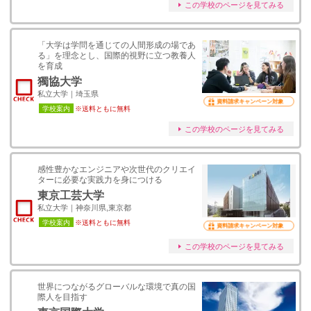
この学校のページを見てみる
「大学は学問を通じての人間形成の場であ
る」を理念とし、国際的視野に立つ教養人
を育成
獨協大学
私立大学｜埼玉県
資料請求キャンペーン対象
学校案内
※送料ともに無料
この学校のページを見てみる
感性豊かなエンジニアや次世代のクリエイ
ターに必要な実践力を身につける
東京工芸大学
私立大学｜神奈川県,東京都
学校案内
※送料ともに無料
資料請求キャンペーン対象
この学校のページを見てみる
世界につながるグローバルな環境で真の国
際人を目指す