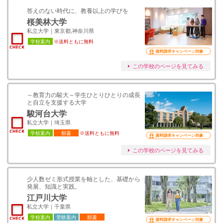
答えのない時代に、教養以上の学びを
桜美林大学
私立大学｜東京都,神奈川県
学校案内
※送料ともに無料
資料請求キャンペーン対象
この学校のページを見てみる
～教育力の駿大～学生ひとりひとりの成長
と自立を支援する大学
駿河台大学
私立大学｜埼玉県
学校案内
願書
※送料ともに無料
資料請求キャンペーン対象
この学校のページを見てみる
少人数ゼミ形式授業を軸とした、基礎から
発展、知識と実践。
江戸川大学
私立大学｜千葉県
学校案内
受験案内
願書
資料請求キャンペーン対象