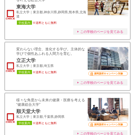
を叶える総合大学
東海大学
私立大学｜東京都,神奈川県,静岡県,熊本県,北海
道
学校案内
※送料ともに無料
この学校のページを見てみる
変わらない理念、進化する学び。主体的な
学びで個性あふれる人間力を育む。
立正大学
私立大学｜東京都,埼玉県
学校案内
※送料ともに無料
資料請求キャンペーン対象
この学校のページを見てみる
様々な角度から未来の健康・医療を考える
“健康総合大学”
順天堂大学
私立大学｜東京都,千葉県,静岡県
学校案内
※送料ともに無料
資料請求キャンペーン対象
この学校のページを見てみる