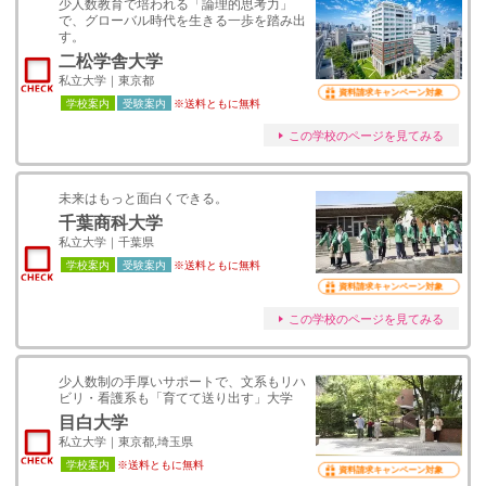
少人数教育で培われる「論理的思考力」
で、グローバル時代を生きる一歩を踏み出
す。
二松学舎大学
私立大学｜東京都
資料請求キャンペーン対象
学校案内
受験案内
※送料ともに無料
この学校のページを見てみる
未来はもっと面白くできる。
千葉商科大学
私立大学｜千葉県
学校案内
受験案内
※送料ともに無料
資料請求キャンペーン対象
この学校のページを見てみる
少人数制の手厚いサポートで、文系もリハ
ビリ・看護系も「育てて送り出す」大学
目白大学
私立大学｜東京都,埼玉県
学校案内
※送料ともに無料
資料請求キャンペーン対象