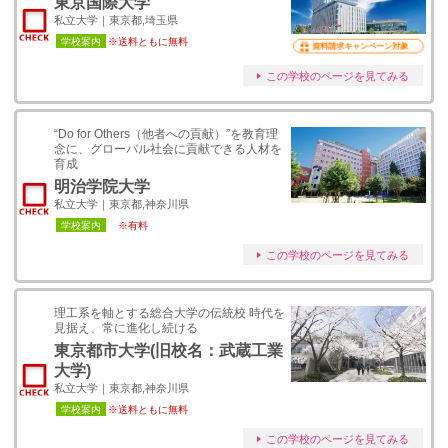
東京国際大学
私立大学｜東京都,埼玉県
学校案内
※送料ともに無料
資料請求キャンペーン対象
この学校のページを見てみる
“Do for Others（他者への貢献）”を教育理
念に、グローバル社会に貢献できる人材を
育成
明治学院大学
私立大学｜東京都,神奈川県
学校案内
※有料
この学校のページを見てみる
理工系を軸とする総合大学の伝統校 時代を
見据え、常に進化し続ける
東京都市大学(旧校名：武蔵工業
大学)
私立大学｜東京都,神奈川県
学校案内
※送料ともに無料
この学校のページを見てみる