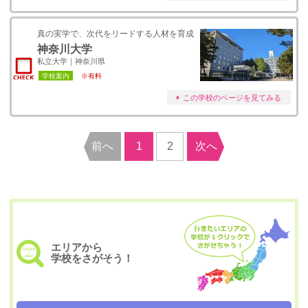
真の実学で、次代をリードする⼈材を育成
神奈川大学
私立大学｜神奈川県
学校案内
※有料
この学校のページを見てみる
前へ
1
2
次へ
エリアから
学校をさがそう！