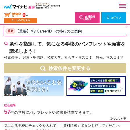
0
資料請求
カート
件
会員登録
ログイン
（無料）
カートの中を見る
【重要】My CareerIDへの移行のご案内
重要
条件を指定して、気になる学校のパンフレットや願書を
請求しよう！
検索条件：
関東・甲信越、私立大学、社会学・マスコミ・観光、マスコミ学
検索条件を変更する
絞込結果
57
件の学校にパンフレットや願書を請求できます。
1-30/57件
気になる学校にチェックを入れて、「資料請求」ボタンを押してください。