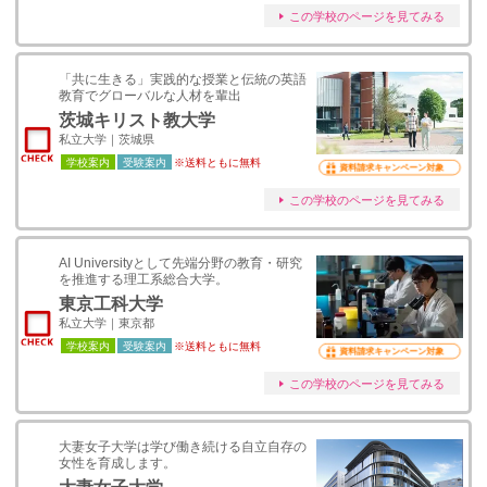
この学校のページを見てみる
「共に生きる」実践的な授業と伝統の英語
教育でグローバルな人材を輩出
茨城キリスト教大学
私立大学｜茨城県
学校案内
受験案内
※送料ともに無料
資料請求キャンペーン対象
この学校のページを見てみる
AI Universityとして先端分野の教育・研究
を推進する理工系総合大学。
東京工科大学
私立大学｜東京都
学校案内
受験案内
※送料ともに無料
資料請求キャンペーン対象
この学校のページを見てみる
大妻女子大学は学び働き続ける自立自存の
女性を育成します。