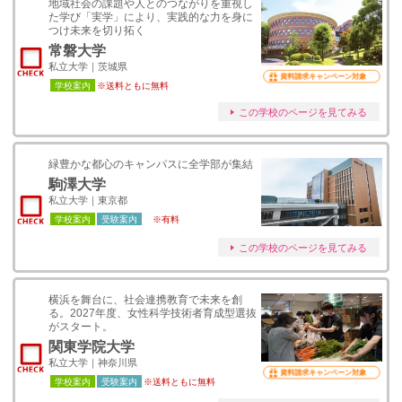
地域社会の課題や人とのつながりを重視し
た学び「実学」により、実践的な力を身に
つけ未来を切り拓く
常磐大学
私立大学｜茨城県
資料請求キャンペーン対象
学校案内
※送料ともに無料
この学校のページを見てみる
緑豊かな都心のキャンパスに全学部が集結
駒澤大学
私立大学｜東京都
学校案内
受験案内
※有料
この学校のページを見てみる
横浜を舞台に、社会連携教育で未来を創
る。2027年度、女性科学技術者育成型選抜
がスタート。
関東学院大学
私立大学｜神奈川県
資料請求キャンペーン対象
学校案内
受験案内
※送料ともに無料