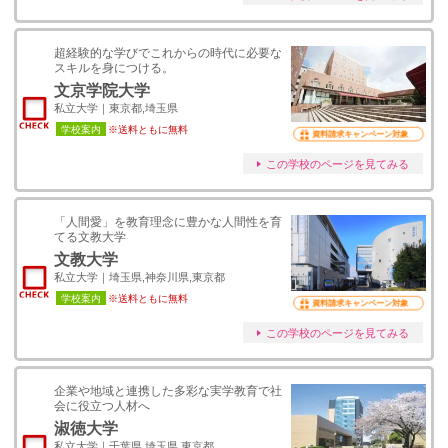
超経験的な学びでこれからの時代に必要な
スキルを身につける。
文京学院大学
私立大学｜東京都,埼玉県
学校案内
※送料ともに無料
資料請求キャンペーン対象
この学校のページを見てみる
「人間愛」を教育理念に豊かな人間性を育
てる文教大学
文教大学
私立大学｜埼玉県,神奈川県,東京都
学校案内
※送料ともに無料
資料請求キャンペーン対象
この学校のページを見てみる
企業や地域と連携した多彩な実学教育で社
会に役立つ人材へ
淑徳大学
私立大学｜千葉県,埼玉県,東京都