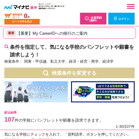
0
資料請求
カート
件
会員登録
ログイン
（無料）
カートの中を見る
【重要】My CareerIDへの移行のご案内
重要
条件を指定して、気になる学校のパンフレットや願書を
請求しよう！
検索条件：
関東・甲信越、私立大学、経済・経営・商学、経済学
検索条件を変更する
絞込結果
107
件の学校にパンフレットや願書を請求できます。
1-30/107件
気になる学校にチェックを入れて、「資料請求」ボタンを押してください。