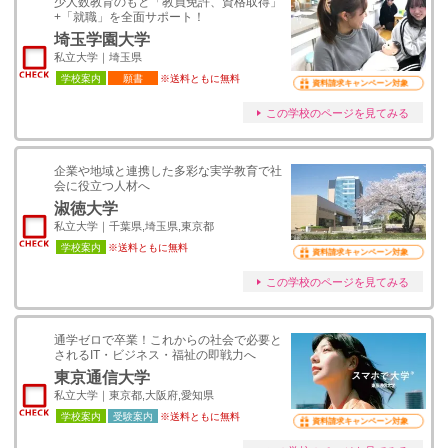
少人数教育のもと「教員免許、資格取得」
+「就職」を全面サポート！
埼玉学園大学
私立大学｜埼玉県
学校案内
願書
※送料ともに無料
資料請求キャンペーン対象
この学校のページを見てみる
企業や地域と連携した多彩な実学教育で社
会に役立つ人材へ
淑徳大学
私立大学｜千葉県,埼玉県,東京都
学校案内
※送料ともに無料
資料請求キャンペーン対象
この学校のページを見てみる
通学ゼロで卒業！これからの社会で必要と
されるIT・ビジネス・福祉の即戦力へ
東京通信大学
私立大学｜東京都,大阪府,愛知県
学校案内
受験案内
※送料ともに無料
資料請求キャンペーン対象