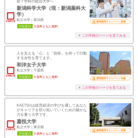
部７学科の総合大学へ
新潟科学大学（現：新潟薬科大
学）
私立大学｜新潟県
資料請求キャンペーン対象
学校案内
※送料ともに無料
この学校のページを見てみる
人を支える「心」と「技術」を持って行動
する女性を育てます。
和洋女子大学
私立大学｜千葉県
学校案内
※送料ともに無料
資料請求キャンペーン対象
この学校のページを見てみる
KAETSUは経営経済の学びを通してあなた
がキャリアを切り拓いていくための確かな
力を養う大学です。
嘉悦大学
私立大学｜東京都
資料請求キャンペーン対象
学校案内
※送料ともに無料