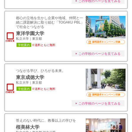
この学校のページを見てみる
都心の立地を生かし企業や地域、仲間と一
緒に課題解決に取り組む「TOGAKU PBL」
で社会とつながる
東洋学園大学
私立大学｜東京都
資料請求キャンペーン対象
学校案内
※送料ともに無料
この学校のページを見てみる
つながる学び、ひろがる未来。
東京成徳大学
私立大学｜東京都
学校案内
※送料ともに無料
資料請求キャンペーン対象
この学校のページを見てみる
答えのない時代に、教養以上の学びを
桜美林大学