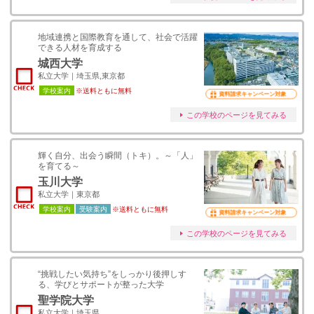
地域連携と国際教育を通して、社会で活躍
できる人材を育成する
城西大学
私立大学｜埼玉県,東京都
学校案内
※送料ともに無料
資料請求キャンペーン対象
この学校のページを見てみる
輝く自分、出会う瞬間（トキ）。～「人」
を育てる～
玉川大学
私立大学｜東京都
学校案内
受験案内
※送料ともに無料
資料請求キャンペーン対象
この学校のページを見てみる
“挑戦したい気持ち”をしっかり後押しす
る、学びとサポートが整った大学
聖学院大学
私立大学｜埼玉県