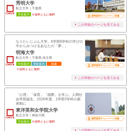
秀明大学
私立大学｜千葉県
学校案内
※送料ともに無料
資料請求キャンペーン対象
この学校のページを見てみる
なりたいじぶん大学。6学部8学科の学びの
中からみつけるあなたの「夢」。
明海大学
私立大学｜千葉県,埼玉県
学校案内
受験案内
願書
資料請求キャンペーン対象
※送料ともに無料
この学校のページを見てみる
「心理」「保育」「国際」を学ぶ。人間社
会学部誕生。2026年度、1学部3学科の新
体制に
東洋英和女学院大学
私立大学｜神奈川県
資料請求キャンペーン対象
学校案内
※送料ともに無料
この学校のページを見てみる