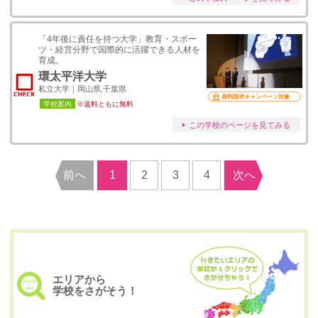
「4年後に責任を持つ大学」教育・スポー
ツ・経営分野で国際的に活躍できる人材を
育成。
環太平洋大学
私立大学｜岡山県,千葉県
資料請求キャンペーン対象
学校案内
※送料ともに無料
この学校のページを見てみる
前へ
1
2
3
4
次へ
エリアから
学校をさがそう！