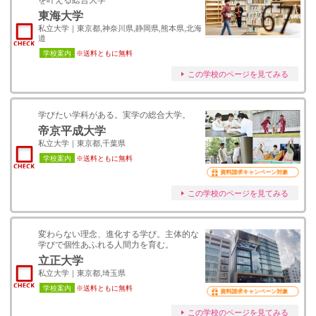
を叶える総合大学
東海大学
私立大学｜東京都,神奈川県,静岡県,熊本県,北海
道
学校案内
※送料ともに無料
この学校のページを見てみる
学びたい学科がある。実学の総合大学。
帝京平成大学
私立大学｜東京都,千葉県
学校案内
※送料ともに無料
資料請求キャンペーン対象
この学校のページを見てみる
変わらない理念、進化する学び。主体的な
学びで個性あふれる人間力を育む。
立正大学
私立大学｜東京都,埼玉県
学校案内
※送料ともに無料
資料請求キャンペーン対象
この学校のページを見てみる