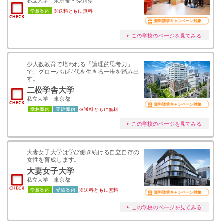
私立大学｜東京都,神奈川県
学校案内
※送料ともに無料
資料請求キャンペーン対象
この学校のページを見てみる
少人数教育で培われる「論理的思考力」
で、グローバル時代を生きる一歩を踏み出
す。
二松学舎大学
私立大学｜東京都
資料請求キャンペーン対象
学校案内
受験案内
※送料ともに無料
この学校のページを見てみる
大妻女子大学は学び働き続ける自立自存の
女性を育成します。
大妻女子大学
私立大学｜東京都
学校案内
受験案内
※送料ともに無料
資料請求キャンペーン対象
この学校のページを見てみる