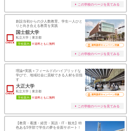
この学校のページを見てみる
創設当初からの少人数教育。学生一人ひと
りと向き合える教育を実践
国士舘大学
私立大学｜東京都
学校案内
※送料ともに無料
資料請求キャンペーン対象
この学校のページを見てみる
理論×実践＋フィールドのハイブリッドな
学びで、地域社会に貢献できる人材を目指
す
大正大学
私立大学｜東京都
資料請求キャンペーン対象
学校案内
※送料ともに無料
この学校のページを見てみる
【教育・看護・経営・英語・IT・観光】特
色ある5学部で学生の夢を全面サポート！