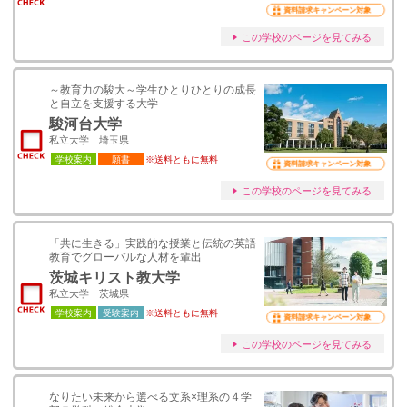
資料請求キャンペーン対象
この学校のページを見てみる
～教育力の駿大～学生ひとりひとりの成長
と自立を支援する大学
駿河台大学
私立大学｜埼玉県
学校案内
願書
※送料ともに無料
資料請求キャンペーン対象
この学校のページを見てみる
「共に生きる」実践的な授業と伝統の英語
教育でグローバルな人材を輩出
茨城キリスト教大学
私立大学｜茨城県
学校案内
受験案内
※送料ともに無料
資料請求キャンペーン対象
この学校のページを見てみる
なりたい未来から選べる文系×理系の４学