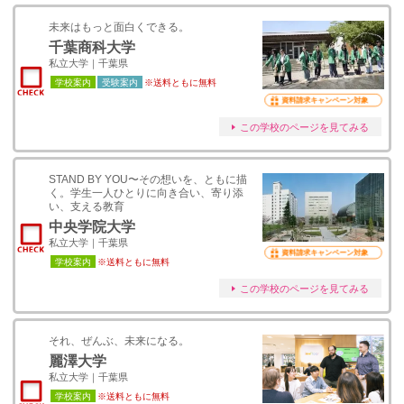
未来はもっと面白くできる。
千葉商科大学
私立大学｜千葉県
学校案内
受験案内
※送料ともに無料
資料請求キャンペーン対象
この学校のページを見てみる
STAND BY YOU〜その想いを、ともに描
く。学生一人ひとりに向き合い、寄り添
い、支える教育
中央学院大学
私立大学｜千葉県
資料請求キャンペーン対象
学校案内
※送料ともに無料
この学校のページを見てみる
それ、ぜんぶ、未来になる。
麗澤大学
私立大学｜千葉県
学校案内
※送料ともに無料