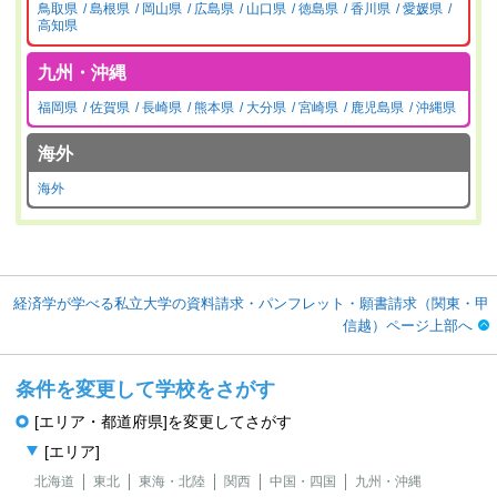
鳥取県
島根県
岡山県
広島県
山口県
徳島県
香川県
愛媛県
高知県
九州・沖縄
福岡県
佐賀県
長崎県
熊本県
大分県
宮崎県
鹿児島県
沖縄県
海外
海外
経済学が学べる私立大学の資料請求・パンフレット・願書請求（関東・甲
信越）ページ上部へ
条件を変更して学校をさがす
[エリア・都道府県]を変更してさがす
[エリア]
北海道
東北
東海・北陸
関西
中国・四国
九州・沖縄