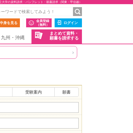
立大学の資料請求・パンフレット・願書請求（関東・甲信越）
会員登録
中身を見る
ログイン
（無料）
まとめて資料・
九州・沖縄
願書を請求する
›
受験案内
願書