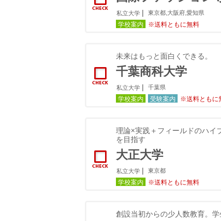
東京都,大阪府,愛知県
私立大学
学校案内
※送料ともに無料
未来はもっと面白くできる。
千葉商科大学
千葉県
私立大学
学校案内
受験案内
※送料ともに
理論×実践＋フィールドのハイ
を目指す
大正大学
東京都
私立大学
学校案内
※送料ともに無料
創設当初からの少人数教育。学