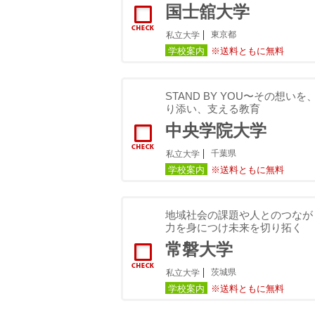
国士舘大学
東京都
私立大学
学校案内
※送料ともに無料
STAND BY YOU〜その想
り添い、支える教育
中央学院大学
千葉県
私立大学
学校案内
※送料ともに無料
地域社会の課題や人とのつなが
力を身につけ未来を切り拓く
常磐大学
茨城県
私立大学
学校案内
※送料ともに無料