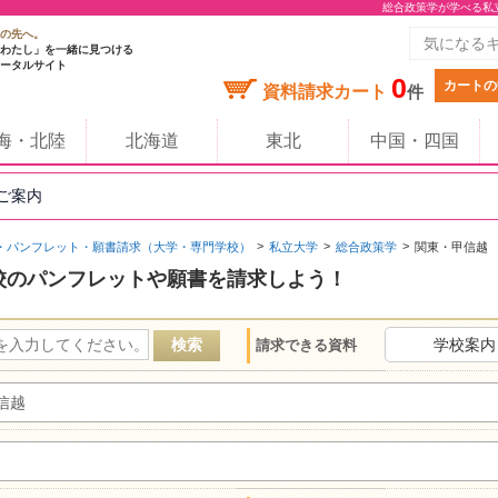
総合政策学が学べる私
の先へ。
わたし」を一緒に見つける
ータルサイト
0
カートの
資料請求カート
件
海・北陸
北海道
東北
中国・四国
のご案内
・パンフレット・願書請求（大学・専門学校）
私立大学
総合政策学
関東・甲信越
校のパンフレットや願書を請求しよう！
学校案内
請求できる資料
信越