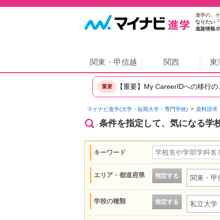
進学の、そ
なりたい「
進路情報ポ
関東・甲信越
関西
東
【重要】My CareerIDへの移行
重要
マイナビ進学(大学・短期大学・専門学校)
資料請求
条件を指定して、気になる学
キーワード
エリア・都道府県
指定する
関東・甲
学校の種類
指定する
私立大学