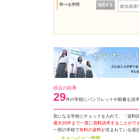
学べる学問
指定する
総合政策
絞込の結果
29
件の学校にパンフレットや願書を請
気になる学校にチェックを入れて、「資料
最大20件まで一度に資料請求することがで
一部の学校で
有料の資料
が含まれている場
キャンペーン情報