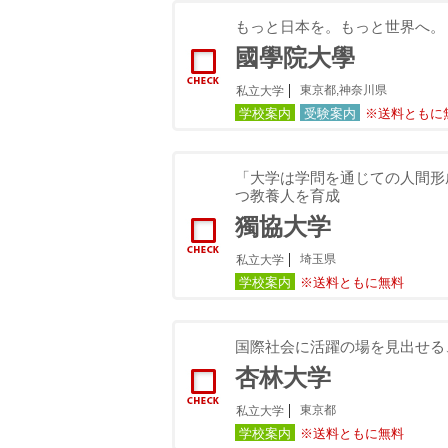
もっと日本を。もっと世界へ。
國學院大學
東京都,神奈川県
私立大学
学校案内
受験案内
※送料ともに
「大学は学問を通じての人間形
つ教養人を育成
獨協大学
埼玉県
私立大学
学校案内
※送料ともに無料
国際社会に活躍の場を見出せる
杏林大学
東京都
私立大学
学校案内
※送料ともに無料