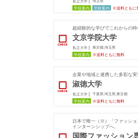
埼玉県
私立大学
学校案内
受験案内
※送料ともに
超経験的な学びでこれからの時
文京学院大学
東京都,埼玉県
私立大学
学校案内
※送料ともに無料
企業や地域と連携した多彩な実
淑徳大学
千葉県,埼玉県,東京都
私立大学
学校案内
※送料ともに無料
日本で唯一（※）「ファッショ
インターンシップへ。
国際ファッション