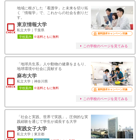
地域に根ざした「看護学」と未来を切り拓
く「情報学」で、これからの社会を創りだ
す。
東京情報大学
私立大学｜千葉県
資料請求キャンペーン対象
学校案内
※送料ともに無料
この学校のページを見てみる
「地球共生系」人や動物の健康をまもり、
地球環境や社会に貢献する
麻布大学
私立大学｜神奈川県
学校案内
※送料ともに無料
資料請求キャンペーン対象
この学校のページを見てみる
「社会と実践、世界で実践」。圧倒的な実
践経験を通じて学生が成長する大学
実践女子大学
私立大学｜東京都