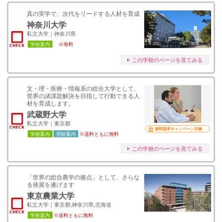
真の実学で、次代をリードする⼈材を育成
神奈川大学
私立大学｜神奈川県
学校案内
※有料
この学校のページを見てみる
文・理・医療・情報系の総合大学として、
世界の諸課題解決を目指して行動できる人
材を育成します。
武蔵野大学
私立大学｜東京都
資料請求キャンペーン対象
学校案内
受験案内
※送料ともに無料
この学校のページを見てみる
「世界の総合農学の拠点」として、さらな
る発展を遂げます
東京農業大学
私立大学｜東京都,神奈川県,北海道
学校案内
※送料ともに無料