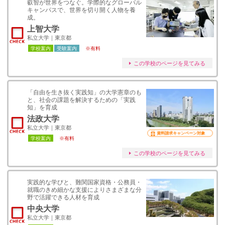
叡智が世界をつなぐ。学際的なグローバル
キャンパスで、世界を切り開く人物を養
成。
上智大学
私立大学｜東京都
学校案内
受験案内
※有料
この学校のページを見てみる
「自由を生き抜く実践知」の大学憲章のも
と、社会の課題を解決するための「実践
知」を育成
法政大学
私立大学｜東京都
資料請求キャンペーン対象
学校案内
※有料
この学校のページを見てみる
実践的な学びと、難関国家資格・公務員・
就職のきめ細かな支援によりさまざまな分
野で活躍できる人材を育成
中央大学
私立大学｜東京都