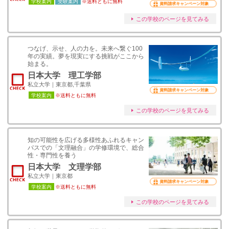
学校案内
受験案内
※送料ともに無料
資料請求キャンペーン対象
この学校のページを見てみる
つなげ、⽰せ、⼈の⼒を。未来へ繋ぐ100
年の実績。夢を現実にする挑戦がここから
始まる。
日本大学 理工学部
私立大学｜東京都,千葉県
資料請求キャンペーン対象
学校案内
※送料ともに無料
この学校のページを見てみる
知の可能性を広げる多様性あふれるキャン
パスでの「文理融合」の学修環境で、総合
性・専門性を養う
日本大学 文理学部
私立大学｜東京都
資料請求キャンペーン対象
学校案内
※送料ともに無料
この学校のページを見てみる