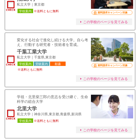
私立大学｜東京都
学校案内
※送料ともに無料
資料請求キャンペーン対象
この学校のページを見てみる
変化する社会で進化し続ける大学。自ら考
え、行動する研究者・技術者を育成。
千葉工業大学
私立大学｜千葉県,東京都
学校案内
受験案内
願書
資料請求キャンペーン対象
※送料ともに無料
この学校のページを見てみる
学祖・北里柴三郎の意志を受け継ぐ、生命
科学の総合大学
北里大学
私立大学｜神奈川県,東京都,青森県,新潟県
学校案内
※送料ともに無料
この学校のページを見てみる