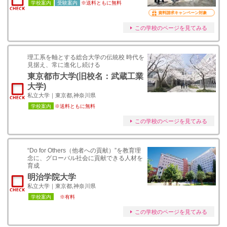
学校案内
受験案内
※送料ともに無料
資料請求キャンペーン対象
この学校のページを見てみる
理工系を軸とする総合大学の伝統校 時代を
見据え、常に進化し続ける
東京都市大学(旧校名：武蔵工業
大学)
私立大学｜東京都,神奈川県
学校案内
※送料ともに無料
この学校のページを見てみる
“Do for Others（他者への貢献）”を教育理
念に、グローバル社会に貢献できる人材を
育成
明治学院大学
私立大学｜東京都,神奈川県
学校案内
※有料
この学校のページを見てみる