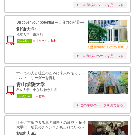
この学校のページを見てみる
Discover your potential ―自分力の発見―
創価大学
私立大学｜東京都
学校案内
※送料ともに無料
資料請求キャンペーン対象
この学校のページを見てみる
すべての人と社会のために未来を拓くサー
バント・リーダーを育む
青山学院大学
私立大学｜東京都,神奈川県
学校案内
※有料
この学校のページを見てみる
社会に貢献できる真の国際人の育成 ～拓殖
大学は、成長のチャンスがあふれている～
拓殖大学