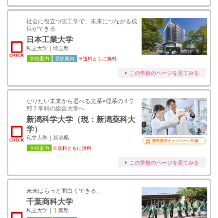
社会に役立つ実工学で、未来につながる成
長ができる
日本工業大学
私立大学｜埼玉県
学校案内
受験案内
※送料ともに無料
この学校のページを見てみる
なりたい未来から選べる文系×理系の４学
部７学科の総合大学へ
新潟科学大学（現：新潟薬科大
学）
私立大学｜新潟県
資料請求キャンペーン対象
学校案内
※送料ともに無料
この学校のページを見てみる
未来はもっと面白くできる。
千葉商科大学
私立大学｜千葉県