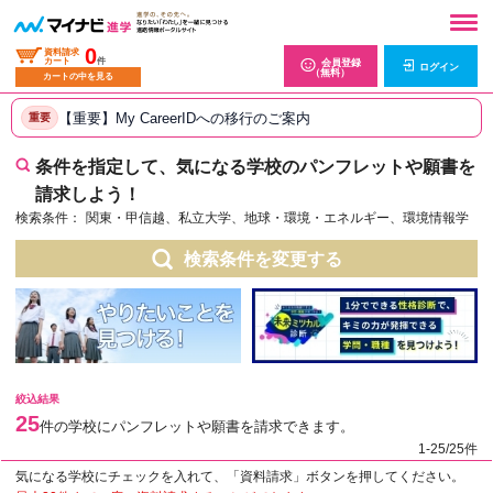
0
資料請求
カート
件
会員登録
ログイン
（無料）
カートの中を見る
【重要】My CareerIDへの移行のご案内
重要
条件を指定して、気になる学校のパンフレットや願書を
請求しよう！
検索条件：
関東・甲信越、私立大学、地球・環境・エネルギー、環境情報学
検索条件を変更する
絞込結果
25
件の学校にパンフレットや願書を請求できます。
1-25/25件
気になる学校にチェックを入れて、「資料請求」ボタンを押してください。