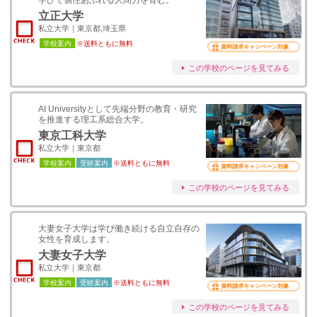
学びで個性あふれる人間力を育む。
立正大学
私立大学｜東京都,埼玉県
学校案内
※送料ともに無料
資料請求キャンペーン対象
この学校のページを見てみる
AI Universityとして先端分野の教育・研究
を推進する理工系総合大学。
東京工科大学
私立大学｜東京都
学校案内
受験案内
※送料ともに無料
資料請求キャンペーン対象
この学校のページを見てみる
大妻女子大学は学び働き続ける自立自存の
女性を育成します。
大妻女子大学
私立大学｜東京都
学校案内
受験案内
※送料ともに無料
資料請求キャンペーン対象
この学校のページを見てみる