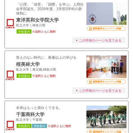
「心理」「保育」「国際」を学ぶ。人間社
会学部誕生。2026年度、1学部3学科の新
体制に
東洋英和女学院大学
私立大学｜神奈川県
資料請求キャンペーン対象
学校案内
※送料ともに無料
この学校のページを見てみる
答えのない時代に、教養以上の学びを
桜美林大学
私立大学｜東京都,神奈川県
学校案内
※送料ともに無料
資料請求キャンペーン対象
この学校のページを見てみる
未来はもっと面白くできる。
千葉商科大学
私立大学｜千葉県
学校案内
受験案内
※送料ともに無料
資料請求キャンペーン対象