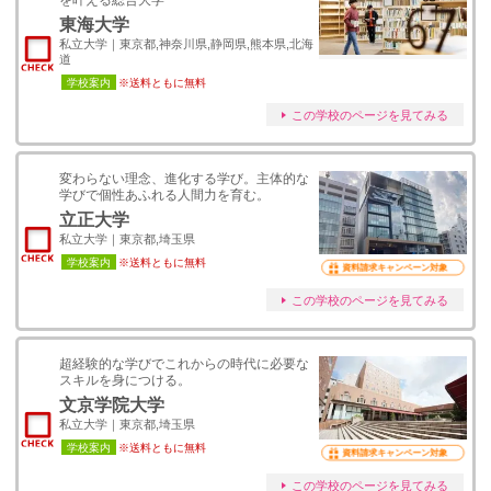
を叶える総合大学
東海大学
私立大学｜東京都,神奈川県,静岡県,熊本県,北海
道
学校案内
※送料ともに無料
この学校のページを見てみる
変わらない理念、進化する学び。主体的な
学びで個性あふれる人間力を育む。
立正大学
私立大学｜東京都,埼玉県
学校案内
※送料ともに無料
資料請求キャンペーン対象
この学校のページを見てみる
超経験的な学びでこれからの時代に必要な
スキルを身につける。
文京学院大学
私立大学｜東京都,埼玉県
学校案内
※送料ともに無料
資料請求キャンペーン対象
この学校のページを見てみる