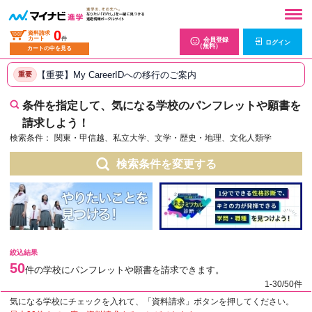
0
資料請求
カート
件
会員登録
ログイン
（無料）
カートの中を見る
【重要】My CareerIDへの移行のご案内
重要
条件を指定して、気になる学校のパンフレットや願書を
請求しよう！
検索条件：
関東・甲信越、私立大学、文学・歴史・地理、文化人類学
検索条件を変更する
絞込結果
50
件の学校にパンフレットや願書を請求できます。
1-30/50件
気になる学校にチェックを入れて、「資料請求」ボタンを押してください。