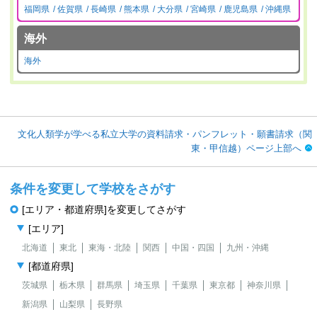
福岡県
佐賀県
長崎県
熊本県
大分県
宮崎県
鹿児島県
沖縄県
海外
海外
文化人類学が学べる私立大学の資料請求・パンフレット・願書請求（関
東・甲信越）ページ上部へ
条件を変更して学校をさがす
[エリア・都道府県]を変更してさがす
[エリア]
北海道
東北
東海・北陸
関西
中国・四国
九州・沖縄
[都道府県]
茨城県
栃木県
群馬県
埼玉県
千葉県
東京都
神奈川県
新潟県
山梨県
長野県