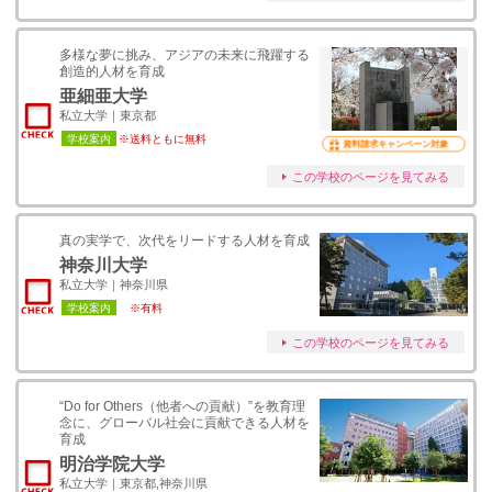
多様な夢に挑み、アジアの未来に飛躍する
創造的人材を育成
亜細亜大学
私立大学｜東京都
学校案内
※送料ともに無料
資料請求キャンペーン対象
この学校のページを見てみる
真の実学で、次代をリードする⼈材を育成
神奈川大学
私立大学｜神奈川県
学校案内
※有料
この学校のページを見てみる
“Do for Others（他者への貢献）”を教育理
念に、グローバル社会に貢献できる人材を
育成
明治学院大学
私立大学｜東京都,神奈川県