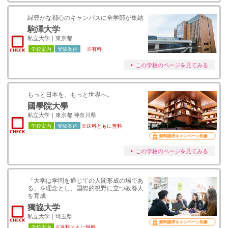
緑豊かな都心のキャンパスに全学部が集結
駒澤大学
私立大学｜東京都
学校案内
受験案内
※有料
この学校のページを見てみる
もっと日本を。もっと世界へ。
國學院大學
私立大学｜東京都,神奈川県
学校案内
受験案内
※送料ともに無料
資料請求キャンペーン対象
この学校のページを見てみる
「大学は学問を通じての人間形成の場であ
る」を理念とし、国際的視野に立つ教養人
を育成
獨協大学
私立大学｜埼玉県
資料請求キャンペーン対象
学校案内
※送料ともに無料