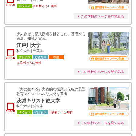
学校案内
※送料ともに無料
資料請求キャンペーン対象
この学校のページを見てみる
少人数ゼミ形式授業を軸とした、基礎から
発展、知識と実践。
江戸川大学
私立大学｜千葉県
学校案内
受験案内
願書
資料請求キャンペーン対象
※送料ともに無料
この学校のページを見てみる
「共に生きる」実践的な授業と伝統の英語
教育でグローバルな人材を輩出
茨城キリスト教大学
私立大学｜茨城県
学校案内
受験案内
※送料ともに無料
資料請求キャンペーン対象
この学校のページを見てみる