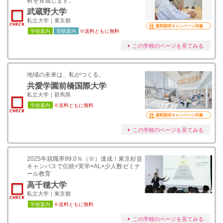
材を育成します。
武蔵野大学
私立大学｜東京都
資料請求キャンペーン対象
学校案内
受験案内
※送料ともに無料
この学校のページを見てみる
地域の未来は、私がつくる。
共愛学園前橋国際大学
私立大学｜群馬県
学校案内
※送料ともに無料
資料請求キャンペーン対象
この学校のページを見てみる
2025年就職率99.0％（※）達成！東京杉並
キャンパスで伝統×実学×AL×少人数ゼミナ
ール教育
高千穂大学
私立大学｜東京都
学校案内
※送料ともに無料
この学校のページを見てみる