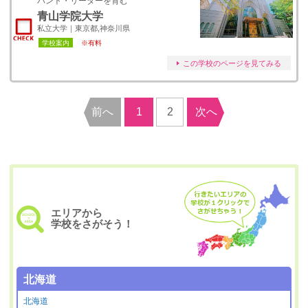
バント・リーダーを育む
青山学院大学
私立大学｜東京都,神奈川県
学校案内
※有料
この学校のページを見てみる
前へ
1
2
次へ
エリアから
学校をさがそう！
北海道
北海道