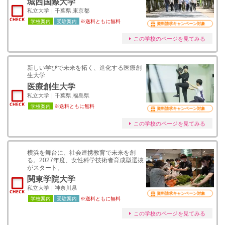
城西国際大学
私立大学｜千葉県,東京都
学校案内
受験案内
※送料ともに無料
資料請求キャンペーン対象
この学校のページを見てみる
新しい学びで未来を拓く、進化する医療創
生大学
医療創生大学
私立大学｜千葉県,福島県
学校案内
※送料ともに無料
資料請求キャンペーン対象
この学校のページを見てみる
横浜を舞台に、社会連携教育で未来を創
る。2027年度、女性科学技術者育成型選抜
がスタート。
関東学院大学
私立大学｜神奈川県
資料請求キャンペーン対象
学校案内
受験案内
※送料ともに無料
この学校のページを見てみる