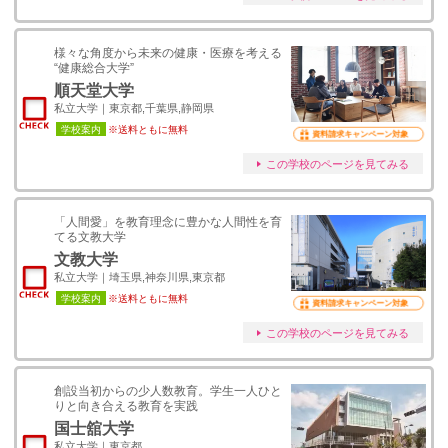
様々な角度から未来の健康・医療を考える
“健康総合大学”
順天堂大学
私立大学｜東京都,千葉県,静岡県
学校案内
※送料ともに無料
資料請求キャンペーン対象
この学校のページを見てみる
「人間愛」を教育理念に豊かな人間性を育
てる文教大学
文教大学
私立大学｜埼玉県,神奈川県,東京都
学校案内
※送料ともに無料
資料請求キャンペーン対象
この学校のページを見てみる
創設当初からの少人数教育。学生一人ひと
りと向き合える教育を実践
国士舘大学
私立大学｜東京都