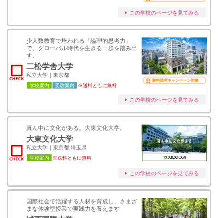
この学校のページを見てみる
少人数教育で培われる「論理的思考力」
で、グローバル時代を生きる一歩を踏み出
す。
二松学舎大学
私立大学｜東京都
資料請求キャンペーン対象
学校案内
受験案内
※送料ともに無料
この学校のページを見てみる
真ん中に文化がある。大東文化大学。
大東文化大学
私立大学｜東京都,埼玉県
学校案内
※送料ともに無料
この学校のページを見てみる
国際社会で活躍する人材を育成し、さまざ
まな体験型授業で実践力を養えます