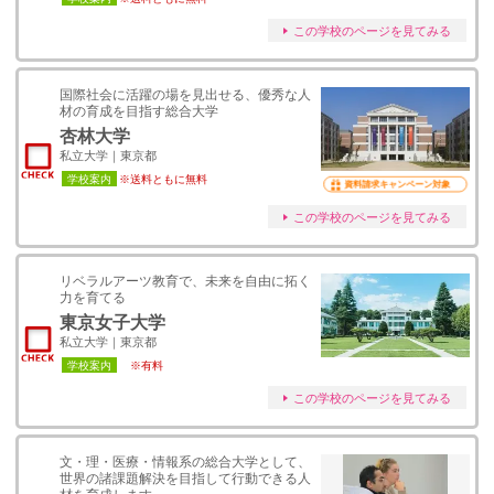
この学校のページを見てみる
国際社会に活躍の場を見出せる、優秀な人
材の育成を目指す総合大学
杏林大学
私立大学｜東京都
学校案内
※送料ともに無料
資料請求キャンペーン対象
この学校のページを見てみる
リベラルアーツ教育で、未来を自由に拓く
力を育てる
東京女子大学
私立大学｜東京都
学校案内
※有料
この学校のページを見てみる
文・理・医療・情報系の総合大学として、
世界の諸課題解決を目指して行動できる人