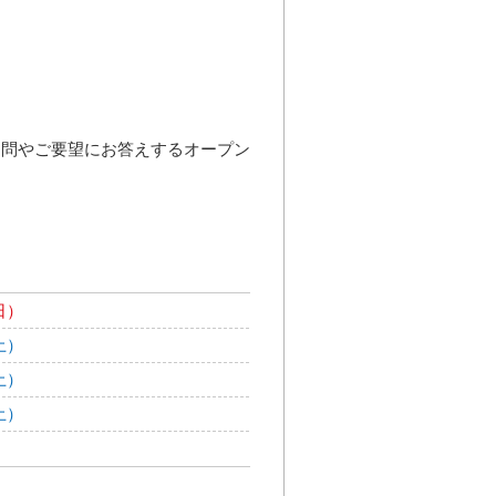
疑問やご要望にお答えするオープン
日）
土）
土）
土）