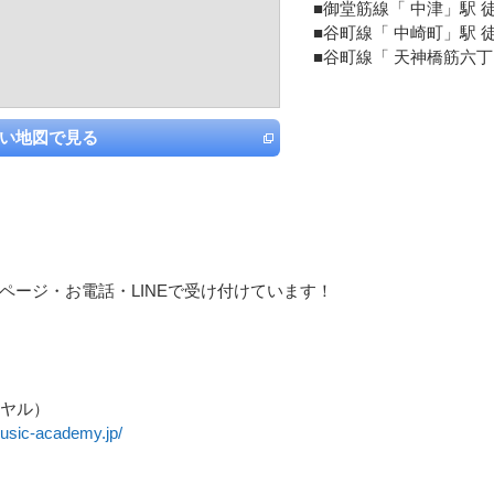
■御堂筋線「 中津」駅 徒
■谷町線「 中崎町」駅 徒
■谷町線「 天神橋筋六丁
い地図で見る
ページ・お電話・LINEで受け付けています！
ダイヤル）
music-academy.jp/