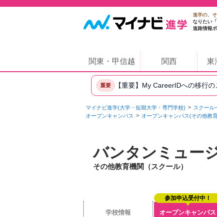
進学の、そ
なりたい「
進路情報ポ
関東・甲信越
関西
東
【重要】My CareerIDへの移行
重要
マイナビ進学(大学・短期大学・専門学校)
スクール
オープンキャンパス
オープンキャンパス(その他教
バンタンミュー
その他教育機関（スクール）
参加申込受付中！
学校情報
オープンキャンパス