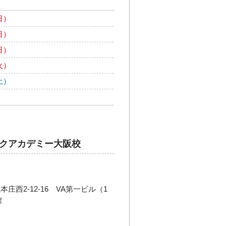
日）
日）
日）
火）
土）
クアカデミー大阪校
西2-12-16 VA第一ビル（1
館