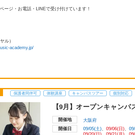
ページ・お電話・LINEで受け付けています！
ダイヤル）
music-academy.jp/
保護者同伴可
体験講座
キャンパスツアー
個別対応
【9月】オープンキャンパ
開催地
大阪府
開催日
09/05(土)
09/06(日)
09
09/20(日)
09/21(月)
09