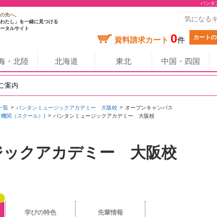
バンタ
の先へ。
わたし」を一緒に見つける
ータルサイト
0
カートの
資料請求カート
件
海・北陸
北海道
東北
中国・四国
のご案内
一覧
バンタンミュージックアカデミー 大阪校
オープンキャンパス
育機関（スクール）)
バンタンミュージックアカデミー 大阪校
ジックアカデミー 大阪校
学びの特色
先輩情報