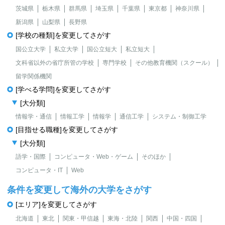
茨城県
栃木県
群馬県
埼玉県
千葉県
東京都
神奈川県
新潟県
山梨県
長野県
[学校の種類]を変更してさがす
国公立大学
私立大学
国公立短大
私立短大
文科省以外の省庁所管の学校
専門学校
その他教育機関（スクール）
留学関係機関
[学べる学問]を変更してさがす
[大分類]
情報学・通信
情報工学
情報学
通信工学
システム・制御工学
[目指せる職種]を変更してさがす
[大分類]
語学・国際
コンピュータ・Web・ゲーム
そのほか
コンピュータ・IT
Web
条件を変更して海外の大学をさがす
[エリア]を変更してさがす
北海道
東北
関東・甲信越
東海・北陸
関西
中国・四国