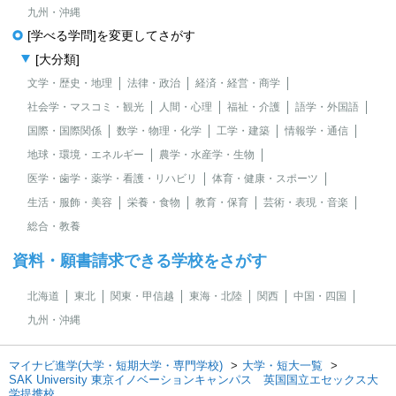
九州・沖縄
[学べる学問]を変更してさがす
[大分類]
文学・歴史・地理
法律・政治
経済・経営・商学
社会学・マスコミ・観光
人間・心理
福祉・介護
語学・外国語
国際・国際関係
数学・物理・化学
工学・建築
情報学・通信
地球・環境・エネルギー
農学・水産学・生物
医学・歯学・薬学・看護・リハビリ
体育・健康・スポーツ
生活・服飾・美容
栄養・食物
教育・保育
芸術・表現・音楽
総合・教養
資料・願書請求できる学校をさがす
北海道
東北
関東・甲信越
東海・北陸
関西
中国・四国
九州・沖縄
マイナビ進学(大学・短期大学・専門学校)
大学・短大一覧
SAK University 東京イノベーションキャンパス 英国国立エセックス大
学提携校