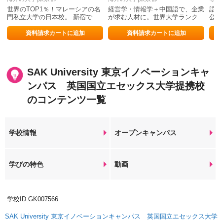
世界のTOP1％！マレーシアの名
経営学・情報学＋中国語で、企業
語
門私立大学の日本校。 新宿でフ
が求む人材に。世界大学ランク
公
ァンデーションコースが受講でき
156位、上位大学に負けない学歴
光
ます。
総
資料請求カートに追加
資料請求カートに追加
SAK University 東京イノベーションキャ
ンパス 英国国立エセックス大学提携校
のコンテンツ一覧
学校情報
オープンキャンパス
学びの特色
動画
学校ID.GK007566
SAK University 東京イノベーションキャンパス 英国国立エセックス大学