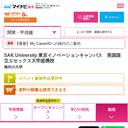
0
資料請求
カート
件
会員登録
ログイン
（無料）
カートの中を見る
まとめて資料・願書を請求する
【重要】My CareerIDへの移行のご案内
重要
SAK University 東京イノベーションキャンパス 英国国
立エセックス大学提携校
海外の大学
イベント参加申込受付中
資料や願書を請求できます
参加申込受付中！
オープンキャンパ
学校情報
学びの特色
動画
ス