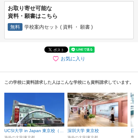
お取り寄せ可能な
資料・願書はこちら
無料
学校案内セット ( 資料 ・ 願書 )
お気に入り
この学校に資料請求した人はこんな学校にも資料請求しています。
UCSI大学 in Japan 東京校（提携校：世界7カ国 約2000校）
深圳大学 東京校
日
海外の大学|東京都
海外の大学|東京都
専修