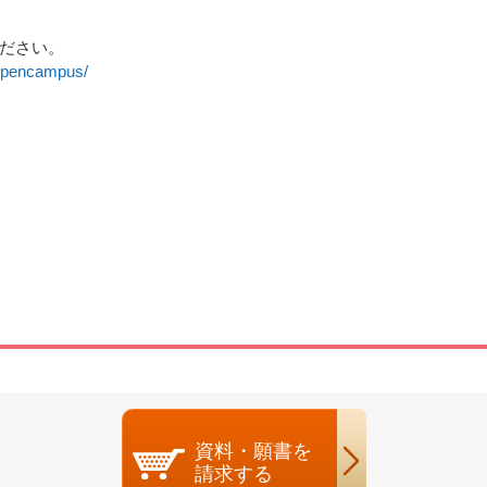
ださい。
/opencampus/
資料・願書を
請求する