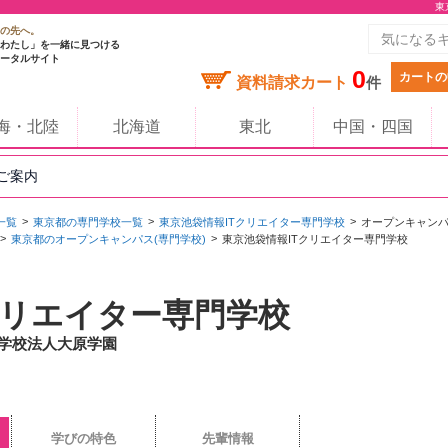
東
の先へ。
わたし」を一緒に見つける
ータルサイト
0
カートの
資料請求カート
件
海・北陸
北海道
東北
中国・四国
のご案内
一覧
東京都の専門学校一覧
東京池袋情報ITクリエイター専門学校
オープンキャン
東京都のオープンキャンパス(専門学校)
東京池袋情報ITクリエイター専門学校
クリエイター専門学校
/ 学校法人大原学園
学びの特色
先輩情報