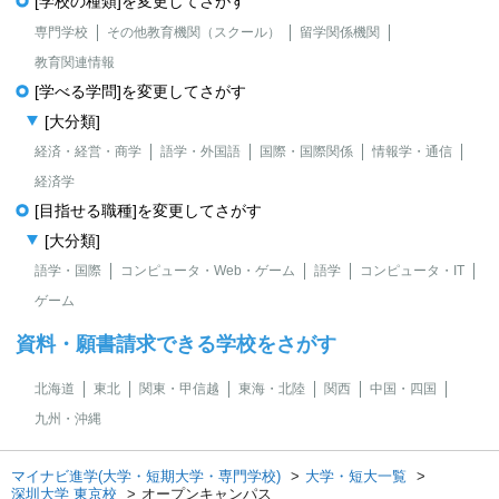
[学校の種類]を変更してさがす
専門学校
その他教育機関（スクール）
留学関係機関
教育関連情報
[学べる学問]を変更してさがす
[大分類]
経済・経営・商学
語学・外国語
国際・国際関係
情報学・通信
経済学
[目指せる職種]を変更してさがす
[大分類]
語学・国際
コンピュータ・Web・ゲーム
語学
コンピュータ・IT
ゲーム
資料・願書請求できる学校をさがす
北海道
東北
関東・甲信越
東海・北陸
関西
中国・四国
九州・沖縄
マイナビ進学(大学・短期大学・専門学校)
大学・短大一覧
深圳大学 東京校
オープンキャンパス