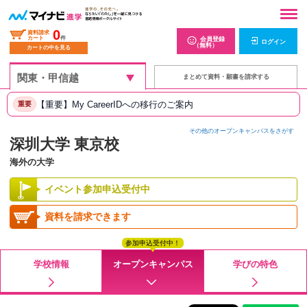
0
資料請求
カート
件
会員登録
ログイン
（無料）
カートの中を見る
まとめて資料・願書を請求する
【重要】My CareerIDへの移行のご案内
重要
その他のオープンキャンパスをさがす
深圳大学 東京校
海外の大学
イベント参加申込受付中
資料を請求できます
参加申込受付中！
学校情報
オープンキャンパス
学びの特色