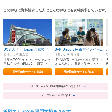
この学校に資料請求した人はこんな学校にも資料請求しています。
UCSI大学 in Japan 東京校（提携校：世界7カ国 約2000校）
SAK University 東京イノベーションキャンパス 英国国立エセックス大学提携校
北
海外の大学|東京都
海外の大学|東京都
海外
世界のTOP1％！マレーシアの名
IT×AI教育でグローバルに活躍で
人
門私立大学の日本校。 新宿でフ
きる人材に。世界大学ランク438
広
ァンデーションコースが受講でき
位（※）、上位大学に劣らない学
ます。
歴
資料請求カートに追加
資料請求カートに追加
オープンキャンパスの知識を身につけよう！
オープンキャンパス Q&A
近隣エリアから専門学校をさがす