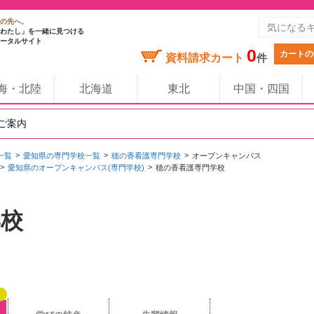
の先へ。
わたし」を一緒に見つける
ータルサイト
0
カートの
資料請求カート
件
海・北陸
北海道
東北
中国・四国
のご案内
一覧
愛知県の専門学校一覧
穂の香看護専門学校
オープンキャンパス
愛知県のオープンキャンパス(専門学校)
穂の香看護専門学校
学校