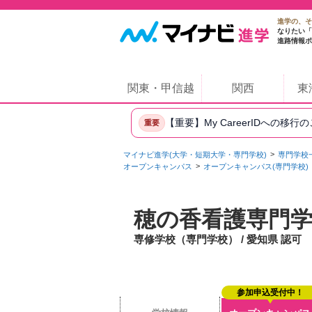
進学の、そ
なりたい「
進路情報ポ
関東・甲信越
関西
東
【重要】My CareerIDへの移行
重要
マイナビ進学(大学・短期大学・専門学校)
専門学校
オープンキャンパス
オープンキャンパス(専門学校)
穂の香看護専門
専修学校（専門学校） / 愛知県 認可
参加申込受付中！