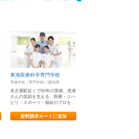
東海医療科学専門学校
国際医学技術専門学校
専修学校（専門学校）|愛知県
専修学校（専門学校）|愛知県
・
名古屋駅近くで50年の実績。患者
同じ志を持つ仲間と切磋琢
指
さんの笑顔を支える、医療・リハ
家資格取得へ！多数の卒業
ビリ・スポーツ・福祉のプロを…
堅として活躍しており、実
資料請求カートに追加
資料請求カートに追