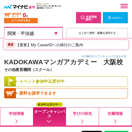
0
資料請求
カート
件
会員登録
ログイン
（無料）
カートの中を見る
まとめて資料・願書を請求する
【重要】My CareerIDへの移行のご案内
重要
その他のオープンキャンパスをさがす
KADOKAWAマンガアカデミー 大阪校
その他教育機関（スクール）
イベント参加申込受付中
資料を請求できます
参加申込受付中！
オープンキャンパ
学校情報
学びの特色
先輩情報
ス