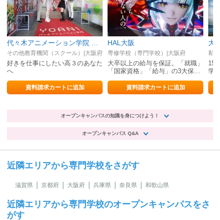
代々木アニメーション学院 大阪校【声優・VTuber・アニメーター・アニメ監督・イラストレーター・マンガ家・芸能マネージャー】
HAL大阪
大
その他教育機関（スクール）|大阪府
専修学校（専門学校）|大阪府
私立
好きを仕事にしたい高３のあなた
大卒以上の給与を保証。「就職」
1
へ
「国家資格」「給与」の3大保証
学
は自信の証明。
を
資料請求カートに追加
資料請求カートに追加
オープンキャンパスの知識を身につけよう！
オープンキャンパス Q&A
近隣エリアから専門学校をさがす
滋賀県
京都府
大阪府
兵庫県
奈良県
和歌山県
近隣エリアから専門学校のオープンキャンパスをさ
がす