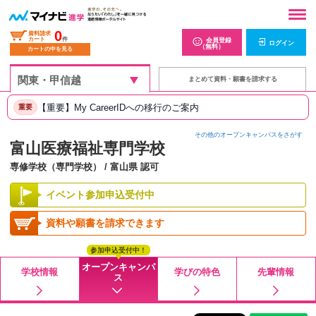
0
資料請求
カート
件
会員登録
ログイン
（無料）
カートの中を見る
まとめて資料・願書を請求する
【重要】My CareerIDへの移行のご案内
重要
その他のオープンキャンパスをさがす
富山医療福祉専門学校
専修学校（専門学校） / 富山県 認可
イベント参加申込受付中
資料や願書を請求できます
参加申込受付中！
オープンキャンパ
学校情報
学びの特色
先輩情報
ス