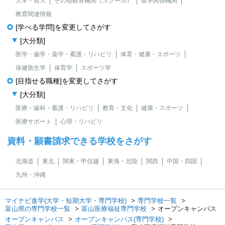
大学・短大
その他教育機関（スクール）
留学関係機関
教育関連情報
[学べる学問]を変更してさがす
[大分類]
医学・歯学・薬学・看護・リハビリ
体育・健康・スポーツ
保健衛生学
体育学
スポーツ学
[目指せる職種]を変更してさがす
[大分類]
医療・歯科・看護・リハビリ
教育・文化
健康・スポーツ
医療サポート
心理・リハビリ
資料・願書請求できる学校をさがす
北海道
東北
関東・甲信越
東海・北陸
関西
中国・四国
九州・沖縄
マイナビ進学(大学・短期大学・専門学校)
専門学校一覧
富山県の専門学校一覧
富山医療福祉専門学校
オープンキャンパス
オープンキャンパス
オープンキャンパス(専門学校)