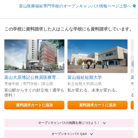
富山医療福祉専門学校のオープンキャンパス情報ページ上部へ
この学校に資料請求した人はこんな学校にも資料請求しています。
富山大原簿記公務員医療専門学校
富山福祉短期大学
富
専修学校（専門学校）|富山県
私立短期大学|富山県
専修
富山駅からすぐの好立地！通学も
私が変わる。未来が変わる。
「
便利！
る
資料請求カートに追加
資料請求カートに追加
オープンキャンパスの知識を身につけよう！
オープンキャンパス Q&A