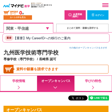
0
資料請求
カート
件
会員登録
ログイン
（無料）
カートの中を見る
まとめて資料・願書を請求する
【重要】My CareerIDへの移行のご案内
重要
その他のオープンキャンパスをさがす
九州医学技術専門学校
専修学校（専門学校） / 長崎県 認可
資料や願書を請求できます
学校情報
オープンキャンパス
学びの特色
オープンキャンパス