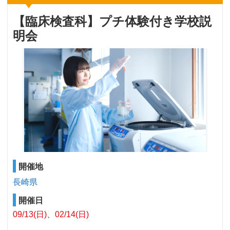
【臨床検査科】プチ体験付き学校説
明会
開催地
長崎県
開催日
09/13(日)
02/14(日)