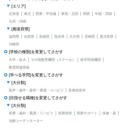
[エリア]
北海道
東北
関東・甲信越
東海・北陸
関西
中国・四国
九州・沖縄
[都道府県]
福岡県
佐賀県
長崎県
熊本県
大分県
宮崎県
鹿児島県
沖縄県
[学校の種類]を変更してさがす
大学・短大
その他教育機関（スクール）
留学関係機関
教育関連情報
[学べる学問]を変更してさがす
[大分類]
医学・歯学・薬学・看護・リハビリ
医療技術学
[目指せる職種]を変更してさがす
[大分類]
医療・歯科・看護・リハビリ
医療技術
医療サポート
保健・薬
治験コーディネーター