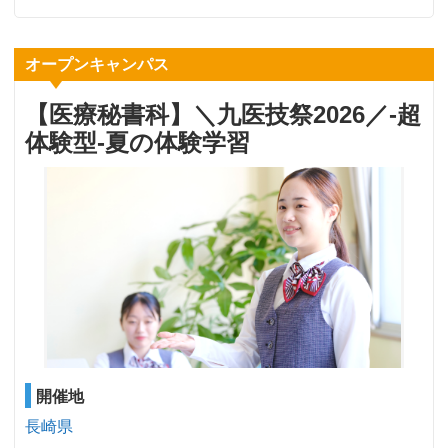
オープンキャンパス
【医療秘書科】＼九医技祭2026／‐超
体験型‐夏の体験学習
開催地
長崎県