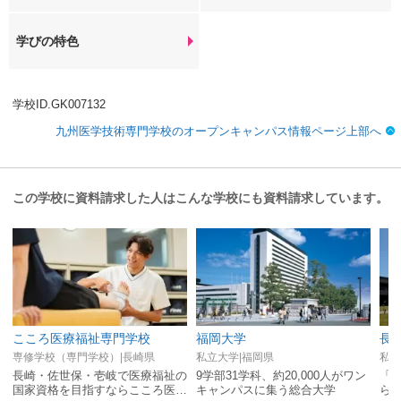
学びの特色
学校ID.GK007132
九州医学技術専門学校のオープンキャンパス情報ページ上部へ
この学校に資料請求した人はこんな学校にも資料請求しています。
こころ医療福祉専門学校
福岡大学
長
専修学校（専門学校）|長崎県
私立大学|福岡県
私立
長崎・佐世保・壱岐で医療福祉の
9学部31学科、約20,000人がワン
「
国家資格を目指すならこころ医
キャンパスに集う総合大学
ら